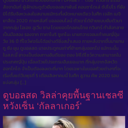
สัจจานันท์ ผู้เฝ้าประตูตัวยืมของสมาพันธ์ คอนซาโดเล่ ซัปโปโร ที่ยัง
มิได้รับจังหวะลงในสนามแม้กระทั้งนัดหมายเดียว ในศึก เจลีก เมจิ
ยาสึดะ 2020 ภายหลังที่ บอลออนไลน์ ตัวเขาได้ย้ายแบบยืมตัวมา
จากกลุ่ม โอเอช ลูเวิ่น ซาง โดยยอดโกลคนไทย กวินทร์ กำลังกลาย
เป็นมือสอง รองจาก ทาคาโนริ ซูเกโนะ นายทวารจอมเก๋าคนญี่ปุ่น
วัย 36 ปี ที่โชว์ฟอร์มได้อย่างดียิ่งสม่ำเสมอ ภายหลังจากขึ้นมาแทน
กู ซัง ยุน ดูบอลสด นายประตูคนเก่าที่ย้ายกลุ่มออกไป แม้กระนั้น
ในส.ค.นี้ อาจะเป็นช่องทางอันดีของ ตอง ให้ได้โชว์ความสามารถใน
ประเทศญี่ปุ่น เนื่องด้วยโปรแกรมอันเยอะมาก ที่กลุ่มจากจังหวัด
ฮอกไกโด จำเป็นต้องลงเตะถี่มาก โดยเฉพาะในบอลถ้วยต่างๆที่จะ
เริ่มตั้งแต่วันพุธที่ 5 เดือนสิงหาคมนี้ ในศึก ลูวาน คัพ 2020 รอบ
แบ่งกลุ่ม […]
ดูบอลสด วิลล่าคุยพื้นฐานเชลซี
หวังเซ็น ‘กัลลาเกอร์’