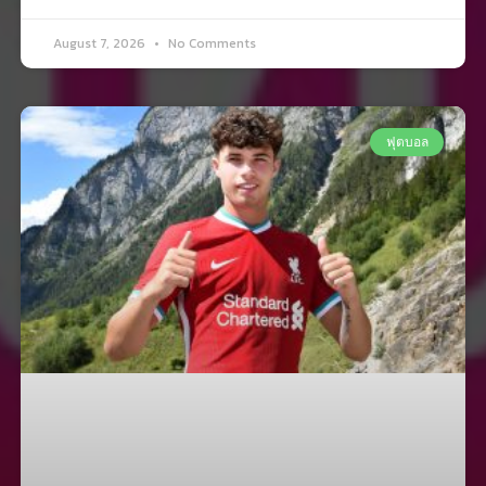
August 7, 2026
No Comments
ฟุตบอล