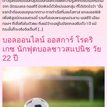
ดาวรุ่งคนใหม่ของกลุ่มเมืองทองก็ได้เผยความรู้สึกกับชมรมใหม่เริ่ม
จาก ฉัตรมงคล ทองคีรี มิดฟิลด์ตัวใหม่ของกลุ่ม ที่ได้เปิดใจว่า “ขั้น
แรกจำต้องขอบคุณมากทาง การท่าเรือที่มอบโอกาส แทงบอล168
เพื่อพิสูจน์ตนเองตรงนี้ รวมทั้งขอบพระคุณประธาน เอสซีจี เมือง
ทองฯ ที่เชื่อถือในตัวผม ถึงแม้ว่าจะอยู่ในข้อตกลงยืมตัว 1 ปี แม้
กระนั้นก็จะจริงจังเต็มที่ […]
บอลออนไลน์ ออสการ์ โรดริ
เกซ นักฟุตบอลชาวสแปนิช วัย
22 ปี