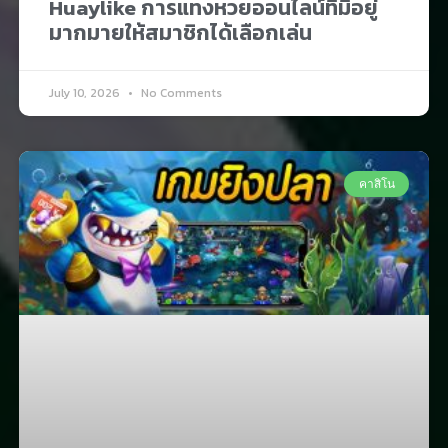
Huaylike การแทงหวยออนไลน์ที่มีอยู่
มากมายให้สมาชิกได้เลือกเล่น
July 10, 2026
No Comments
คาสิโน