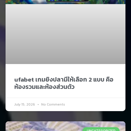
ufabet เกมยิงปลามีให้เลือก 2 แบบ คือ
ห้องรวมและห้องส่วนตัว
July 15, 2026
No Comments
UNCATEGORIZED