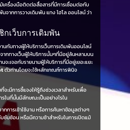
ครื่องมือติดต่อสื่อสารที่มีการเชื่อมต่อกับ
ิมพันจากการวางเดิมพัน แทง ไฮโล ออนไลน์ ว่า
กเว็บการเดิมพัน
้งานกับทางผู้ให้บริการเว็บการเดิมพันออนไลน์
ทางเว็บผู้ให้บริการนั้นๆที่มีอยู่ล้นหลามบน
จะเจอกับรายนามผู้ให้บริการที่มีอยู่เยอะแยะ
et
ตัวท่านโดยจะใช้หลักเกณฑ์การพินิจ
ะมีการชี้แจงให้รู้ถึงช่วงเวลาสำหรับเพื่อ
รในที่นั้นมีลักษณะเป็นอย่างไรใน
จากการเข้าใช้งาน หรือการค้นหาข้อมูลต่างๆ
บซับซ้อน หรือมีความช้าสำหรับในการเปิดแม้