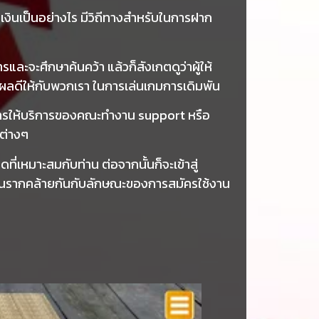
ินเป็นอย่างไร มีวิถีทางสำหรับในการฝาก
ละจะศึกษาค้นคว้า แล้วก็สังเกตดูว่าผู้ให้
ิดผลดีให้กับพวกเรา ในการเล่นเกมการเดิมพัน
ากการให้บริการของคณะทำงาน support หรือ
ต่างๆ
่สุดที่เหมาะสมกับท่าน ต่อจากนั้นก็จะเข้าสู่
ฐานรากคล้ายกันกับลักษณะของการสมัครใช้งาน