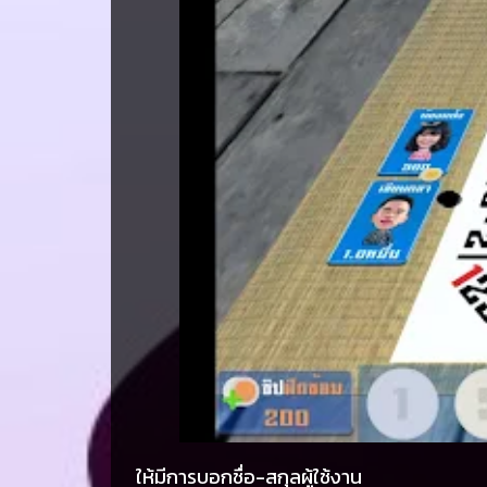
ให้มีการบอกชื่อ-สกุลผู้ใช้งาน