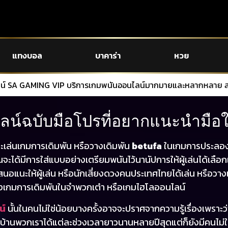
แทงบอล
บาคาร่า
หวย
 บริการเกมพนันออนไลน์มากมายและหลากหลาย สมัครง่ายผ่านระบบออโ
์ฉบับมือโปรที่อยากแนะนำมือใ
เล่นเกมการเดิมพัน หรือวางเดิมพัน
betufa
ในเกมการประลองใ
จะได้มีการใส่แบบอย่างเตรียมพนันไว้นานัปการให้ผู้เล่นได้เลือก
สนอแนะให้ผู้เล่น หรือนักเสี่ยงดวงคนประเทศไทยได้เล่น หรือ
ของเกมการเดิมพันในจำพวกเต๋า หรือเกมไฮโลออนไลน์
น์
นั้นในคนไม่ใช่น้อยบางครั้งอาจจะปราศจากความรู้เรื่องเพราะ
นบ้านพวกเราได้แต่ละช่วงเวลายาวนานหลายปีสุดแต่ก็ยังมีคนไม่ใช