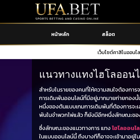
หน้าหลัก
สล็อต
เว็บไซต์คาสิโนออนไลน์ SA GAMING VIP
แนวทางแทงไฮโลออนไลน
สำหรับในรายของคนที่ให้ความสนใจต้องการจะ
การเดิมพันออนไลน์ที่มีอยู่มากมายก่ายกองนั้น
หนึ่งของต้นแบบเกมการเดิมพันที่ต้องการจะเ
พันในจำพวกไพ่แล้ว ก็ยังมีอีกหนึ่งลักษณะ
ซึ่งลักษณะของแนวทางการ แทง
ไฮโลออนไล
ในแบบออนไลน์นี้ ถึงบางทีก็อาจจะเข้ามาอยู่ใ