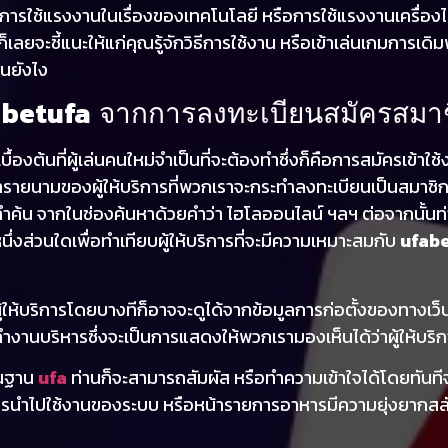
นการใช้แรงงานในเรื่องของเทคโนโลยี หรือการใช้แรงงานเครื่องไม้เ
ลยจะชี้แนะให้แก่คุณรู้จักวิธีการใช้งาน หรือเข้าเล่นเกมการเด
็นยังไง
betufa
์
จากการลงทะเบียนสมัครสมาชิ
งต้นที่ผู้เล่นคนใหม่จำเป็นที่จะต้องทำซึ่งก็คือการสมัครเข้าใช
รายนามของผู้ให้บริการที่พวกเราจะกระทำลงทะเบียนเป็นสมาชิกจาก
้น จากในช่องค้นหาด้วยคำว่า ไฮโลออนไลน์ ฯลฯ ต่อจากนั้นท่าน
หนึ่งส่วนใดเพื่อทำเทียบผู้ให้บริการที่จะมีความเหมาะสมกับ
ufab
้บริการโดยบางทีก็อาจจะดูได้จากข้อมูลการก่อตั้งของทางเว็บที่จ
ำงานบริหารซึ่งจะเป็นการแสดงให้พวกเรามองเห็นได้ว่าผู้ให้บริกา
้นฐาน
ufa
ท่านก็จะสามารถสัมผัส หรือทำความเข้าใจได้โดยทันที
งการนำไปใช้งานของระบบ หรือหน้ารายการอาหารมีความยุ่งยากสลั