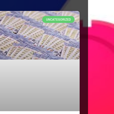
UNCATEGORIZED