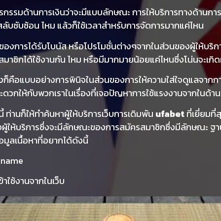
รรมด้านการเงินว่าจะมีแบบลักษณะ การให้บริการทางด้านการเง
สลับซับซ้อน ไหม แล้วก็ใช้เวลาสำหรับการจัดการมากแค่ไหน
งการได้รับโบนัส หรือโปรโมชั่นต่างๆจากในส่วนของผู้ให้บริการแ
กับสมาชิกได้ใช้งานกัน ไหม หรือมีมากมายน้อยแค่ไหนซึ่งโน่นจะเก
ะห์ซึ่งก็คือแบบอย่างการพินิจในส่วนของการให้ความใส่ใจดูแลจ
ดวกให้กับพวกเราในเรื่องที่เจอปัญหาการใช้แรงงานจากในด้าน
้ ท่านก็ให้ทำค้นหาผู้ให้บริการเว็บการเดิมพัน
ufabet
ที่เยี่ยมที
้ให้บริการซึ่งจะมีลักษณะของการสมัครสมาชิกซึ่งมีลักษณะ 
ลเนื้อหาที่อยากได้ดังนี้
sername
้าใช้งานจากในเว็บ