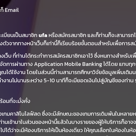
วก็ Email
ะเบียนเป็นสมาชิก
ufa
หรือสมัครสมาชิก และก็ท่านก็จะสามารถได้
รองตัวจากทางหน้าเว็บก็เท่านี้ก็เรียบร้อยขั้นตอนสำหรับเพื่อการ
งเว็บ ที่ท่านได้กระทำการสมัครสมาชิกเอาไว้ ซึ่งหนทางสำหรับ
ัดการผ่านทาง Application Mobile Banking ได้โดย แทบทุ
คุณได้ใช้งาน โดยในส่วนนี้ท่านสามารถศึกษาวิจัยข้อมูลเพิ่มเติมน
รทำงานไม่นานระหว่าง 5-10 นาทีก็จะมียอดเงินไปสู่บัญชีของท่าน
ที่จะมั่งคั่ง
องเกมคาสิโนไลฟ์สด ซึ่งจะมีลักษณะของเกมการเดิมพันในหลายหล
่านเข้ามาในส่วนของหน้านี้แล้วในบางรายของผู้ให้บริการก็อาจจะเ
ได้ว่าจะมีห้องบริการให้เป็นห้องเดียว ให้คุณเลือกในห้องในห้อง 1