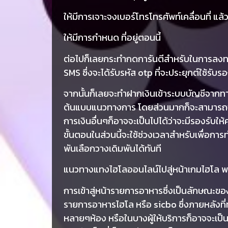
ให้มีการเจาะจงเบอร์โทรโทรศัพท์เคลื่อนที่ แล้
ให้มีการกำหนด ที่อยู่ตอนนี้
ต่อไปก็เลยกระทำกดการันตีสำหรับในการลงท
SMS ซึ่งจะได้รับรหัส otp ที่จะประยุกต์ใช้รับ
จากนั้นก็เลยจะทำฝากเงินเข้าระบบบัญชีจากทา
ต้นแบบแนวทางการ โดยส่วนมากก็จะสามารถจ
การเงินอื่นๆก็อาจจะเป็นไปได้ว่าจะมีรองรับให้
ขั้นตอนในส่วนนี้จะใช้ช่วงเวลาสำหรับเพื่อกา
พันเลือกวางเดิมพันได้ทันที
แนวทางแทงไฮโลออนไลน์ไปสู่หน้าเกมไฮโล พร้อม
การเข้าสู่หน้ารายการอาหารซึ่งเป็นลักษณะข
รายการอาหารไฮโล หรือ sicbo ซึ่งภายหลังที่ท
หลายๆห้อง หรือในบางผู้ให้บริการก็อาจจะเป็นไป