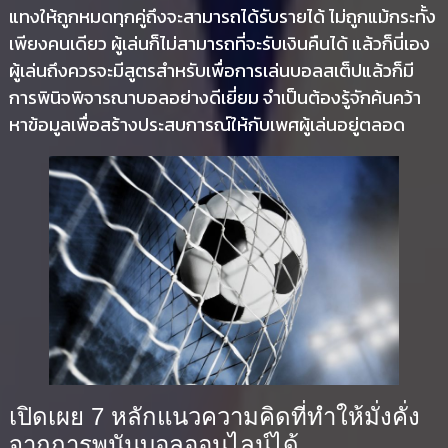
แทงให้ถูกหมดทุกคู่ถึงจะสามารถได้รับรายได้ ไม่ถูกแม้กระทั้ง
เพียงคนเดียว ผู้เล่นก็ไม่สามารถที่จะรับเงินคืนได้ แล้วก็นี่เอง
ผู้เล่นถึงควรจะมีสูตรสำหรับเพื่อการเล่นบอลสเต็ปแล้วก็มี
การพินิจพิจารณาบอลอย่างดีเยี่ยม จำเป็นต้องรู้จักค้นคว้า
หาข้อมูลเพื่อสร้างประสบการณ์ให้กับเพศผู้เล่นอยู่ตลอด
เปิดเผย 7 หลักแนวความคิดที่ทำให้มั่งคั่ง
จากการพนันบอลออนไลน์ได้