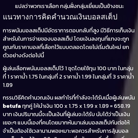
แปลว่าพวกเราเลือก กลุ่มฝั่งกลุ่มเยี่ยมเป็นข้างชนะ
แนวทางการคิดคำนวณเงินบอลสเต็ป
การพนันบอลสเต็ปมีอัตราการตอบกลับที่สูง มีวิธีการเก็บเงิน
สำหรับในการจ่ายของบอลสเต็ป โดยเงินลงทุนที่แทงจะถูก
คูณกับราคาบอลที่เลือกไว้แบบตลอดโดยไม่เริ่มต้นใหม่ ยก
ตัวอย่างดังต่อไปนี้
ผู้เล่นเลือกพนันบอลสเต็ปไว้ 1 ชุดโดยใช้ทุน 100 บาท ในกลุ่ม
ที่ 1 ราคาน้ำ 1.75 ในกลุ่มที่ 2 ราคาน้ำ 1.99 ในกลุ่มที่ 3 ราคาน้ำ
1.89
กรรมวิธีคิดคำนวณเงิน ผลกำไรที่กำลังจะได้รับเมื่อผู้เล่นพนัน
betufa
ทุกคู่ ให้นำเงิน 100 x 1.75 x 1.99 x 1.89 = 658.19
บาท เงินปริมาณนี้จะเป็นเงินที่ผู้เล่นจะได้รับ นับได้ว่าเป็นเงิน
เยอะๆ แบบนี้เองที่คนโดยมากหันมาเล่นบอลสเต็ปกันต่อให้
จำเป็นต้องใช้เวลานานพอเหมาะพอควรสำหรับการลุ้นบอล