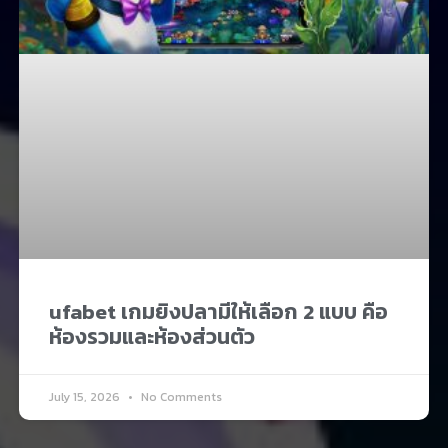
ufabet เกมยิงปลามีให้เลือก 2 แบบ คือ
ห้องรวมและห้องส่วนตัว
July 15, 2026
No Comments