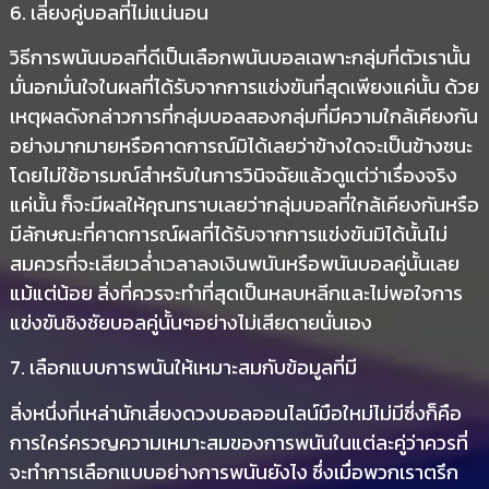
6. เลี่ยงคู่บอลที่ไม่แน่นอน
วิธีการพนันบอลที่ดีเป็นเลือกพนันบอลเฉพาะกลุ่มที่ตัวเรานั้น
มั่นอกมั่นใจในผลที่ได้รับจากการแข่งขันที่สุดเพียงแค่นั้น ด้วย
เหตุผลดังกล่าวการที่กลุ่มบอลสองกลุ่มที่มีความใกล้เคียงกัน
อย่างมากมายหรือคาดการณ์มิได้เลยว่าข้างใดจะเป็นข้างชนะ
โดยไม่ใช้อารมณ์สำหรับในการวินิจฉัยแล้วดูแต่ว่าเรื่องจริง
แค่นั้น ก็จะมีผลให้คุณทราบเลยว่ากลุ่มบอลที่ใกล้เคียงกันหรือ
มีลักษณะที่คาดการณ์ผลที่ได้รับจากการแข่งขันมิได้นั้นไม่
สมควรที่จะเสียเวล่ำเวลาลงเงินพนันหรือพนันบอลคู่นั้นเลย
แม้แต่น้อย สิ่งที่ควรจะทำที่สุดเป็นหลบหลีกและไม่พอใจการ
แข่งขันชิงชัยบอลคู่นั้นๆอย่างไม่เสียดายนั่นเอง
7. เลือกแบบการพนันให้เหมาะสมกับข้อมูลที่มี
สิ่งหนึ่งที่เหล่านักเสี่ยงดวงบอลออนไลน์มือใหม่ไม่มีซึ่งก็คือ
การใคร่ครวญความเหมาะสมของการพนันในแต่ละคู่ว่าควรที่
จะทำการเลือกแบบอย่างการพนันยังไง ซึ่งเมื่อพวกเราตรึก