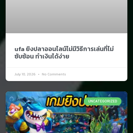
ufa ยิงปลาออนไลน์ไม่มีวิธีการเล่นที่ไม่
ซับซ้อน ทำเงินได้ง่าย
July 10, 2026
No Comments
UNCATEGORIZED