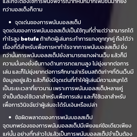
และก็จะต้องใช้การพินิจพิจารณาที่หนักมากเพิ่มขึ้นมากยิ่ง
กว่าบอลเต็งก็ตาม
จุดเด่นของการพนันบอลสเต็ป
จุดเด่นของการพนันบอลสเต็ปเป็นใช้ทุนที่ต่ำแต่ว่าสามารถได้
กำไรสูง
betufa
ถ้าเกิดผู้เล่นกระทำการแทงถูกทุกคู่ ถือได้ว่า
เรื่องที่ดีสำหรับเพื่อการหากำไรจากการพนันบอลสเต็ป ยิ่ง
กว่านั้นการพนันบอลสเต็ปยังสามารถแทงผ่านเว็บ แล้วก็มี
ความมั่นคงยั่งยืนทางด้านการทดแทนสูง ไม่ยุ่งยากต่อการ
เล่น และก็ไม่ยุ่งยากต่อการศึกษาเล่าเรียนสถิติเก่าๆที่ดินเว็บมี
ข้อมูลอยู่แล้ว แล้วก็ยังมีจุดเด่นที่ทำให้ผู้เล่นมีความสนุกได้
เป็นระยะเวลาที่ยาวนาน เพราะการพนันบอลสเต็ปหลายคู่
จำเป็นต้องใช้เวลาสำหรับเพื่อการเล่น และก็ใช้เวลาสำหรับ
เพื่อการวินิจฉัยว่าผู้เล่นจะได้รับเงินหรือเปล่า
ข้อผิดพลาดของการพนันบอลสเต็ป
จุดบกพร่องของการพนันบอลสเต็ปมีเพียงแค่ข้อเดียวเพียง
แค่นั้น อย่างที่กล่าวไปแล้วเป็นการพนันบอลสเต็ปจำเป็นต้อง