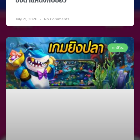
ชิงตำแหน่งกับชอว์
July 21, 2026
No Comments
คาสิโน