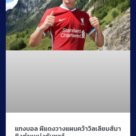
แทงบอล ผีแดงวางแผนคว้าวิลเลียมส์มา