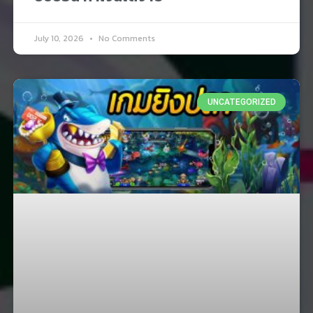
July 10, 2026
No Comments
UNCATEGORIZED