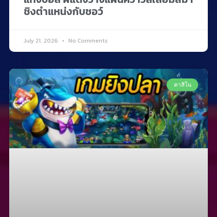
ชิงตำแหน่งกับชอว์
July 21, 2026
No Comments
คาสิโน