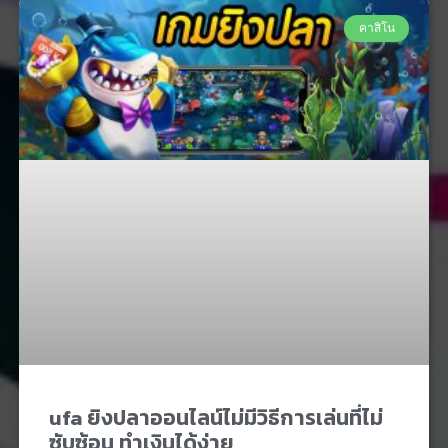
คาสิโน
ufa ยิงปลาออนไลน์ไม่มีวิธีการเล่นที่ไม่
ซับซ้อน ทำเงินได้ง่าย