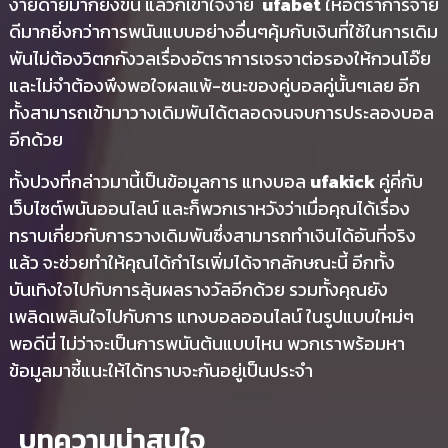
ง่ายดายมากยิ่งขึ้น แล้วก็เข้าใจง่าย
ี ufabet
ให้อัตราการจ่าย
ดีมากยิ่งกว่าการพนันแบบอย่างอื่นๆคุ้มกับเงินที่ใช้ในการเดิม
พันไม่ต้องวิตกกังวลเรื่องอัตราการเจรจาต่อรองให้กวนโอ๊ย
และไม่จำต้องพึงพอใจผลแพ้-ชนะของคู่บอลคู่นั้นๆเลย อีก
ทั้งสามารถเข้ามาวางเดิมพันได้ตลอดจนจบการประลองบอล
อีกด้วย
ทั้งปวงที่กล่าวมานี้เป็นข้อมูลการ แทงบอล
ufakick
คู่คี่กับ
เว็บไซต์พนันออนไลน์ และก็พวกเราหวังว่าเมื่อคุณได้เรื่อง
ทราบเกี่ยวกับการวางเดิมพันซึ่งสามารถทำเงินได้อันที่จริง
แล้ว จะช่วยทำให้คุณได้กำไรเพิ่มได้จากลักษณะนี้ อีกทั้ง
บันเทิงใจไปกับการลุ้นผลรางวัลอีกด้วย รวมทั้งคุณยัง
เพลิดเพลินใจไปกับการ แทงบอลออนไลน์ ในรูปแบบใหม่ๆ
พอดีนี่ ไม่ว่าจะเป็นการพนันต้นแบบไหน พวกเราพร้อมหา
ข้อมูลมาชี้แนะให้ได้ทราบจะกันอยู่เป็นประจำ
บทความน่าสนใจ