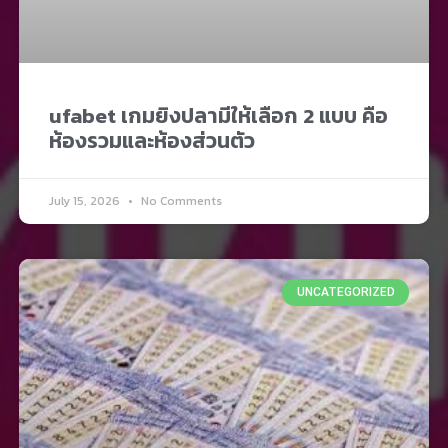
ufabet เกมยิงปลามีให้เลือก 2 แบบ คือ
ห้องรวมและห้องส่วนตัว
July 15, 2026
No Comments
UNCATEGORIZED