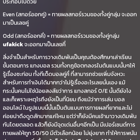
ประกอบไปด้วย
Even (สกอร์ออกคู่) = ทายผลสกอร์รวมของทั้งคู่กลุ่ม จะออก
มาเป็นเลขคู่
Odd (สกอร์ออกคี่) = ทายผลสกอร์รวมของทั้งคู่กลุ่ม
ufakick
จะออกมาเป็นเลขคี่
สิ่งจำเป็นสำหรับการวางเดิมพันเป็นคุณต้องศึกษาเล่าเรียน
ขั้นตอนการ แทงบอล รวมทั้งกฎข้อตกลงรในต้นแบบนั้นๆให้
รู้เรื่องซะก่อน ทั้งทีเด็ดบอลคู่คี่ ที่สามารถช่วยเพิ่มจังหวะ
สำหรับการทำเงินได้มากกว่าไม่รู้เรื่องอะไรเลยนั่นเอง แม้
กระนั้นคนไม่ใช่น้อยสงสัยว่าการ แทงสกอร์ O/E นั้นดียังไง
และก็เพราะเหตุไรถึงยังเป็นที่นิยม ถึงแม้ว่าการเล่น บอล
ออนไลน์ ในรูปแบบนี้นั้นเป็นต้นแบบการทายผลที่ยากและไม่
ค่อยน่าดึงดูดสักมากแค่ไหน แต่ว่าก็ยังมีคนเข้ามาวางเดิมพัน
กันโดยตลอด แล้วก็ยังมีจุดเด่นอื่นๆอีกเป็น มีเปอร์เซนต์การ
ทายผลให้ถูก 50/50 มีตัวเลือกน้อย ไม่ยุ่งยาก ทำให้การพนัน