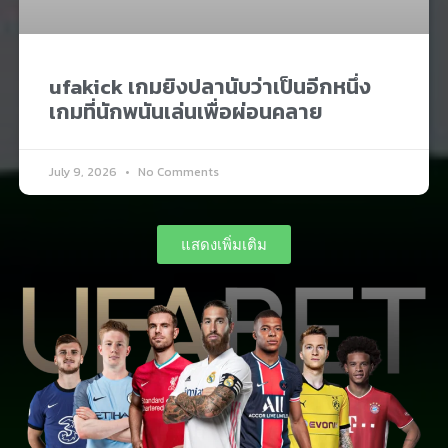
ufakick เกมยิงปลานับว่าเป็นอีกหนึ่ง
เกมที่นักพนันเล่นเพื่อผ่อนคลาย​
July 9, 2026
No Comments
แสดงเพิ่มเติม