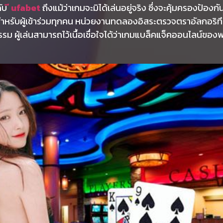
ดับ
ี ufabet
ถึงแม้ว่าเกมจะมิได้เล่นอยู่จริง ซึ่งจะคุ้มครองป้
ำหรับผู้เข้าร่วมทุกคน หน่วยงานทดลองอิสระตรวจตราอัลกอริทึมก
ผู้เล่นสามารถไว้เนื้อเชื่อใจได้ว่าเกมแบล็คแจ็คออนไลน์ข