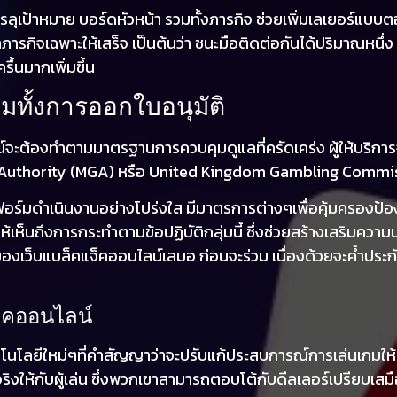
ลุเป้าหมาย บอร์ดหัวหน้า รวมทั้งภารกิจ ช่วยเพิ่มเลเยอร์แบบต
รกิจเฉพาะให้เสร็จ เป็นต้นว่า ชนะมือติดต่อกันได้ปริมาณหนึ่ง คุ
ื้นมากเพิ่มขึ้น
ั้งการออกใบอนุมัติ
ต้องทำตามมาตรฐานการควบคุมดูแลที่ครัดเคร่ง ผู้ให้บริการจ
ming Authority (MGA) หรือ United Kingdom Gambling Comm
อร์มดำเนินงานอย่างโปร่งใส มีมาตรการต่างๆเพื่อคุ้มครองป้องก
ห้เห็นถึงการกระทำตามข้อปฏิบัติกลุ่มนี้ ซึ่งช่วยสร้างเสริมคว
องเว็บแบล็คแจ็คออนไลน์เสมอ ก่อนจะร่วม เนื่องด้วยจะค้ำประก
็คออนไลน์
ลยีใหม่ๆที่คำสัญญาว่าจะปรับแก้ประสบการณ์การเล่นเกมให้ดีขึ
ให้กับผู้เล่น ซึ่งพวกเขาสามารถตอบโต้กับดีลเลอร์เปรียบเสมือนจร