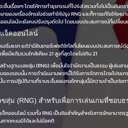
ขึ้นเรื่อยๆ โดยให้การทำธุรกรรมที่โปร่งใสรวมทั้งไม่เป็นอันตร
ศึกษาของเครื่องจักรยังช่วยทำให้ปรุง RNG และก็การแก้ไขให้เหมาะสม
คออนไลน์จะยังคงปรับปรุงถัดไป โดยมอบประสบการณ์ที่เปลี่ยนแปลงด
แจ็คออนไลน์
ริ่มแรก แต่ว่ามีอินเทอร์เฟซดิจิทัลที่เลียนแบบประสบการณ์ดัง
เพื่อมีแต้มรวมใกล้เคียง 21 สูงที่สุดโดยไม่เกิน 21
องสร้างฐานะเลขสุ่ม (RNG) เพื่อมั่นใจว่ามีความเป็นธรรม ผู้เล่น
ตอบของรอบนั้น การดำเนินงานพวกนี้ได้รับการจัดการโดยโปรแ
ั้น การปฏิบัติงานที่ราบระรื่นของกลไกกลุ่มนี้มีความจำเป็นต่
วเลขสุ่ม (RNG) สำหรับเพื่อการเล่นเกมที่ชอบ
็คออนไลน์ รวมทั้ง RNG เป็นข้อสำคัญสำหรับการรักษามาตรฐา
ั้นคาดคะเนมิได้และไม่มีอคติ