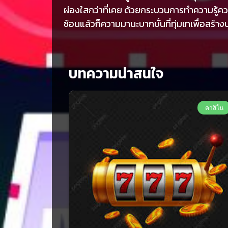
ผ่องใสกว่าที่เคย ด้วยกระบวนการทำความรู้ควา
ซ้อนแล้วก็ความมานะบากบั่นที่ทุ่มเทเพื่อสร้า
บทความน่าสนใจ
คาสิโน