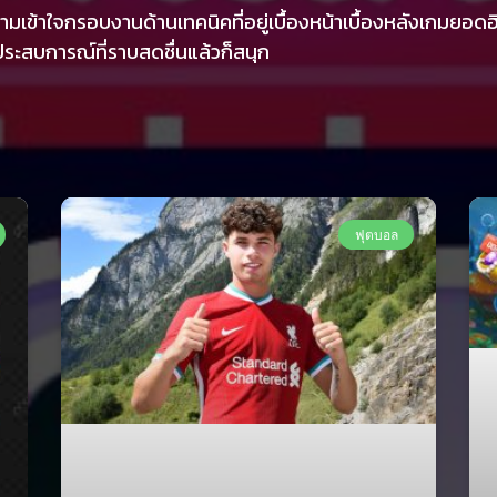
มเข้าใจกรอบงานด้านเทคนิคที่อยู่เบื้องหน้าเบื้องหลังเกมยอดฮิ
งประสบการณ์ที่ราบสดชื่นแล้วก็สนุก
ฟุตบอล