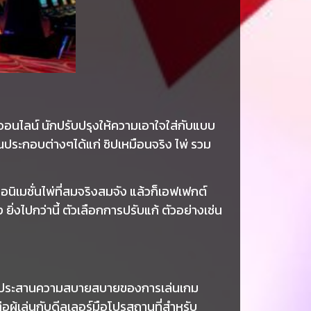
อนไลน์ นักปรับปรุงให้ความเอาใจใส่กับแบบ
วนประกอบต่างๆได้แก่ ชิปเหมือนจริง ไพ่ รวม
ิเมชั่นไพ่ที่สมจริงสมจัง แล้วก็เอฟเฟกต์
ยิ่งไปกว่านี้ ตัวเลือกการปรับแก้ ตัวอย่างเช่น
้ประสมประสานความสบายสบายของการเล่นเกม
อผู้เล่นกับดีลเลอร์มือโปรสถานที่สำหรับ