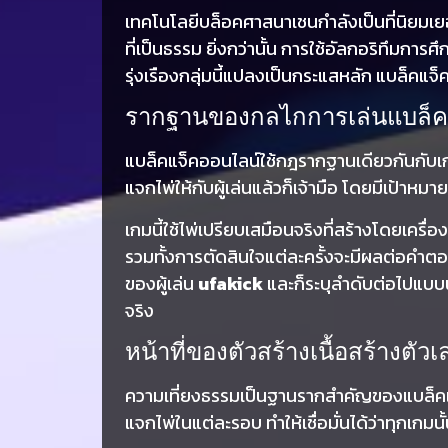
เทคโนโลยีบล็อคศาสนาเชนกำลังเป็นที่นิยมเยอะ
ที่เป็นธรรม ยิ่งกว่านั้น การใช้อัลกอริทึมการ
รุ่งเรืองกลุ่มนี้แปลงเป็นกระแสหลัก แบล็คแจ็
รากฐานของกลไกการเล่นแบล็ค
แบล็คแจ็คออนไลน์ใช้กฎรากฐานเดียวกันกับเกมเ
แจกไพ่ให้กับผู้เล่นแล้วก็เจ้ามือ โดยมีเป้าหมาย
เกมนี้ใช้ไพ่เปรียบเสมือนจริงที่สร้างโดยเครื่
รวมทั้งการตัดสินใจแต่ละครั้งจะมีผลต่อคำ
ของผู้เล่น
ufakick
และก็ระบุลำดับต่อไปแบบน
จริง
หน้าที่ของตัวสร้างเนื้อสร้างตั
ความเที่ยงธรรมเป็นฐานรากสำคัญของแบล็คแจ
แจกไพ่ในแต่ละรอบ ทำให้เชื่อมั่นได้ว่าทุกเกมน