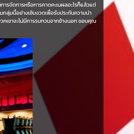
องกันการจัดการหรือการคาดคะเนผลอะไรก็แล้วแต่
ลุ่มนี้อย่างเข้มงวดเพื่อรับประกันความน่า
องพวกเขาจะไม่มีการรบกวนจากข้างนอก ขอบคุณ