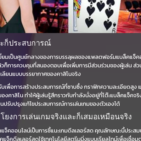
ละก็ประสบการณ์
อดเยี่ยมเป็นศูนย์กลางของการบรรลุผลของแพลตฟอร์มแบล็คแจ็คอ
ล้วก็การควบคุมที่สนองตอบเพื่อเพิ่มการมีส่วนร่วมของผู้เล่น ส่
ื่อเลียนแบบบรรยากาศของคาสิโนจริง
เพื่อการสร้างประสบการณ์ที่ซาบซึ้ง กราฟิกความละเอียดสูง แอน
โน ทำให้ผู้เล่นรู้สึกราวกับกำลังนั่งอยู่ที่โต๊ะแบล็คแจ็คจริง 
เล่นปรับปรุงแก้ไขประสบการณ์การเล่นเกมของตัวเองได้
มโยงการเล่นเกมจริงและก็เสมอเหมือนจริง
งในแบล็คแจ็คออนไลน์เป็นการชี้แนะเกมดีลเลอร์สด คุณลักษณะนี
จ็คดีลเลอร์สดใช้เทคโนโลยีสตรีมมิ่งแบบเรียลไทม์เพื่อเชื่อมต่