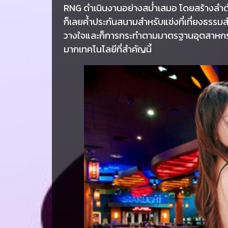
RNG ดำเนินงานอย่างสม่ำเสมอ โดยสร้างลำ
ก็เลยค้ำประกันสนามสำหรับแข่งที่เที่ยงธรรมส
วางใจและก็การกระทำตามมาตรฐานอุตสาหกรรม 
มากเทคโนโลยีที่สำคัญนี้