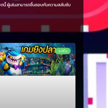
ตนี้ ผู้เล่นสามารถชื่นชอบกับความสลับซับ
คาสิโน