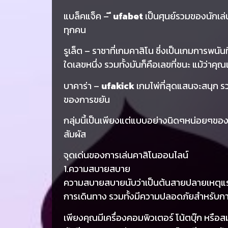
แบล็คแจ็ค –
ี ufabet
เป็นศุนย์รวมของนักเล่น
ทุกคน
รูเล็ต – ราชาที่เกมคาสิโน ซึ่งเป็นเกมการพนัน
ใดเลขหนึ่ง รวมทั้งมันก็คือเลขที่ชนะ แม้ว่าค
บาคาร่า –
ufakick
เกมไพ่ที่สุดแสนจะสนุก รว
ของการขยัน
กลุ่มนี้เป็นเพียงแต่แบบอย่างนิดๆหน่อยๆของเ
สัมผัส
จุดเด่นของการเล่นคาสิโนออนไลน์
1.ความสบายสบาย
ความสบายสบายนับว่าเป็นต้นสายปลายเหตุแรกท
การเดินทาง รวมทั้งมีความปลอดภัยสำหรับกา
เพียงคุณมีเครื่องคอมพิวเตอร์ โน้ตบุ๊ก หรือสม