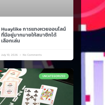
Huaylike การแทงหวยออนไลน์
ที่มีอยู่มากมายให้สมาชิกได้
เลือกเล่น
July 10, 2026
No Comments
UNCATEGORIZED