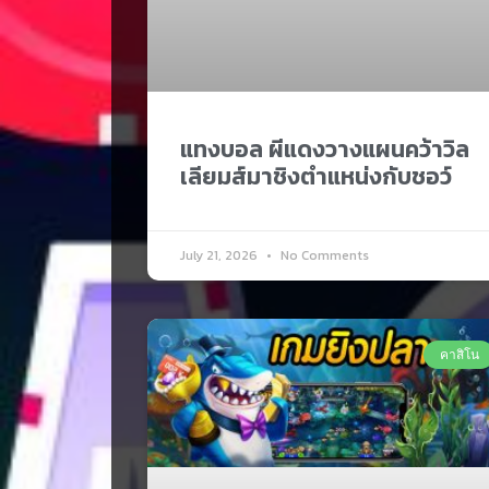
แทงบอล ผีแดงวางแผนคว้าวิล
เลียมส์มาชิงตำแหน่งกับชอว์
July 21, 2026
No Comments
คาสิโน