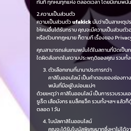
ทันที ทุกหนทุกแห่ง ตลอดเวลา โดยมีเกมพนันใ
2.ความเป็นส่วนตัว
ความเป็นส่วนตัว
ufakick
นับว่าเป็นสาเหตุป
ให้คนอื่นได้รับทราบ คุณจะมีความเป็นส่วนตัว
หรือตัวบทกฎหมาย ก็ตามที เรื่องของ Privacy เ
คุณสามารถเล่นเกมพนันได้ในสถานที่ปิดเป็นการส
ใดผิดสังเกตในความประพฤติของคุณ รวมทั้งถ
ตัวเลือกเกมที่นานาประการกว่า
คาสิโนออนไลน์ เป็นคำตอบของช่องทางที
พนันที่มีอยู่ในบ่อนแน่ๆ
ด้วยเหตุว่า คาสิโนออนไลน์ เป็นการรวบรวมเอา
รูเร็ต เสือมังกร แบล็คแจ็ค รวมทั้งฯลฯ แล้ว
ตลอด 1 วัน
โบนัสคาสิโนออนไลน์
คุณจะได้รับโบนัสพิเศษมากซึ่งหาไม่ได้จ