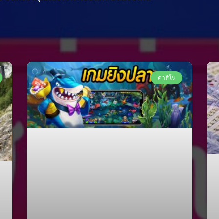
คาสิโน