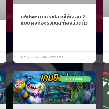
ufabet เกมยิงปลามีให้เลือก 2
แบบ คือห้องรวมและห้องส่วนตัว
July 15, 2026
No Comments
UNCATEGORIZED