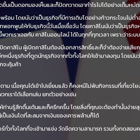
ดขึ้นเป็นดอกมองเห็นและก็ปัดกวาดเอากำไรไปได้อย่างเต็มหมัด
งพร้อม โดยนับว่าเป็นธุรกิจที่มีการเติบโตอย่างก้าวกระโจนไม่ต่ำ
พูนให้กับธุรกิจนี้วันเมื่อเชื่อวัน โดยคาสิโนนับว่าเป็นธุรกิจห
ี้พวกเราเจอกับ คาสิโนออนไลน์ ได้ในทุกที่ทุกเวลา เพราะว่าระบบ
ิดคาสิโน ผู้เปิดคาสิโนต้องมีเอกสารสิทธิ์และก็จำต้องจ่ายเสี
กหนึ่งธุรกิจที่ดูดนักธุรกิจจากทั่วทั้งโลกให้เข้ามาลงทุน โดยนับว่
จะคุ้มค้า
ก็ตาม เมื่อคุณได้เข้าไปเยี่ยมแล้ว ก็คงหนีไม่พ้นกิจกรรมที่เกี่ยวโ
กเราได้เลือกเล่น ยกตัวอย่างเช่น
้ท่านรู้สึกตื่นเต้นและก็ครึกครื้น โดยสิ่งที่คุณจะต้องทำนั้นง่ายส
เป็นเงินโตที่สะสมจากเงินของเคารพล้านก็ได้
กอร์ทั่วทั้งโลกที่จะเข้ามาแข่ง วัดขีดความสามารถ รวมทั้งทดสอ