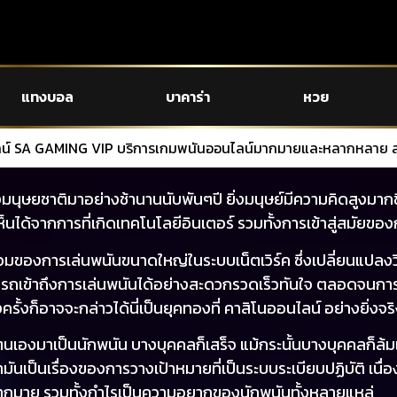
แทงบอล
บาคาร่า
หวย
VIP บริการเกมพนันออนไลน์มากมายและหลากหลาย สมัครง่ายผ่านระบบอ
ทั้งมนุษยชาติมาอย่างช้านานนับพันๆปี ยิ่งมนุษย์มีความคิดสูงมา
ห็นได้จากการที่เกิดเทคโนโลยีอินเตอร์ รวมทั้งการเข้าสู่สมัยข
ย์รวมของการเล่นพนันขนาดใหญ่ในระบบเน็ตเวิร์ค ซึ่งเปลี่ยนแปลง
ามารถเข้าถึงการเล่นพนันได้อย่างสะดวกรวดเร็วทันใจ ตลอดจนการ
งก็อาจจะกล่าวได้นี่เป็นยุคทองที่ คาสิโนออนไลน์ อย่างยิ่งจร
นเองมาเป็นนักพนัน บางบุคคลก็เสร็จ แม้กระนั้นบางบุคคลก็ล้มเห
ามันเป็นเรื่องของการวางเป้าหมายที่เป็นระบบระเบียบปฏิบัติ เนื่
มากมาย รวมทั้งกำไรเป็นความอยากของนักพนันทั้งหลายแหล่