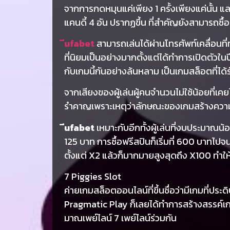
จากการกดหมุนแค่เพียง 1 ครั้งเพียงแค่นั้น แล
แคนดี้ 4 อัน ปรากฏขึ้น ที่สำคัญยังสามารถซื้
ีufabet
สามารถเล่นได้ผ่านโทรศัพท์เคลื่อนที่
ที่นิยมเป็นอย่างมากตั้งแต่ได้ทำการเปิดตัวในป
กับเกมนี้กันอย่างล้นหลาม เป็นเกมสล็อตที่ได้รั
จากเสียงของผู้เล่นผู้คนจำนวนไม่ใช้น้อยที่เค
รำคาญเพราะเหตุว่าลักษณะของเกมสร้างความระ
ีufabet
เหมาะกับอีกทั้งผู้เล่นที่งบประมาณน้
125 บาท การซื้อฟรีสปินก็เริ่มที่ 600 บาทไปจ
ตั้งแต่ X2 แล้วก็มากมายสูงสุดถึง X100 ทำให้ผ
7 Piggies Slot
ค่ายเกมสล็อตออนไลน์ที่ขึ้นชื่อว่ามีเกมที่ป
Pragmatic Play ก็เลยได้ทำการสร้างสรรค์เกมท
มาณเพย์ไลน์ 7 เพย์ไลน์ร่วมกัน