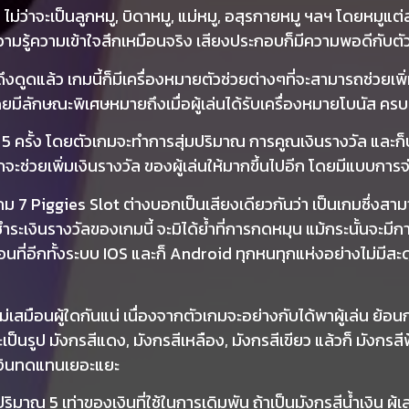
่าจะเป็นลูกหมู, บิดาหมู, แม่หมู, อสุรกายหมู ฯลฯ โดยหมูแต่ละ
มรู้ความเข้าใจสึกเหมือนจริง เสียงประกอบก็มีความพอดีกับตัว
าดึงดูดแล้ว เกมนี้ก็มีเครื่องหมายตัวช่วยต่างๆที่จะสามารถช่วยเพิ่ม
ยมีลักษณะพิเศษหมายถึงเมื่อผู้เล่นได้รับเครื่องหมายโบนัส คร
ที่ 5 ครั้ง โดยตัวเกมจะทำการสุ่มปริมาณ การคูณเงินรางวัล และก็ปร
จะช่วยเพิ่มเงินรางวัล ของผู้เล่นให้มากขึ้นไปอีก โดยมีแบบการจ
กม 7 Piggies Slot ต่างบอกเป็นเสียงเดียวกันว่า เป็นเกมซึ่งสา
ะเงินรางวัลของเกมนี้ จะมิได้ย้ำที่การกดหมุน แม้กระนั้นจะมีการ
อนที่อีกทั้งระบบ IOS และก็ Android ทุกหนทุกแห่งอย่างไม่มีสะ
ม่เสมือนผู้ใดกันแน่ เนื่องจากตัวเกมจะอย่างกับได้พาผู้เล่น ย
เป็นรูป มังกรสีแดง, มังกรสีเหลือง, มังกรสีเขียว แล้วก็ มังกรสีฟ
้รับเงินทดแทนเยอะแยะ
ลปริมาณ 5 เท่าของเงินที่ใช้ในการเดิมพัน ถ้าเป็นมังกรสีน้ำเงิน ผ