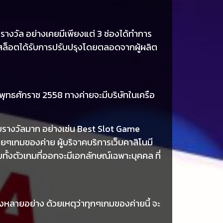
างวัล อย่างเคยมีเพียงแต่ 3 ช่องได้ทำการ
เกมสล็อตได้รับการปรับปรุงโดยตลอดจากผู้ผลิต
ปี พุทธศักราช 2558 ทางค่ายจะมีบริษัทในเครือ
รับรางวัลมาก อย่างเช่น Best Slot Game
เกมของค่าย ผู้บริจาคบริการเว็บคาสิโนมี
วมทั้งตัวเกมที่ออกจะมีเอกลักษณ์เฉพาะบุคคล ที่
สิ่งหลายอย่าง ด้วยเหตุว่าทุกๆเกมของค่ายนี้ จะ