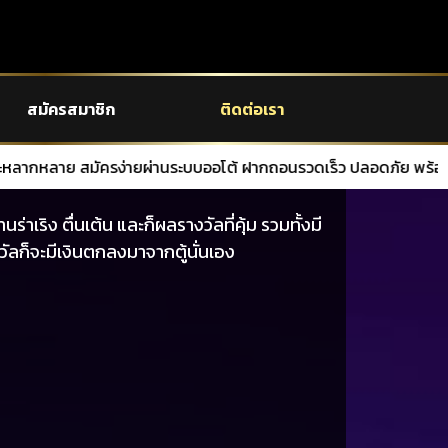
สมัครสมาชิก
ติดต่อเรา
ายผ่านระบบออโต้ ฝากถอนรวดเร็ว ปลอดภัย พร้อมให้บริการตลอด 24
เริง ตื่นเต้น และก็ผลรางวัลที่คุ้ม รวมทั้งมี
งวัลก็จะมีเงินตกลงมาจากตู้นั่นเอง