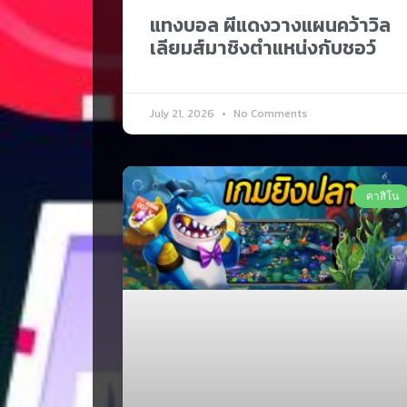
แทงบอล ผีแดงวางแผนคว้าวิล
เลียมส์มาชิงตำแหน่งกับชอว์
July 21, 2026
No Comments
คาสิโน