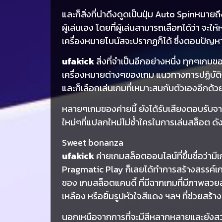
และก็สิ่งที่น่าดึงดูดเป็นปุ่ม Auto Spinหมายถ
ผู้เล่นเอง โดยที่ผู้เล่นสามารถเลือกได้ว่า จ
เครื่องหมายโบนัสจะปรากฏก็ได้ ซึ่งตอบปัญหาเ
ufakick
สิ่งที่จำเป็นอีกอย่างหนึ่ง ทุกๆเกมข
เครื่องหมายต่างๆของเกม แนวทางการปฏิบัติง
และก็เลือกเล่นเกมที่เหมาะสมกับตัวเองอีกด้ว
หลายๆเกมของค่ายนี้ ยังได้รับเสียงตอบรับจาก
ใหม่ๆที่แปลกใหม่ไม่ซ้ำใครในการเล่นสล็อต ดัง
Sweet bonanza
ufakick
ค่ายเกมสล็อตออนไลน์ที่ขึ้นชื่อว่าม
Pragmatic Play ก็เลยได้ทำการสร้างสรรค์เก
ของ เกมสล็อตแคนดี้ ที่มีฉากเกมที่มีภาพสวยสว
เหลือง หรือยิ้มรูปหัวใจสีแดง ฯลฯ ที่ช่วยสร้า
นอกเหนือจากการที่จะมีสีหลากหลายและยังสวยง