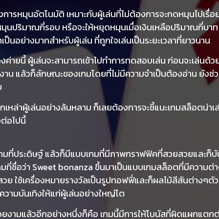
ึงการหมุนอัตโนมัติ เหมาะกับผู้เล่นที่ไม่ต้องการจะกดหมุนไปเรื่อ
ะให้หมุนปริมาณกี่รอบ หรือจะให้หยุดหมุนเมื่อเงินเหลือปริมาณกี่
ป็นอย่างมากสำหรับผู้เล่น ที่ถูกใจเล่นเป็นระยะเวลาที่ยาวนาน
องค่ายนี้ ผู้เล่นจะสามารถเข้าไปทำการทดสอบเล่น ก่อนจะเล่นด้วยเงิ
าน แล้วก็ลักษณะของเกมโดยที่ไม่มีความจำเป็นต้องอ่าน ยังช่
ย
เหล่าผู้เล่นอย่างล้นหลาม ก็เลยต้องการจะชี้แนะเกมสล็อตน่าเล่
ต่อไปนี้
ีเกมที่ประดิษฐ์ แล้วก็มีแบบเกมที่มีภาพกราฟฟิคที่สวยสวยและก็
มที่ชื่อว่า Sweet bonanza ขึ้นมาเป็นแบบเกมสล็อตที่มีความ
ย ใช้เครื่องหมายรางวัลเป็นรูปทอฟฟี่และก็ผลไม้สีสันต่างๆตัวอย
งความบันเทิงให้แก่ผู้เล่นอย่างใหญ่โต
ามแล้วอีกอย่างหนึ่งก็คือ เกมนี้มีการให้โบนัสที่ผิดแผกแตกต่