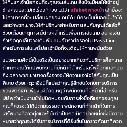
ให้ทิปแก่เจ้ามือก่อนที่จะคุณจะเล่นเกม สิ่งนี้จะมีผลให้เจ้าอยู่
ข้างคุณและไม่ใช่เรื่องที่ห่วย แม้ว่า
ufabet ทางเข้า
เจ้ามือจะ
ไม่สามารถที่จะเปลี่ยนผลของเกมได้ แม้กระนั้นมั่นอกมั่นใจได้
เลยว่าพวกเขาจะให้คำปรึกษาสำหรับการเล่นกับคุณได้แล้วก็
ช่วยเตือนเหตุการณ์ต่างๆสำหรับเพื่อการเล่นเกม อย่างเช่น
ถ้าเกิดคุณลืมวางเดิมพันแบบอัตราต่อรองใน Pass Line
สำหรับการเล่นแคร็ปส์ เจ้ามือก็จะเตือนให้ท่านพนันด้วย
แนวความคิดนี้เป็นจริงเป็นอย่างมากเกี่ยวกับบริการค็อกเทล
ถ้าหากคุณให้ทิปพนักงานที่มีหน้าที่สำหรับเสิร์ฟค็อกเทลก่อน
ถึงเวลา พวกเขาบางครั้งอาจจะให้ความเอาใจใส่กับคุณเป็น
พิเศษ ด้วยเหตุว่าซึ่งนี่ก็แปลว่าคุณรู้สึกจับใจกับการบริการ
ของพวกเขา เพียงแค่ด้วยเหตุว่าพนักงานที่มีหน้าที่สำหรับ
เสิร์ฟดำเนินงานช้าไปนิดหน่อยกับการสั่งซื้อทีแรกของคุณ
คุณก็ควรจะให้ทิปตามธรรมดา พนักงานที่ทำหน้าที่ในการ
เสิร์ฟบางทีอาจยุ่งและก็นับว่าเป็นกลเม็ดอย่างหนึ่งซึ่งมีความ
หมายว่าคุณจะได้รับการบริการที่ดียิ่งขึ้นในคราวถัดมาที่พวก