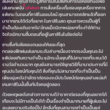
ล้นหลาม คุณอาจจะรู้สึกอารมณ์เสียกับการรอคอยที่นั่งเพื่อ
เล่นเกมพนัน
ีีีufabet
การสั่งเครื่องดื่มของคุณหรือจากการ
แพ้เกม ในตอนที่คาสิโนออนไลน์ คุณสามารถคลิกแล้วก็ออก
มาจากเกมได้ดังที่อยาก ในคาสิโนสด คุณอาจควรเป็นผู้ที่
จำเป็นต้องเดินจากไป มีกลเม็ดนิดๆหน่อยๆที่จะทำให้ท่าน
จิตใจเบิกบานขึ้นตอนที่อยู่ในคาสิโนในข้อต่อไป
ซาบซึ้งกับชัยของตนเองให้เยอะที่สุด
ทดลองฝึกฝนเล่นเกมระดับล่างๆเนื่องจากตรงนั้นคุณจะไม่
แพ้บ่อยเกินความจำเป็น แม้กระนั้นคุณก็ไม่สามารถที่จะชนะได้
รางวัลจำนวนมาก คุณยังสามารถใช้ยุทธวิธีที่นานาประการที่มี
คุณประโยชน์กับคุณได้ สิ่งที่คุณไม่สามารถที่จะทำเป็นเป็น
เพียงมุ่งหวังว่าอัตราต่อรองจะมีประโยชน์ต่อคุณอย่างแน่แท้
เกมคาสิโนนั้นขึ้นกับโชคอยู่ตลอด
ด้วยเหตุผลดังกล่าวการทราบดีว่าราคาต่อรองที่คุณอยากได้
เกือบจะไม่มีทางเป็นไปได้ เป็นเรื่องจำเป็นมากมายที่ผู้เล่นจะไม่
ละเลยความจริงข้อนี้ไป อีกสิ่งที่คุณสามารถทำเป็นเป็นแค่