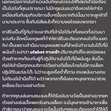
นอกเหนือจากนั้นจำนวนเงินที่คุณควรจะให้ทิปแก่เจ้ามือต้อง
เป็นไปดังที่คุณปรารถนา ไม่มีกฎแน่นอนว่าจึงควรให้เท่าใด
เหมือนกันกับธุรกิจบริการอื่นๆเนื่องจากทิปนั้นมาจากลูกค้าที่
นานาประการ ขึ้นกับนิสัยแล้วก็ความพอใจของพวกเขา
คาสิโนเป็นที่รู้กันว่าจะเอาทิปที่เจ้ามือได้มาทั้งหมดทั้งปวงมา
แบ่งกัน อีกหนึ่งเหตุผลที่ทำให้คาสิโนจะต้องตกลงใจที่จะแยก
ทิป เป็นเพราะเจ้ามือบางบุคคลสถานที่สำหรับทำงานในโต๊ะที่มี
พนันต่ำ แน่ๆว่า
ufabet ทางเข้า
ปริมาณทิปก็จะลดน้อยลง
ด้วยถ้าหากเทียบกับผู้ที่ปฏิบัติงานในโต๊ะที่มีพนันสูง สิ่งนี้จะ
ก่อให้เจ้ามือทุกคนบริการได้อย่างดีเยี่ยมโดยไม่มีการเลือก
ปฏิบัติในแต่ละโต๊ะ ไม่ว่าจะสูงหรือต่ำก็ตาม เกมพนันบางเกม
ไม่ต้องมีเจ้ามือก็ได้ แต่ว่าพวกเขาก็ยังอยากบุคลากรมาช่วย
เหลืออะไรบางอย่างด้วย
ถ้าหากคุณเล่นเกมชนะและก็ได้รับเงินรางวัลเป็นอย่างมากยก
ตัวอย่างเช่นแจ็คพอตในเกมสล็อต จะมีบุคลากรเข้ามาหาเพื่อ
ทำพิจารณาว่าคุณชนะรางวัลนั้นจริงๆคุณจะต้องจดจำไว้ให้ดี