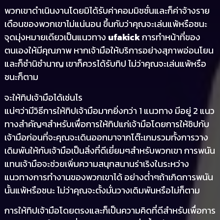
พวกเขาดำเนินงานโดยมิได้รับค่าคอมมิชชั่นและก็ค่าจ้างราย
เดือนของพวกเขาไม่แน่นอน ขึ้นกับว่าคุณจะเล่นแพ้หรือชนะ
จุดมุ่งหมายเดียวเป็นแนวทาง
ufakick
การทำหน้าที่ของ
ตนเองให้มีคุณภาพ หากเจ้ามือให้บริการอย่างสุภาพอ่อนโยน
และก็ชำนิชำนาญ เขาก็ควรได้รับทิป ไม่ว่าคุณจะเล่นแพ้หรือ
ชนะก็ตาม
จะให้ทิปเจ้ามือได้เช่นไร
แน่ๆว่ามีวิธีการให้ทิปเจ้ามือมากยิ่งกว่า 1 แนวทาง มีอยู่ 2 แนว
ทางสำคัญๆสำหรับเพื่อการให้ทิปแก่เจ้ามือโดยการให้ชิปกับ
เจ้ามือก่อนที่จะคุณจะเดินออกมาจากโต๊ะเกมรวมทั้งการวาง
เดิมพันให้กับเจ้ามือเป็นสิ่งที่ดีเยี่ยมๆสำหรับพวกเขา การพนัน
แทนเจ้ามือจะช่วยเพิ่มความสนุกสนานร่าเริงในระหว่าง
แนวทางการทำงานของพวกเขาได้ อย่างต่ำๆถ้าเกิดการพนัน
นั้นแพ้หรือชนะ ไม่ว่าคุณจะตั้งมั่นวางเดิมพันหรือไม่ก็ตาม
การให้ทิปเจ้ามือโดยตรงและก็เป็นความคิดที่ดีสำหรับเพื่อการ