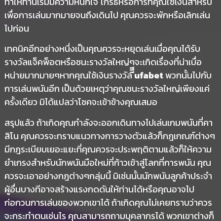
ทำให้ท่านเริ่มมีความหนักใจ โกรธหรือการที่คุณใช้เงินสำหรับ
เพื่อการเล่นมากมายจนถึงเดินไป คุณควรจะพักหรือเลิกเล่น
ไปก่อน
เทคนิคอีกอย่างหนึ่งเป็นคุณควรจะหยุดเล่นเมื่อคุณได้รับ
รางวัลแจ็คพ็อตหรือชนะรางวัลใหญ่ๆจะเกิดเรื่องที่น่าเบื่อ
หน่ายมากมายๆหากคุณใช้เงินรางวัล
ีีีufabet
พวกนั้นไปกับ
การเล่นพนันอีก เป็นด้วยเหตุว่าคุณชนะรางวัลใหญ่เพียงแค่
ครั้งเดียว มิได้แปลว่าโชคจะเข้าข้างคุณเสมอ
สรุปแล้ว ถ้าเกิดคุณกำลังจะออกเดินทางไปเล่นเกมพนันที่คา
สิโน คุณควรจะทราบแนวทางการวางตัวแล้วก็กฎเกณฑ์ต่างๆ
มีกฎระเบียบเยอะแยะที่คุณควรจะประพฤติตามแล้วก็ให้ความ
ยำเกรงสำหรับนักพนันมือใหม่ที่ก้าวเข้าสู่โลกที่การพนัน คุณ
ควรจะเอาอย่างกฎต่างๆกลุ่มนี้ มิเช่นนั้นนักพนันลูกค้าประจำ
ผู้อื่นบางทีอาจสร้างแรงกดดันให้ท่านได้หรือคุณอาจไป
ก่อกวนการเล่นของพวกเขาได้ ถ้าเกิดคุณไม่เคยทราบว่าควร
จะกระทำตนเช่นไร คุณสามารถถามบุคลากรได้ พวกเขาต่างก็