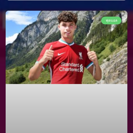
ฟุตบอล