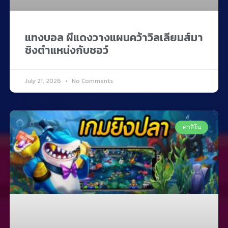
แทงบอล ผีแดงวางแผนคว้าวิลเลียมส์มา
ชิงตำแหน่งกับชอว์
July 21, 2026
No Comments
คาสิโน