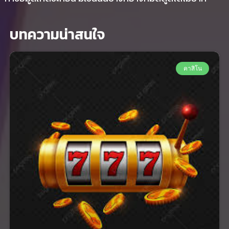
บทความน่าสนใจ
คาสิโน