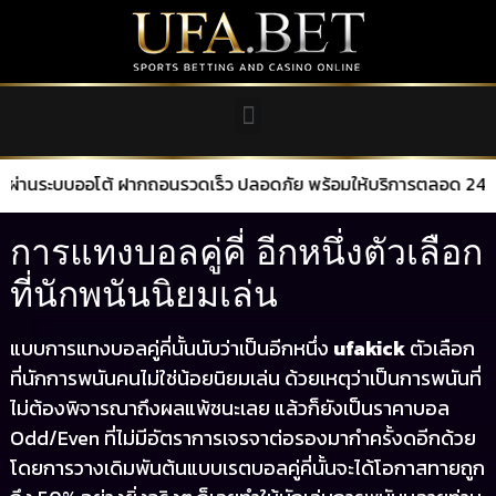
โต้ ฝากถอนรวดเร็ว ปลอดภัย พร้อมให้บริการตลอด 24 ชั่วโมง
การแทงบอลคู่คี่ อีกหนึ่งตัวเลือก
ที่นักพนันนิยมเล่น
แบบการแทงบอลคู่คี่นั้นนับว่าเป็นอีกหนึ่ง
ufakick
ตัวเลือก
ที่นักการพนันคนไม่ใช่น้อยนิยมเล่น ด้วยเหตุว่าเป็นการพนันที่
ไม่ต้องพิจารณาถึงผลแพ้ชนะเลย แล้วก็ยังเป็นราคาบอล
Odd/Even ที่ไม่มีอัตราการเจรจาต่อรองมากำครั้งดอีกด้วย
โดยการวางเดิมพันต้นแบบเรตบอลคู่คี่นั้นจะได้โอกาสทายถูก