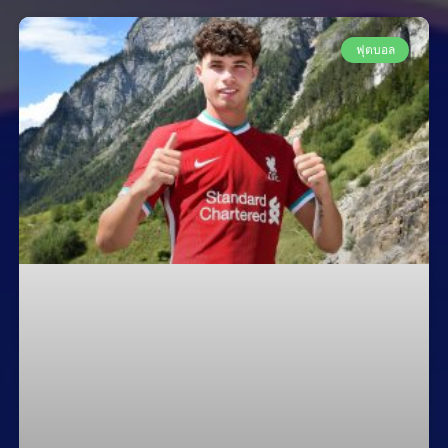
ฟุตบอล