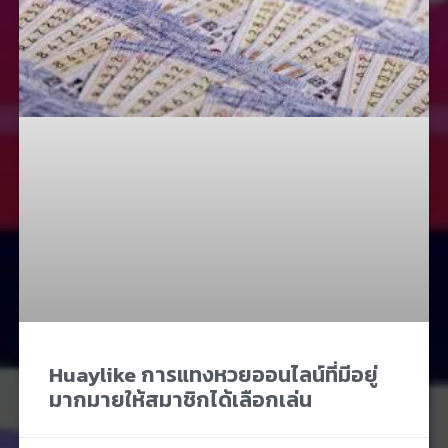
Huaylike การแทงหวยออนไลน์ที่มีอยู่
มากมายให้สมาชิกได้เลือกเล่น