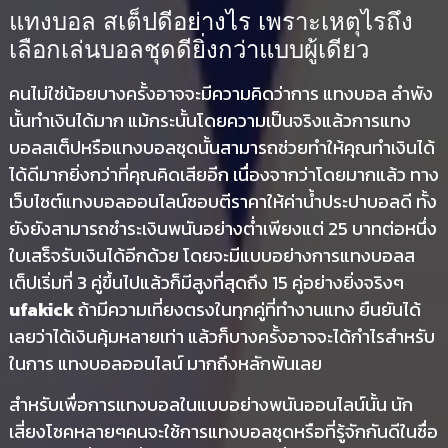
แทงบอล สเต็ปดีอย่างไร เพราะเหตุไรถึง
เลือกเล่นบอลชุดดียิ่งกว่าแบบผู้เดียว
คนไม่ใช่น้อยบางครั้งอาจจะมีความคิดว่าการ แทงบอล ลำพัง
นั้นทำเงินได้มาก แม้กระนั้นโดยความเป็นจริงแล้วการแทง
บอลสเต็ปหรือแทงบอลชุดนั้นสามารถช่วยทำให้คุณทำเงินได้
ได้ดีมากยิ่งกว่าที่คุณคิดเสียอีก เนื่องจากว่าโดยมากแล้ว ทาง
เว็บไซต์แทงบอลออนไลน์ชอบตีราคาให้ค่าน้ำประปาบอลดี ทั้ง
ยังยังสามารถชำระเงินพนันอย่างต่ำเพียงแต่ 25 บาทต่อหนึ่ง
ใบเสร็จรับเงินได้อีกด้วย โดยจะมีแบบอย่างการแทงบอลส
เต็ปเริ่มที่ 3 คู่ขึ้นไปแล้วก็มีสูงที่สุดถึง 15 คู่อย่างยิ่งจริงๆ
ufakick
ถ้ามีความเที่ยงตรงในทุกคู่ที่ทำงานแทง ยืนยันได้
เลยว่าได้เงินคุ้มหลายเท่า แล้วก็บางครั้งอาจจะได้กำไรสำหรับ
ในการ แทงบอลออนไลน์ มากถึงหลักพันเลย
สำหรับเพื่อการแทงบอลในแบบอย่างพนันออนไลน์นั้น นัก
เสี่ยงโชคหลายๆคนจะใช้การแทงบอลชุดหรือที่รู้จักกันดีในชื่อ