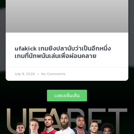
ufakick เกมยิงปลานับว่าเป็นอีกหนึ่ง
เกมที่นักพนันเล่นเพื่อผ่อนคลาย​
July 9, 2026
No Comments
แสดงเพิ่มเติม