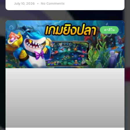
July 10, 2026
No Comments
คาสิโน