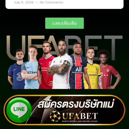
July 9, 2026
No Comments
แสดงเพิ่มเติม