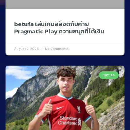
betufa เล่นเกมสล็อตกับค่าย
Pragmatic Play ความสนุกที่ได้เงิน
August 7, 2026
No Comments
ฟุตบอล