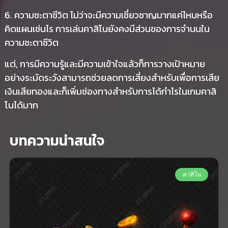
6. ความชะตาชีวิต ไม่ว่าจะมีความเชี่ยวชาญมากแค่ไหนหรือ
คิดแผนเช่นไร การเล่นคาสิโนยังคงมีส่วนของการจำนนใน
ความชะตาชีวิต
แต่, การมีความรู้และมีความเข้าใจแล้วก็การวางเป้าหมาย
อย่างระมัดระวังสามารถช่วยลดการเสี่ยงสำหรับเพื่อการเสีย
เงินเสียทองและก็เพิ่มช่องทางสำหรับการได้กำไรในเกมคาสิ
โนได้มาก
บทความน่าสนใจ
คาสิโน