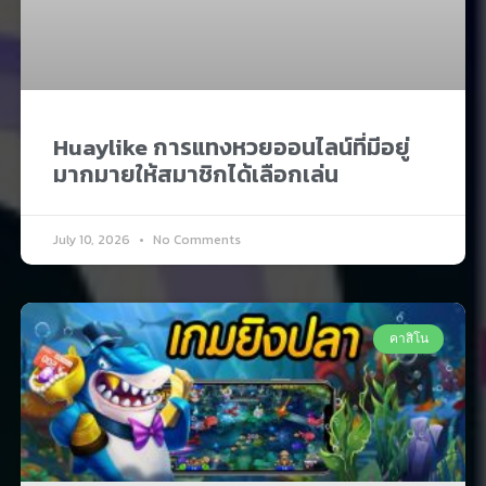
Huaylike การแทงหวยออนไลน์ที่มีอยู่
มากมายให้สมาชิกได้เลือกเล่น
July 10, 2026
No Comments
คาสิโน