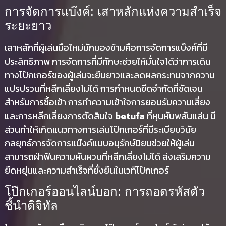
การจัดการแบ๊งค์: เสาหลักแห่งความสำเร็จ
ระยะยาว
เสาหลักที่ผู้เล่นมือใหม่มักมองข้ามคือการจัดการแบ๊งค์ที่มี
ประสิทธิภาพ การจัดการที่มีทักษะช่วยให้มั่นใจได้ว่าการเดิน
ทางโป๊กเกอร์ของผู้เล่นจะยืนยาวและลดผลกระทบจากความ
แปรปรวนที่หลีกเลี่ยงไม่ได้ การกำหนดขีดจำกัดที่ชัดเจน
สำหรับการซื้อเข้า การทำความเข้าใจการยอมรับความเสี่ยง
และการหลีกเลี่ยงการตัดสินใจ
betufa
ที่หุนหันพลันแล่น มี
ส่วนทำให้เกิดแนวทางการเล่นโป๊กเกอร์ที่มีระเบียบวินัย
กลยุทธ์การจัดการแบ๊งค์แบบอนุรักษ์นิยมช่วยให้ผู้เล่น
สามารถฝ่าฟันความผันผวนที่หลีกเลี่ยงไม่ได้ ส่งเสริมความ
ยืดหยุ่นและความสำเร็จที่ยั่งยืนในเวทีโป๊กเกอร์
โป๊กเกอร์ออนไลน์บอก: การถอดรหัสตัว
ชี้นำดิจิทัล