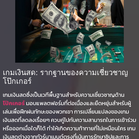
เกมเงินสด: รากฐานของความเชี่ยวชาญ
โป๊กเกอร์
เกมเงินสดซึ่งเป็นเวทีพื้นฐานสำหรับความเชี่ยวชาญด้าน
โป๊กเกอร์
มอบแพลตฟอร์มที่ต่อเนื่องและยืดหยุ่นสำหรับผู้
เล่นเพื่อฝึกฝนทักษะของพวกเขา การเปลี่ยนแปลงของเกม
เงินสดที่ลดลงเรื่อยๆ ควบคู่ไปกับความสามารถในการเข้าร่วม
หรือออกเมื่อใดก็ได้ ทำให้เกิดความท้าทายที่ไม่เหมือนใคร เกม
เงินสดต่างจากทัวร์นาเมนต์ตรงที่เน้นการรักษาชิปและการ