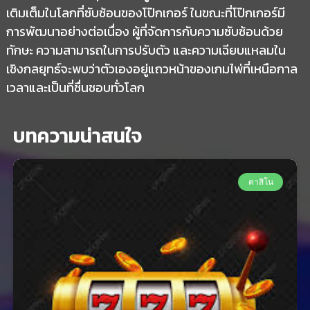
เติมเต็มในโลกที่ซับซ้อนของโป๊กเกอร์ ในขณะที่โป๊กเกอร์มี
การพัฒนาอย่างต่อเนื่อง ผู้ที่จัดการกับความซับซ้อนด้วย
ทักษะ ความสามารถในการปรับตัว และความเฉียบแหลมใน
เชิงกลยุทธ์จะพบว่าตัวเองอยู่แถวหน้าของเกมไพ่ที่เหนือกาล
เวลาและเป็นที่ชื่นชอบทั่วโลก
บทความน่าสนใจ
คาสิโน