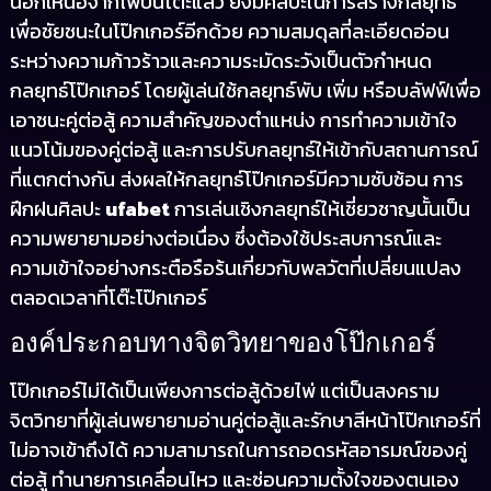
นอกเหนือจากไพ่บนโต๊ะแล้ว ยังมีศิลปะในการสร้างกลยุทธ์
เพื่อชัยชนะในโป๊กเกอร์อีกด้วย ความสมดุลที่ละเอียดอ่อน
ระหว่างความก้าวร้าวและความระมัดระวังเป็นตัวกำหนด
กลยุทธ์โป๊กเกอร์ โดยผู้เล่นใช้กลยุทธ์พับ เพิ่ม หรือบลัฟฟ์เพื่อ
เอาชนะคู่ต่อสู้ ความสำคัญของตำแหน่ง การทำความเข้าใจ
แนวโน้มของคู่ต่อสู้ และการปรับกลยุทธ์ให้เข้ากับสถานการณ์
ที่แตกต่างกัน ส่งผลให้กลยุทธ์โป๊กเกอร์มีความซับซ้อน การ
ฝึกฝนศิลปะ
ufabet
การเล่นเชิงกลยุทธ์ให้เชี่ยวชาญนั้นเป็น
ความพยายามอย่างต่อเนื่อง ซึ่งต้องใช้ประสบการณ์และ
ความเข้าใจอย่างกระตือรือร้นเกี่ยวกับพลวัตที่เปลี่ยนแปลง
ตลอดเวลาที่โต๊ะโป๊กเกอร์
องค์ประกอบทางจิตวิทยาของโป๊กเกอร์
โป๊กเกอร์ไม่ได้เป็นเพียงการต่อสู้ด้วยไพ่ แต่เป็นสงคราม
จิตวิทยาที่ผู้เล่นพยายามอ่านคู่ต่อสู้และรักษาสีหน้าโป๊กเกอร์ที่
ไม่อาจเข้าถึงได้ ความสามารถในการถอดรหัสอารมณ์ของคู่
ต่อสู้ ทำนายการเคลื่อนไหว และซ่อนความตั้งใจของตนเอง