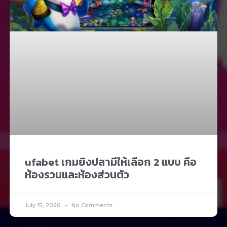
ufabet เกมยิงปลามีให้เลือก 2 แบบ คือ
ห้องรวมและห้องส่วนตัว
July 15, 2026
No Comments