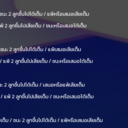
 ชนะ 2 ลูกขึ้นไปได้เต็ม / แพ้หรือเสมอเสียเต็ม
พ้ 2 ลูกขึ้นไปเสียเต็ม / ชนะหรือเสมอได้เต็ม
/ ชนะ 2 ลูกขึ้นไปได้เต็ม / แพ้เสมอเสียเต็ม
 / แพ้ 2 ลูกขึ้นไปเสียเต็ม / ชนะหรือเสมอได้เต็ม
นะ 2 ลูกขึ้นไปได้เต็ม / เสมอหรือแพ้เสียเต็ม
/ แพ้ 2 ลูกขึ้นไปเสียเต็ม / ชนะหรือเสมอได้เต็ม
เต็ม / ชนะ 2 ลูกขึ้นไปได้เต็ม / แพ้หรือเสมอเสียเต็ม