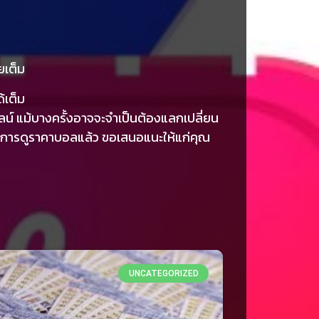
ียเต็ม
้เต็ม
นไลน์ แม้บางครั้งอาจจะจำเป็นต้องแลกเปลี่ยน
้าใจการดูราคาบอลแล้ว ขอเสนอแนะให้แก่คุณ
UNCATEGORIZED