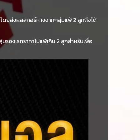
นะโดยส่งผลสกอร์ห่างจากกลุ่มแพ้ 2 ลูกถึงได้
ลุ่มรองเรทราคาไปแพ้เกิน 2 ลูกสำหรับเพื่อ