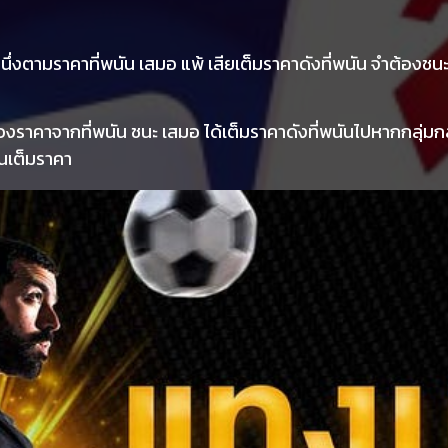
หนึ่งตามราคาที่พนัน เสมอ แพ้ เสียเต็มราคาดังที่พนัน จำต้องช
ของราคาจากที่พนัน ชนะ เสมอ ได้เต็มราคาดังที่พนันไปหากกลุ่มก
ันเต็มราคา