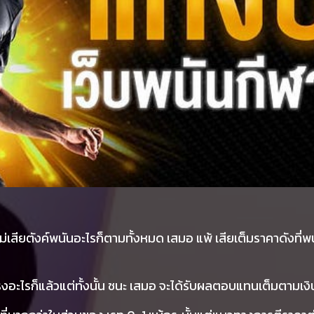
ม่เสียตังค์พนันอะไรก็ตามทั้งหมด เสมอ แพ้ เสียเต็มราคาดังที่
แรงอะไรก็แล้วแต่ทั้งนั้น ชนะ เสมอ จะได้รับผลตอบแทนเต็มตามเงิน