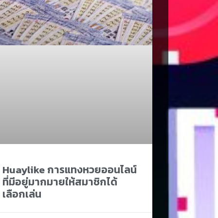
Huaylike การแทงหวยออนไลน์
ที่มีอยู่มากมายให้สมาชิกได้
เลือกเล่น