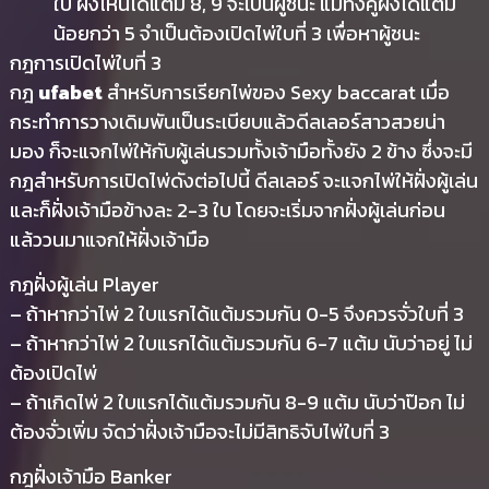
ใบ ฝั่งไหนได้แต้ม 8, 9 จะเป็นผู้ชนะ แม้ทั้งคู่ฝั่งได้แต้ม
น้อยกว่า 5 จำเป็นต้องเปิดไพ่ใบที่ 3 เพื่อหาผู้ชนะ
กฎการเปิดไพ่ใบที่ 3
กฎ
ufabet
สำหรับการเรียกไพ่ของ Sexy baccarat เมื่อ
กระทำการวางเดิมพันเป็นระเบียบแล้วดีลเลอร์สาวสวยน่า
มอง ก็จะแจกไพ่ให้กับผู้เล่นรวมทั้งเจ้ามือทั้งยัง 2 ข้าง ซึ่งจะมี
กฎสำหรับการเปิดไพ่ดังต่อไปนี้ ดีลเลอร์ จะแจกไพ่ให้ฝั่งผู้เล่น
และก็ฝั่งเจ้ามือข้างละ 2-3 ใบ โดยจะเริ่มจากฝั่งผู้เล่นก่อน
แล้ววนมาแจกให้ฝั่งเจ้ามือ
กฎฝั่งผู้เล่น Player
– ถ้าหากว่าไพ่ 2 ใบแรกได้แต้มรวมกัน 0-5 จึงควรจั่วใบที่ 3
– ถ้าหากว่าไพ่ 2 ใบแรกได้แต้มรวมกัน 6-7 แต้ม นับว่าอยู่ ไม่
ต้องเปิดไพ่
– ถ้าเกิดไพ่ 2 ใบแรกได้แต้มรวมกัน 8-9 แต้ม นับว่าป๊อก ไม่
ต้องจั่วเพิ่ม จัดว่าฝั่งเจ้ามือจะไม่มีสิทธิจับไพ่ใบที่ 3
กฎฝั่งเจ้ามือ Banker