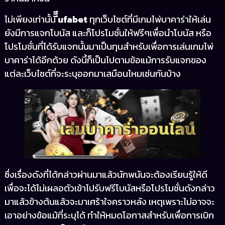
ไม่เพียงเท่านั้น
ีีีufabet
ทุกเว็บไซต์ที่มีเกมไพ่บาคาร่าให้เล่น
ยังมีการแจกโบนัส และก็โปรโมชั่นให้ฟรีๆเพื่อนำโบนัส หรือ
โปรโมชั่นที่ได้รับแจกนั้นมาเป็นทุนสำหรับเพื่อการเล่นเกมไพ่
บาคาร่าได้อีกด้วย ดังนี้ก็เป็นไปตามข้อแม้การรับแจกของ
แต่ละเว็บไซต์ที่จะระบุออกมาเสมือนไหมเช่นกันบ้าง
ซึ่งเรื่องดังที่ได้กล่าวผ่านมาแล้วนักพนันจะต้องเรียนรู้ให้ดี
เพื่อจะได้ไม่เผลอตัวเข้าไปรับฟรีโบนัสหรือโปรโมชั่นดังกล่าว
มาแล้วข้างต้นแล้วจะมาเศร้าใจคราวหลัง เหตุเพราะไม่อาจจะ
เอาอย่างข้อแม้ที่ระบุได้ ทำให้หมดโอกาสสำหรับเพื่อการเบิก