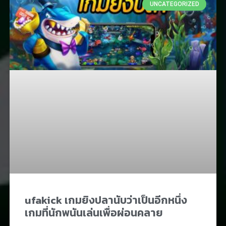
UNCATEGORIZED
ufakick เกมยิงปลานับว่าเป็นอีกหนึ่ง
เกมที่นักพนันเล่นเพื่อผ่อนคลาย​