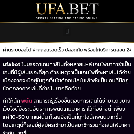
โต้ ฝากถอนรวดเร็ว ปลอดภัย พร้อมให้บริการตลอด 24 ชั่วโมง
ufabet
ในบรรดาเกมคาสิโนทั้งหลายแหล่ เกมไพ่บาคาร่าเป็น
เกมที่มีผู้เล่นเยอะที่สุด ด้วยเหตุว่าเป็นเกมไพ่ที่จะหาเล่นได้ง่าย
เนื่องจากจะมีอยู่ในทุกเว็บไซต์ออนไลน์ แล้วยังเป็นเกมที่มีกฎ
ข้อตกลงการเล่นที่ง่ายไม่ยากอีกด้วย
ทำให้นัก
พนัน
สามารถรู้เรื่องขั้นตอนการเล่นได้ง่าย แถมบาง
เว็บไซต์ยังระบุอัตราการพนันเกมบาคาร่าไว้ที่อย่างต่ำเพียง
แค่ 10-50 บาทแค่นั้น ก็เลยยิ่งเป็นที่ถูกใจนักพนันมากขึ้น
โดยเหตุนี้ก็เลยมีผู้สมัครเข้ามาเป็นสมาชิกรวมทั้งเล่นไพ่บาคา
ร่ากันมากขึ้น