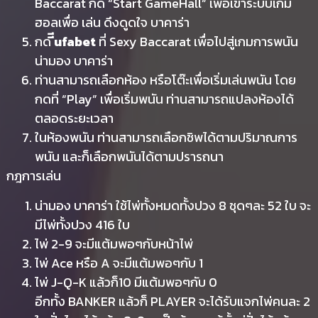
Baccarat กด “Start GameHall” เพื่อเข้าระบบเกม
ฮอลเพื่อ เล่น ดึงดูดใจ บาคาร่า
กด
ีีufabet
ที่ Sexy Baccarat เพื่อไปสู่เกมการพนัน
น่ามอง บาคาร่า
ท่านสามารถเลือกห้อง หรือโต๊ะเพื่อเริ่มเล่นพนัน โดย
กดที่ “Play” เพื่อเริ่มพนัน ท่านสามารถแปลงห้องได้
ตลอดระยะเวลา
ในห้องพนัน ท่านสามารถเลือกชิพได้ตามปริมาณการ
พนัน และก็เลือกพนันได้ตามปรารถนา
กฎการเล่น
น่ามอง บาคาร่า ใช้ไพ่ทั้งหมดทั้งปวง 8 ชุดๆละ 52 ใบ จะ
มีไพ่ทั้งปวง 416 ใบ
ไพ่ 2-9 จะมีแต้มพอๆกับหน้าไพ่
ไพ่ Ace หรือ A จะมีแต้มพอๆกับ 1
ไพ่ J-Q-K แล้วก็10 มีแต้มพอๆกับ 0
อีกทั้ง BANKER แล้วก็ PLAYER จะได้รับแจกไพ่คนละ 2