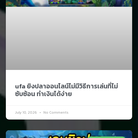
ufa ยิงปลาออนไลน์ไม่มีวิธีการเล่นที่ไม่
ซับซ้อน ทำเงินได้ง่าย
July 10, 2026
No Comments