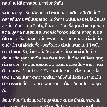
กลุ่มไหนได้โอกาสชนะมากยิ่งกว่ากัน
พนันบอลชุด เรียกอีกอย่างว่าพนันบอลสเต็ป เคล็ดวิธีนั้นก็จะ
คล้ายกับการ พนันบอลเต็ง แต่ว่าการ พนันบอลออนไลน์ แบบ
ชุดนั้น เน้นย้ำแทง 2-4 คู่เป็นอย่างน้อย ซึ่งสุดแล้วแต่ทุนของ
แต่ละบุคคล ทุนเยอะแยะบางครั้งก็อาจจะเลือกหลายคู่หน่อย
ก็ได้ แต่ว่าก็จำต้องเชื่อมั่นเพราะว่าบอลคู่ที่เหลือมาทั้งสิ้นนั้น
จะเข้าเป้า
ufakick
ทั้งหมดทั้งปวง ดังนั้นเสนอแนะให้ พนัน
บอล ไม่เกิน 3 คู่สำหรับมือใหม่ ซึ่งนักเสี่ยงโชคจำเป็นที่จะ
ต้องหาข้อมูลต่างๆดังบอลเต็ง แม้กระนั้นต้องหาให้ครบทุกคู่
ที่แทง ซึ่งการพนันบอลชุดนั้นได้เงินเยอะแยะเป็นหลายเท่าตัว
ถ้าแทงตรงเป้า แม้ว่าจะได้โอกาสไม่มากมายที่จะแทงถูกทั้ง
ปวง แม้กระนั้นถ้าหากว่าถูกขึ้นมาก็มั่งคั่งไม่รู้ตัว เพราะฉะนั้น
นักการพนันที่มีประสบการณ์มากมายก็เลยนิยมเล่นบอลชุด
กัน
ย้อนกลับมาในส่วนของข้อมูลกันนิดหน่อย นักเล่นการพนัน
สามารถหาข่าวสารต่างๆได้จากเว็บไซต์บอลออนไลน์ ซึ่งเวลา