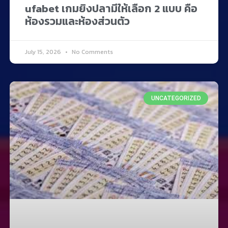
ufabet เกมยิงปลามีให้เลือก 2 แบบ คือ
ห้องรวมและห้องส่วนตัว
July 15, 2026
No Comments
UNCATEGORIZED