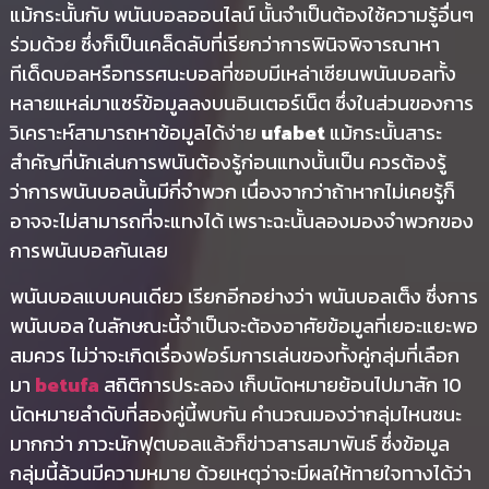
แม้กระนั้นกับ พนันบอลออนไลน์ นั้นจำเป็นต้องใช้ความรู้อื่นๆ
ร่วมด้วย ซึ่งก็เป็นเคล็ดลับที่เรียกว่าการพินิจพิจารณาหา
ทีเด็ดบอลหรือทรรศนะบอลที่ชอบมีเหล่าเซียนพนันบอลทั้ง
หลายแหล่มาแชร์ข้อมูลลงบนอินเตอร์เน็ต ซึ่งในส่วนของการ
วิเคราะห์สามารถหาข้อมูลได้ง่าย
ufabet
แม้กระนั้นสาระ
สำคัญที่นักเล่นการพนันต้องรู้ก่อนแทงนั้นเป็น ควรต้องรู้
ว่าการพนันบอลนั้นมีกี่จำพวก เนื่องจากว่าถ้าหากไม่เคยรู้ก็
อาจจะไม่สามารถที่จะแทงได้ เพราะฉะนั้นลองมองจำพวกของ
การพนันบอลกันเลย
พนันบอลแบบคนเดียว เรียกอีกอย่างว่า พนันบอลเต็ง ซึ่งการ
พนันบอล ในลักษณะนี้จำเป็นจะต้องอาศัยข้อมูลที่เยอะแยะพอ
สมควร ไม่ว่าจะเกิดเรื่องฟอร์มการเล่นของทั้งคู่กลุ่มที่เลือก
มา
betufa
สถิติการประลอง เก็บนัดหมายย้อนไปมาสัก 10
นัดหมายลำดับที่สองคู่นี้พบกัน คำนวณมองว่ากลุ่มไหนชนะ
มากกว่า ภาวะนักฟุตบอลแล้วก็ข่าวสารสมาพันธ์ ซึ่งข้อมูล
กลุ่มนี้ล้วนมีความหมาย ด้วยเหตุว่าจะมีผลให้ทายใจทางได้ว่า