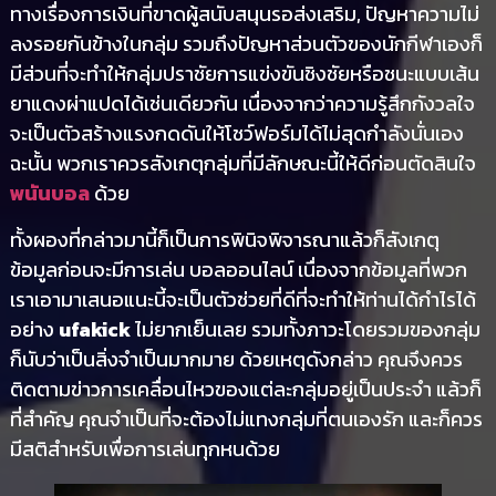
ทางเรื่องการเงินที่ขาดผู้สนับสนุนรอส่งเสริม, ปัญหาความไม่
ลงรอยกันข้างในกลุ่ม รวมถึงปัญหาส่วนตัวของนักกีฬาเองก็
มีส่วนที่จะทำให้กลุ่มปราชัยการแข่งขันชิงชัยหรือชนะแบบเส้น
ยาแดงผ่าแปดได้เช่นเดียวกัน เนื่องจากว่าความรู้สึกกังวลใจ
จะเป็นตัวสร้างแรงกดดันให้โชว์ฟอร์มได้ไม่สุดกำลังนั่นเอง
ฉะนั้น พวกเราควรสังเกตุกลุ่มที่มีลักษณะนี้ให้ดีก่อนตัดสินใจ
พนันบอล
ด้วย
ทั้งผองที่กล่าวมานี้ก็เป็นการพินิจพิจารณาแล้วก็สังเกตุ
ข้อมูลก่อนจะมีการเล่น บอลออนไลน์ เนื่องจากข้อมูลที่พวก
เราเอามาเสนอแนะนี้จะเป็นตัวช่วยที่ดีที่จะทำให้ท่านได้กำไรได้
อย่าง
ufakick
ไม่ยากเย็นเลย รวมทั้งภาวะโดยรวมของกลุ่ม
ก็นับว่าเป็นสิ่งจำเป็นมากมาย ด้วยเหตุดังกล่าว คุณจึงควร
ติดตามข่าวการเคลื่อนไหวของแต่ละกลุ่มอยู่เป็นประจำ แล้วก็
ที่สำคัญ คุณจำเป็นที่จะต้องไม่แทงกลุ่มที่ตนเองรัก และก็ควร
มีสติสำหรับเพื่อการเล่นทุกหนด้วย