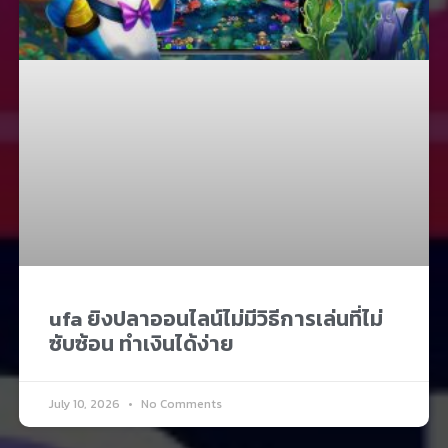
ufa ยิงปลาออนไลน์ไม่มีวิธีการเล่นที่ไม่
ซับซ้อน ทำเงินได้ง่าย
July 10, 2026
No Comments