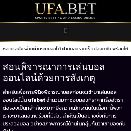
รง่ายผ่านระบบออโต้ ฝากถอนรวดเร็ว ปลอดภัย พร้อมให้บริการตลอด 
สอนพิจารณาการเล่นบอล
ออนไลน์ด้วยการสังเกตุ
สำหรับเพื่อการพินิจพิจารณาบอลก่อนจะเข้ามาเล่นบอล
ออนไลน์นั้น
ufabet
จำนวนมากชอบมองที่ราคาหรืออัตรา
ต่อรองเป็นหลักกันซะมากยิ่งกว่า แม้กระนั้นในเนื้อหานี้พวก
เราจะมาเสนอเหตุร่วมที่มีส่วนสำคัญเป็นอย่างยิ่งกับการ
ประลองบอล อย่างสภาพการณ์ด้านในกลุ่มกันว่าเขามองกัน