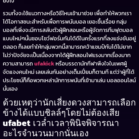
ยังไง
รวมทั้งจะใช้แนวทางหรือวิธีไหนเข้ามาช่วย เพื่อทำให้พวกเรา
ได้โอกาสชนะสำหรับเพื่อการพนันบอล เยอะขึ้นเรื่อย กลุ่ม
บอลที่เพิ่งจะมีการสลับตัวผู้ฝึกสอนหรือผู้จัดการทีมฟุตบอล
แบบใหม่ๆนั้นชอบโชว์ฟอร์มกันได้ดีในครั้งแรกที่ลงแข่งขันอยู่
ตลอด ก็เลยทำให้กลุ่มพวกนี้สามารถคว้าแชมป์กันได้ไม่ยาก
ไม่ว่าปัจจัยจะเป็นเนื่องจากได้ผู้ฝึกสอนไฟแรงมากเรื่องมาก
ความสามารถ
ufakick
หรือบรรดานักกีฬาพึงใจในเพศผู้
จัดแจงคนใหม่ เลยเล่นกันอย่างเต็มเปี่ยมก็ตามที แต่ว่าผู้ที่ได้
ประโยชน์ก็คือพวกเหล่านักการพนันที่เข้ามาเล่น บอลออนไลน์
นั่นเอง
ด้วยเหตุว่านักเสี่ยงดวงสามารถเลือก
ข้างได้แบบชิลล์ๆโดยไม่ต้องเสีย
ufabet
เวล่ำเวลาพินิจพิจารณา
อะไรจำนวนมากนั่นเอง