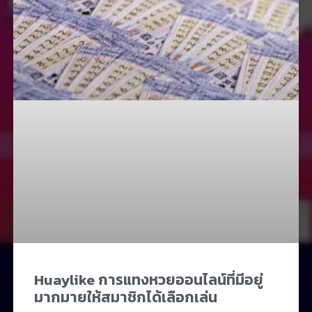
Huaylike การแทงหวยออนไลน์ที่มีอยู่
มากมายให้สมาชิกได้เลือกเล่น