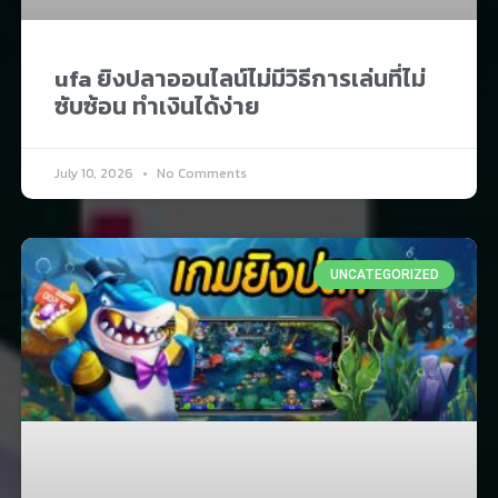
ufa ยิงปลาออนไลน์ไม่มีวิธีการเล่นที่ไม่
ซับซ้อน ทำเงินได้ง่าย
July 10, 2026
No Comments
UNCATEGORIZED