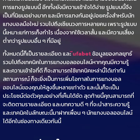
การแทงรูปแบบนี้ อีกทั้งยังมีความเข้าใจได้ง่าย รูปแบบนี้จึง
เป็นที่นิยมอย่างมาก และมีการแทงกันอยู่บ่อยครั้งสำหรับนัก
แทงบอลมือใหม่ รวมไปถึงเซียนวงการหลายคน เพราะรูปแบบ
นี้เหมาะแก่การเก็งกำไร เนื่องจากใช้เวลาสั้น และมีความเสี่ยง
ต่ำกว่ารูปแบบอื่น ๆ ที่มีอยู่
ทั้งหมดนี้ก็เป็นรายละเอียด และ
ีufabet
ข้อมูลของกลยุทธ์
รวมไปถึงเทคนิคในการแทงบอลออนไลน์หากคุณมีความรู้
และความเข้าใจที่ดี ก็จะสามารถใช้เทคนิคเหล่านี้ได้เท่าทัน
สถานการณ์ ก็จะยิ่งเป็นการเพิ่มโอกาสในการแทงบอล
ออนไลน์ของคุณให้สูงขึ้นหลายเท่าตัว และนั้นก็จะเป็น
ประโยชน์ต่อตัวคุณอย่างที่เห็นได้ชัด สุดท้ายนี้คุณสามารถที่
จะติดตามรายละเอียด และบทความดี ๆ ที่จะนำสาระความรู้
และเทคนิคในลักษณะนี้มาฝากเพื่อน ๆ นักแทงบอลออนไลน์
ได้อีกในช่องทางเดียวกันนี้