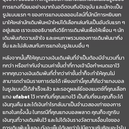
การแทงที่นิยมอย่างมากในอดีตจนถึงปัจจุบัน และมักจะเป็น
รูปแบบแรก ๆ ของการแทงบอลออนไลน์ที่มักมีการหยิบยก
มาให้เหล่านักเดิมพันหน้าใหม่ได้เลือกเล่นกันเป็นอันดับแรก ๆ
อยู่เสมอ เราจะขออธิบายถึงวิธีการเดิมพันเพื่อให้เพื่อน ๆ นัก
เดิมพันเกิดวามเข้าใจ และเหนภาพรวมของการเดิมพันมากิ่ง
ขึ้น และไม่สับสนกับการแทงในรูปแบบอื่น ๆ
หลังจากนั้นก็ให้คุณวางเงินเดิมพันที่จำเป็นต้องมีจำนวนที่มา
กกว่า หรือเท่ากับจำนวนค่าขั้นต่ำที่ทางเจ้ามือกำหนดเอาไว้
หากคุณวางเงินเดิมพันที่ต่ำกว่าค่าขั้นต่ำก็จะทำให้คุณไม่
สามารถดำเนินรายการต่อได้ เพียงเท่านี้คุณก็ถือว่าแทงบอล
ในรูปแบบนี้ได้สำเร็จแล้ว และรอดูผลลัธ์ของแมตช์ที่คุณเลือก
แทง
ufabet
ไว้ หากทีมที่คุณแทงไว้ เป็นทีมที่ชนะคุณก็จะได้
เงินทุนคืน และได้เงินกำไรกลับมาเป็นจำนวสองเท่าของการ
แทงในครั้งนั้น ในกรณีที่คุณแทงบอลพลาด คุณก็จะถูกริบ
เงินทุนที่วางเดิมพันไว้ และไม่ได้เงินรางวัลตามเงื่อนไขของ
การเดิมพันนั้นเอง ดังจะเห็นได้เลยว่าไม่มีความซับซ้อนอะไรใน