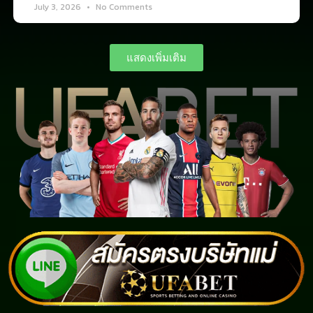
July 3, 2026
No Comments
แสดงเพิ่มเติม