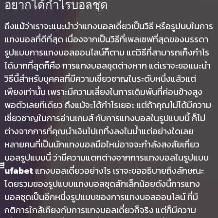
อยากได้กำไรบอลชุด
ถึงแม้ว่าเราจะแนะนำว่าแทงบอลเดี่ยวเป็นวิธี หรือรูปบบในการ
แทงบอลที่ดีที่สุด เนื่องจากเป็นวิธีที่เพลเซฟที่สุดของบรรดา
รูปแบบการแทงบอลออนไลน์ก็ตาม แต่วิธีที่สามารถเก็งกำไร
ได้มากที่สุดก็คือ การแทงบอลชุดต่างหาก แต่เราจะขอแนะนำ
วิธีนี้สำหรับบุคคลที่มีความเชี่ยวชาญในระดับหนึ่งแล้วแต่
เพียงเท่านั้น เพราะมีความเสี่ยงในการเดิมพันที่ค่อนข้างสูง
พอตัวเลยทีเดียว ถึงแม้จะได้กำไรเยอะ แต่ถ้าคุณไม่ได้มีความ
เชี่ยวชาญในการอ่านเกมส์ กับการแทงบอลในรูปแบบนี้ ก็ไม่
ต่างจากการที่คุณนำเงินไปเททิ้งลงในน้ำแต่อย่างใดเลย
หลายคนที่เป็นนักแทงบอลมือใหม่อาจจะกำลังสงสัยเกี่ยว
บอลรูปแบบนี้ ว่ามีความแตกต่างจากการแทงบอลในรูปแบบ
ีีีufabet
แทงบอลเดี่ยวอย่างไร เราจะขออธิบายถึงลักษณะ
โดยรวมของรูปแบบแทงบอลชุดสักเล็กน้อยดังนี้การแทง
บอลชุดเป็นอีกหนึ่งรูปแบบของการแทงบอลออนไลน์ ที่มี
กติการใกล้เคียงกับการแทงบอลเดี่ยวก็จริง แต่ก็มีความ