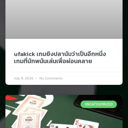
ufakick เกมยิงปลานับว่าเป็นอีกหนึ่ง
เกมที่นักพนันเล่นเพื่อผ่อนคลาย​
July 9, 2026
No Comments
UNCATEGORIZED