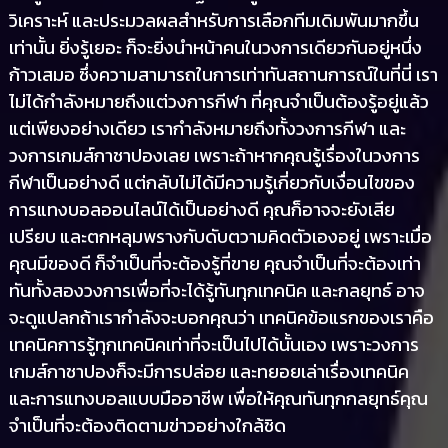
วิเคราะห์ และประมวลผลสำหรับการเลือกทีมเดิมพันมากขึ้น
เท่านั้น ยิ่งรู้เยอะ ก็จะยิ่งนำหน้าคนในวงการเดียวกันอยู่หนึ่ง
ก้าวเสมอ ซึ่งความสามารถในการเท่าทันสถานการณ์ในที่นี่ เรา
ไม่ได้กำลังหมายถึงแต่วงการกีฬา ที่คุณจำเป็นต้องรู้อยู่แล้ว
แต่เพียงอย่างเดียว เรากำลังหมายถึงทั้งวงการกีฬา และ
วงการเกมส์กาชาปองเลย เพราะถ้าหากคุณรู้เรื่องในวงการ
กีฬาเป็นอย่างดี แต่กลับไม่ได้มีความรู้เกี่ยวกับเงื่อนไขของ
การแทงบอลออนไลน์ได้เป็นอย่างดี คุณก็อาจจะยังเสีย
เปรียบ และตกหลุมพรางกับดับตวามคิดตัวเองอยู่ เพราะเมื่อ
คุณมีของดี ก็จำเป็นที่จะต้องรู้ที่ขาย คุณจำเป็นที่จะต้องเท่า
ทันทั้งสองวงการเพื่อที่จะได้รู้ทันทุกเทคนิค และกลยุทธ์ อาจ
จะดูแปลกถ้าเรากำลังจะบอกคุณว่า เทคนิคข้อแรกของเราคือ
เทคนิคการรู้ทุกเทคนิคเท่าที่จะเป็นไปได้นั้นเอง เพราะวงการ
เกมส์กาชาปองก็จะมีการปล่อย และทยอยเล่าเรื่องเทคนิค
และการแทงบอลแบบมืออาชีพ เพื่อให้คุณทันทุกกลยุทธ์คุณ
จำเป็นที่จะต้องติดตามข่าวอย่างใกล้ชิด