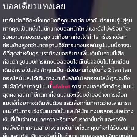
บอลเดี่ยวแทงเลย
มากันต่อที่อีกหนึ่งเทคนิคที่ถูกบอกต่อ เล่ากันต่อแบบรุ่นสู่รุ่น
หากคุณเป็นหนึ่งในนักแทงบอลหน้าใหม่ และยังไม่พร้อมที่จะ
รับความเสี่ยงระดับสูง แต่ก็อยากที่จะได้กำไร หรือรางวัลที่
ค่อนข้างสูงกว่ามาตรฐาน วิธีการแทงบอลในรูปแบบนี้อาจจะ
ดีที่สุดสำหรับคุณ เราต้องขออธิบายเพิ่มเติมในส่วนนี้เสีย
ก่อนว่า รูปแบบการแทงบอลออนไลน์ในปัจจุบันไม่ได้เหมือน
เดิมอีกต่อไปแล้ว ถ้าคุณเป็นหนึ่งในคนที่อยู่ในทั้ง 2 โลก โลก
ออฟไลน์ และได้เดินทางมาเดิมพันในโลกออนไลน์ คุณจะยิ่ง
สัมผัสได้เลยว่ารูปแบบ
ีีีufabet
การแทงบอลเดี่ยวคือรูปแบบ
สุดคลาสสิก ที่มีกติกาที่สุดแสนจะเรียบง่ายอย่างการเลือก
แมตช์ที่อยากจะเดิมพันด้วย และเลือกทีมที่คาดว่าจะสามารถ
ชนะได้ในการแข่งขันแมตช์นั้น และให้นักแทงบอลออนไลน์วาง
เงินที่เป็นจำนวนมากกว่า หรือเท่ากับราคาขั้นต่ำ และรอฟัง
ผลลัพธ์ หากคุณสามารถแทงในทีมที่ชนะ คุณก็จะได้รับเงินทุน
คืน และได้รับเงินรางวัลที่เป็นจำนวนคูณสองของเงินทุนกลับ