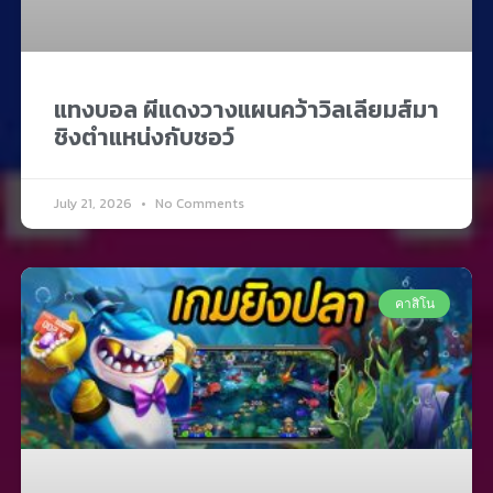
แทงบอล ผีแดงวางแผนคว้าวิลเลียมส์มา
ชิงตำแหน่งกับชอว์
July 21, 2026
No Comments
คาสิโน