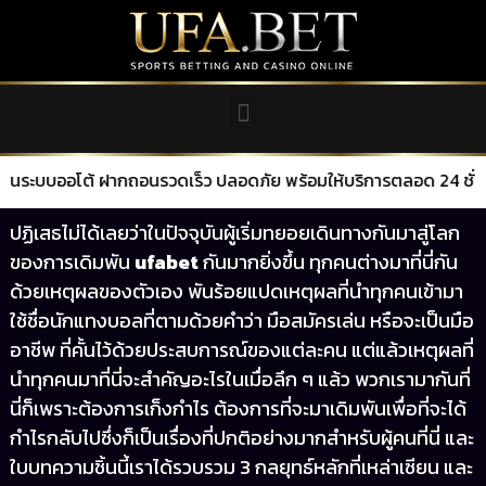
 ฝากถอนรวดเร็ว ปลอดภัย พร้อมให้บริการตลอด 24 ชั่วโมง
ปฏิเสธไม่ได้เลยว่าในปัจจุบันผู้เริ่มทยอยเดินทางกันมาสู่โลก
ของการเดิมพัน
ufabet
กันมากยิ่งขึ้น ทุกคนต่างมาที่นี่กัน
ด้วยเหตุผลของตัวเอง พันร้อยแปดเหตุผลที่นำทุกคนเข้ามา
ใช้ชื่อนักแทงบอลที่ตามด้วยคำว่า มือสมัครเล่น หรือจะเป็นมือ
อาชีพ ที่คั้นไว้ด้วยประสบการณ์ของแต่ละคน แต่แล้วเหตุผลที่
นำทุกคนมาที่นี่จะสำคัญอะไรในเมื่อลึก ๆ แล้ว พวกเรามากันที่
นี่ก็เพราะต้องการเก็งกำไร ต้องการที่จะมาเดิมพันเพื่อที่จะได้
กำไรกลับไปซึ่งก็เป็นเรื่องที่ปกติอย่างมากสำหรับผู้คนที่นี่ และ
ใบบทความชิ้นนี้เราได้รวบรวม 3 กลยุทธ์หลักที่เหล่าเซียน และ