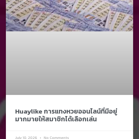
Huaylike การแทงหวยออนไลน์ที่มีอยู่
มากมายให้สมาชิกได้เลือกเล่น
July 10, 2026
No Comments