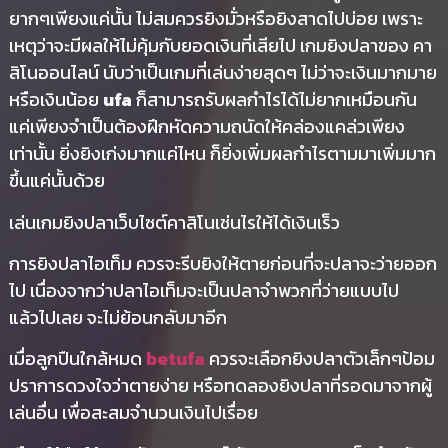
ยากๆเพียงแค่นั้น ไม่สมควรยิงมั่วหรือยิงสาดไปบ่อย เพราะ
เหตุว่าจะมีผลให้ไม่คุ้มกับยอดเงินที่เสียไป เกมยิงปลาของ คา
สิโนออนไลน์ นับว่าเป็นเกมที่เล่นง่ายสุดๆ ไม่ว่าจะเงินมากมาย
หรือเงินน้อย
ufa
ก็สามารถรับผลกำไรได้ไม่ยากเหมือนกัน
แค่เพียงจำเป็นต้องฝึกหัดความถนัดให้คล่องแคล่วเพียง
เท่านั้น ยิ่งยิงเก่งมากแค่ไหน ก็ยิ่งเพิ่มผลกำไรตามมาเพิ่มมาก
ขึ้นแค่นั้นด้วย
เล่นเกมยิงปลาเว็บไซต์คาสิโนเช่นไรให้ได้เงินเร็ว
การยิงปลาไอเท็ม ควรจะรีบยิงให้ตายก่อนที่จะปลาจะว่ายออก
ไป เนื่องจากว่าปลาไอเท็มจะเป็นปลาจำพวกที่ว่ายแบบไป
แล้วไปเลย จะไม่ย้อนกลับมาอีก
เมื่อลูกปืนใกล้หมด
betufa
ควรจะเลือกยิงปลาตัวเล็กๆป้อม
ปราการดวงใจว่าตายง่าย หรือทดลองยิงปลาที่รอดมาจากผู้
เล่นอื่น เพื่อสะสมจำนวนเงินไปเรื่อย