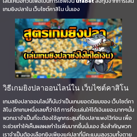
เล่นใหม่อีกวันเพื่อเป็นการเซฟเงิน
ufabet
ลงทุนจากการเล่น
เกมยิงปลาใน เว็บไซต์คาสิโน นั่นเอง
วิธีเกมยิงปลาออนไลน์ใน เว็บไซต์คาสิโน
เกมสยิงปลาออนไลน์ก็นับว่าเป็นเกมยอดนิยมของ เว็บไซต์คา
สิโน อีกเกมหนึ่งเลยก็ว่าได้ การที่จะเล่นให้ได้เงินเยอะมากๆนั้น
พวกเราจำเป็นที่จะต้องใช้ลูกกระสุนที่ยิงปลาแพงไว้ก่อน เพื่อ
จะช่วยทำให้เห็นผลผลกำไรเพิ่มมากขึ้นนั่นเอง สิ่งสำคัญพวก
เราจำเป็นต้องเลือกยิงเพียงแค่ปลาที่มีคะแนนสูงรวมทั้งตาย