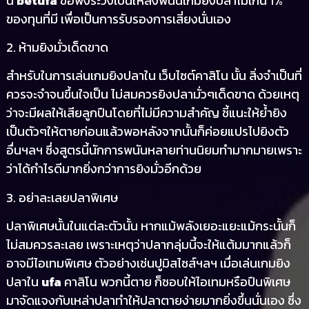
นี้
betufa
ข้อพึงระวังเป็นให้ลงพนันเกมยิงปลาไม่เกิน 1%
ของทุนที่มี เพื่อเป็นการรับรองการเสี่ยงนั่นเอง
2. ห้ามยิงมั่วเด็ดขาด
สำหรับในการเล่นเกมยิงปลาใน เว็บไซต์คาสิโน นั้น สิ่งจำเป็นที่
ควรจะจำจนขึ้นใจเป็น ไม่สมควรยิงปลามั่วๆเด็ดขาด ด้วยเหตุ
ว่าจะมีผลให้เสียลูกปืนโดยที่ไม่มีความสำคัญ ชี้แนะให้ย้ำยิง
เป็นตัวๆให้ตายก่อนแล้วพอหลังจากนั้นก็ค่อยแปรไปยิงตัว
อื่นฯลฯ ซึ่งสูตรนี้นักการพนันหลายท่านนิยมทำมากมายเพราะ
ว่าได้กำไรดีมากยิ่งกว่าการยิงมั่วอีกด้วย
3. อย่าละเลยปลาพิเศษ
ปลาพิเศษนั้นในแต่ละตัวนั้น หากแม้พลังเยอะแยะแม้กระนั้นก็
ไม่สมควรละเลย เพราะเหตุว่าปลากลุ่มนี้จะให้แต้มมากแล้วก็
อาจมีไอเทมพิเศษ ตัวอย่างเช่นปูมิสไซส์ฯลฯ เมื่อเล่นเกมยิง
ปลาใน
ufa
คาสิโน พวกนี้ตาย ก็ชอบให้ไอเทมหรือปืนพิเศษ
มาจัดแจงกับเหล่าปลาทำให้ปลาตายง่ายมากยิ่งขึ้นนั่นเอง ซึ่ง