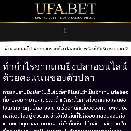
ออโต้ ฝากถอนรวดเร็ว ปลอดภัย พร้อมให้บริการตลอด 24 ชั่วโมง
ทำกำไรจากเกมยิงปลาออนไลน์
ด้วยคะแนนของตัวปลา
การเล่นเกมยิงปลาในเว็บไซต์คาสิโนนับว่าเป็นอีกเกม
ufabet
ที่มาแรงมากมายๆในขณะนี้ แม้กระนั้นการที่พวกเราจะเล่นยัง
ไงไม่ให้ขาดทุนนั้นอาจจะเกิดเรื่องที่นักเสี่ยงดวงหลายๆคนยัง
คงกังวลใจอยู่ ด้วยเหตุว่าเข้าไปเล่นที่ไรก็ชอบเผลอยิงจนถึง
แทบหมดทุนตลอด แถมผลกำไรนั้นยังมิได้กลับมาสักบาท ใน