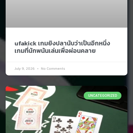
ufakick เกมยิงปลานับว่าเป็นอีกหนึ่ง
เกมที่นักพนันเล่นเพื่อผ่อนคลาย​
July 9, 2026
No Comments
UNCATEGORIZED