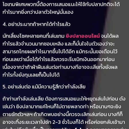
ไอเทมพิเศษพวกนี้ต้องการเสนอแนะให้ใช้กับปลาปกติจะได้
กำไรมากยิ่งกว่าปลาตัวใหญ่นั่นเอง
4. อย่าประมาทถ้าหากได้กำไรแล้ว
นักเสี่ยงโชคหลายคนที่เล่นเกม
ยิงปลาออนไลน์
จนได้ผล
กำไรแล้วจำนวนมากชอบเหลิง และก็มั่นใจในตัวเองว่าจะ
สามารถโกยผลกำไรมากขึ้นไปได้อีก แม้กระนั้นขอเตือนไว้
ก่อนเลยว่าเมื่อได้กำไรแล้วควรจะรีบเบิกเงินออกมาก่อน
เนื่องจากว่าถ้าฝ่าฝืนเล่นต่อท่านบางทีอาจจะเสียทั้งยังผล
กำไรทั้งยังทุนเลยก็เป็นไปได้
5. อย่าเล่นต่อ แม้มีความรู้สึกว่ากำลังเสีย
ถ้าท่านกำลังเล่นเสีย ต้องการเสนอแนะให้หยุดเล่นไปก่อน ดัง
เช่นว่า ยิงปลามากแค่ไหนก็ไม่ตายพลาดท่า หรือนานๆจะยิง
ตายซักตัวฯลฯ ถ้าเกิดพบอย่างนี้ควรจะเลิกเล่นก่อน บางทีก็
อาจจะทิ้งระยะเวลาไปซัก 2-3 ชั่วโมงก็ได้ หรือค่อยกลับเข้ามา