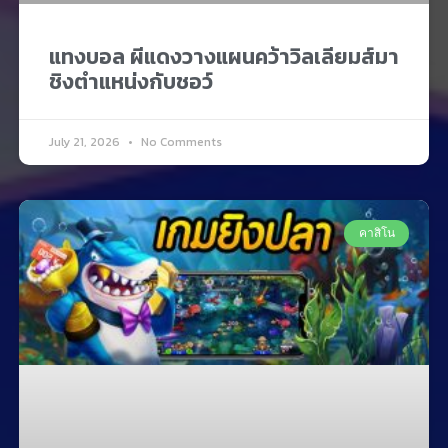
แทงบอล ผีแดงวางแผนคว้าวิลเลียมส์มา
ชิงตำแหน่งกับชอว์
July 21, 2026
No Comments
คาสิโน