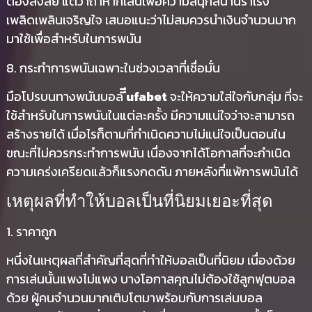
ต้องสงสัย แต่ว่าถ้าหากเล่นเพื่อความสนุกสนานร่าเริง
เพลิดเพลินเจริญใจ เสนอแนะว่าไม่สมควรนำเงินจำนวนมาก
มาใช้เพื่อสำหรับในการพนัน
8. กระทำการพนันเฉพาะในช่วงเวลาที่เชื่อมั่น
มือโปรบนทางพนันบอล
ีีufabet
จะให้ความใส่ใจกับกลุ่ม ที่จะ
ใช้สำหรับในการพนันในแต่ละครั้ง มีความแน่ใจว่าจะสามารถ
สร้างรายได้ เมื่อไรก็ตามที่กำเนิดความไม่แน่ใจเป็นตอนใน
ขณะที่ไม่ควรกระทำการพนัน เนื่องจากได้โอกาสที่จะกำเนิด
ความเคร่งเครียดแล้วก็แรงกดดัน ภายหลังที่แพ้การพนันได้
เหตุผลที่ทำให้บอลเป็นที่นิยมเยอะที่สุด
1. ราคาถูก
หนึ่งในเหตุผลที่สำคัญที่สุดที่ทำให้บอลเป็นที่นิยม เนื่องด้วย
การเล่นนั้นแพงไม่แพง บางโอกาสคุณไม่ต้องใช้ลูกฟุตบอล
ด้วย ผู้คนจำนวนมากเติบโตมาพร้อมกับการเล่นบอล