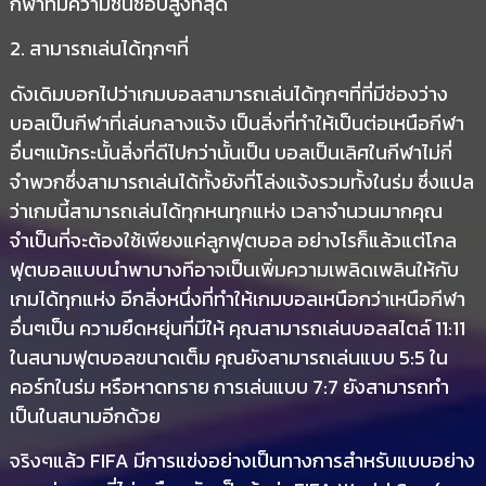
กีฬาที่มีความชื่นชอบสูงที่สุด
2. สามารถเล่นได้ทุกๆที่
ดังเดิมบอกไปว่าเกมบอลสามารถเล่นได้ทุกๆที่ที่มีช่องว่าง
บอลเป็นกีฬาที่เล่นกลางแจ้ง เป็นสิ่งที่ทำให้เป็นต่อเหนือกีฬา
อื่นๆแม้กระนั้นสิ่งที่ดีไปกว่านั้นเป็น บอลเป็นเลิศในกีฬาไม่กี่
จำพวกซึ่งสามารถเล่นได้ทั้งยังที่โล่งแจ้งรวมทั้งในร่ม ซึ่งแปล
ว่าเกมนี้สามารถเล่นได้ทุกหนทุกแห่ง เวลาจำนวนมากคุณ
จำเป็นที่จะต้องใช้เพียงแค่ลูกฟุตบอล อย่างไรก็แล้วแต่โกล
ฟุตบอลแบบนำพาบางทีอาจเป็นเพิ่มความเพลิดเพลินให้กับ
เกมได้ทุกแห่ง อีกสิ่งหนึ่งที่ทำให้เกมบอลเหนือกว่าเหนือกีฬา
อื่นๆเป็น ความยืดหยุ่นที่มีให้ คุณสามารถเล่นบอลสไตล์ 11:11
ในสนามฟุตบอลขนาดเต็ม คุณยังสามารถเล่นแบบ 5:5 ใน
คอร์ทในร่ม หรือหาดทราย การเล่นแบบ 7:7 ยังสามารถทำ
เป็นในสนามอีกด้วย
จริงๆแล้ว FIFA มีการแข่งอย่างเป็นทางการสำหรับแบบอย่าง