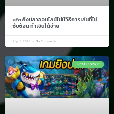
ufa ยิงปลาออนไลน์ไม่มีวิธีการเล่นที่ไม่
ซับซ้อน ทำเงินได้ง่าย
July 10, 2026
No Comments
UNCATEGORIZED