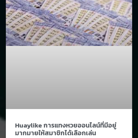
Huaylike การแทงหวยออนไลน์ที่มีอยู่
มากมายให้สมาชิกได้เลือกเล่น