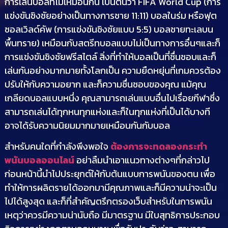
การเล่นบอลที่ไม่เหมือนกัน เป็นต้นว่า FIFA World Cup (การ
แข่งขันชิงชัยอย่างเป็นทางการชาย 11:11) บอลในร่ม หรือฟุต
ซอลเวิลด์คัพ (การแข่งขันชิงชัยแบบ 5:5) บอลชายทะเลบน
พื้นทราย) เหมือนกับสตรีทบอลแบบไม่เป็นทางการอื่นๆและก็
การแข่งขันชิงชัยฟรีสไตล์ สิ่งที่ทำให้บอลเป็นที่ชื่นชอบและก็
เล่นกันอย่างมากมายทั้งโลกเป็น ความยืดหยุ่นที่เกมควรต้อง
ปรับให้กับความอยาก และก็ความชื่นชอบของคุณ แม้คุณ
เกลียดบอลแบบหนึ่ง คุณสามารถเล่นแบบอื่นไปเรื่อยกีฬาซึ่ง
สามารถเล่นได้ทุกหนทุกแห่งและก็ในทุกแห่งที่เป็นได้บางที
อาจได้รับความนิยมมากมายเหมือนกันกับบอล
สำหรับคนใดที่กำลังพึงพอใจ
ต้องการจะทดลองกระทำ
พนันบอลออนไลน์
อย่าลืมนำเอาแนวทางต่างๆที่กล่าวไป
ก่อนหน้านี้นำไปประยุกต์ให้กับต้นแบบการพนันของตน เพื่อ
ทำให้การผลิตรายได้ออกมามีคุณภาพและก็มีความน่าจะเป็น
ไปได้สูงสุด และก็ที่สำคัญตรึกตรองเว็บสำหรับในการพนัน
เหตุว่าควรมีความน่านับถือ มีมาตรฐาน มีใบสุทธิการประกอบ