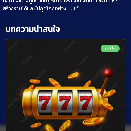
กิจการอย่างถูกตามกฎหมาย เพื่อรับประกันว่าจะสามารถ
สร้างรายได้และไม่ถูกโกงอย่างแน่แท้
บทความน่าสนใจ
คาสิโน