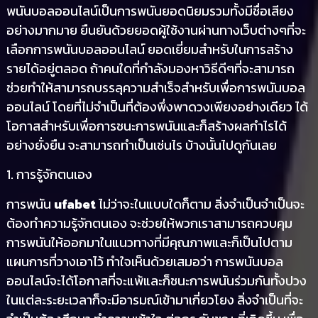
พนันบอลออนไลน์เป็นการพนันยอดนิยมรวมทั้งมีชื่อเสียง
อย่างมากมาย ยืนยันด้วยยอดผู้ใช้งานผ่านทางเว็บต่างๆที่จะ
เลือกการพนันบอลออนไลน์ ยอดเยี่ยมสำหรับในการสร้าง
รายได้อยู่ตลอด ถ้าคนใดที่กำลังมองหาวิธีดีๆที่จะสามารถ
ช่วยทำให้สามารถบรรลุความสำเร็จสำหรับเพื่อการพนันบอล
ออนไลน์ โดยที่ไม่จำเป็นที่ต้องพึ่งพาดวงเพียงอย่างเดียว ได้
โอกาสสำหรับเพื่อการชนะการพนันและก็สร้างผลกำไรได้
อย่างยั่งยืน จะสามารถทำเป็นเช่นไร บ้างนั้นไปดูกันเลย
1. การรู้จักตนเอง
การพนัน
ufabet
ไม่ว่าจะในแบบใดก็ตาม สิ่งจำเป็นจำเป็นจะ
ต้องทำความรู้จักตนเอง จะช่วยให้พวกเราสามารถควบคุม
การพนันให้ออกมาในแนวทางที่มีคุณภาพและก็เป็นไปตาม
แผนการที่วางเอาไว้ ทำใจเห็นด้วยเสมอว่า การพนันบอล
ออนไลน์จะได้โอกาสที่จะแพ้และก็ชนะการพนันร่วมกันทั้งปวง
ในแต่ละระยะเวลาก็จะมีอารมณ์เข้ามาเกี่ยวโยง สิ่งจำเป็นที่จะ