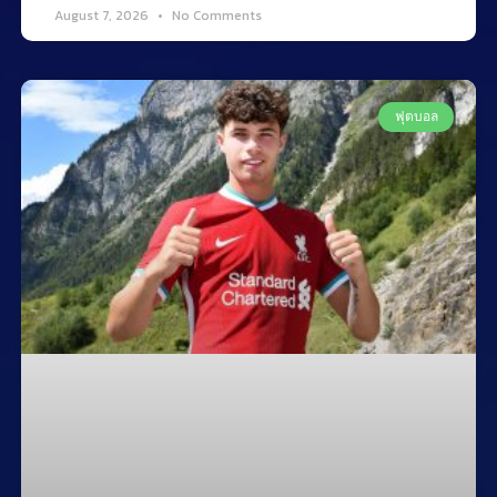
August 7, 2026
No Comments
ฟุตบอล