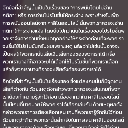
อีกข้อที่สำคัญนั้นเป็นในเรื่องของ “การพนันโดยไม่อ่าน
กติกา” หรือ การอ่านโปรโมชั่นให้กระจ่าง เพราะสำหรับเพื่อ
การพนันออนไลน์จาก คาสิโนออนไลน์ นั้นพวกเราควรจะอ่าน
กติกาให้กระจ่างแจ้ง โดยยิ่งไปกว่านั้นในเรื่องของโปรโมชั่นพ
วกเราจึงควรอ่านทั้งหมดทุกอย่างให้กระจ่างก่อนที่จะพวกเรา
จะเริ่มใช้โปรโมชั่นครับผมเพราะเหตุ
ufa
ว่าไม่เช่นนั้นอาจจะ
เป็นผลให้พวกเรานั้นเสียเงินเสียทองของพวกเราได้ หรือ
พวกเราบางทีก็อาจจะมิได้เลือกใช้โปรโมชั่นที่พวกเราเลือก
แล้วก็พวกเราบางทีอาจจะเสียตังค์ของพวกเราได้
อีกข้อที่สำคัญนั้นเป็นในเรื่องของ ซึ่งแต่ละเกมนั้นก็มีจุดเด่น
เสียที่ต่างกัน ด้วยเหตุดังกล่าวพวกเราควรจะเล่นเกมที่พวก
เราต้องทำความรู้จักไว้ก่อน เนื่องจากว่าใน คาสิโนออนไลน์
นั้นมีเกมที่มากมาย ให้พวกเราได้เลือกเล่นกัน ด้วยเหตุผลดัง
กล่าวพวกเราควรต้องเลือกเล่น เกมที่พวกเรารู้จักกันไว้ก่อน
ด้วยเหตุว่าถ้าว่าพวกเรานั้นสำหรับในการเล่น คาสิโนออนไลน์
นั้นพวกเราควรต้องเลือกเล่นเกมที่พวกเราต้องรู้จักไว้ก่อน