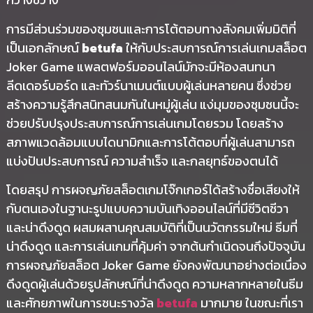
การมีส่วนร่วมของชุมชนและการโต้ตอบทางสังคมเพิ่มมิติที่
เป็นเอกลักษณ์
betufa
ให้กับประสบการณ์การเล่นเกมสล็อต
Joker Game แพลตฟอร์มออนไลน์มักจะมีห้องสนทนา
ลีดเดอร์บอร์ด และทัวร์นาเมนต์แบบผู้เล่นหลายคน ซึ่งช่วย
สร้างความรู้สึกสนิทสนมกันในหมู่ผู้เล่น แง่มุมของชุมชนนี้จะ
ช่วยปรับปรุงประสบการณ์การเล่นเกมโดยรวม โดยสร้าง
สภาพแวดล้อมแบบไดนามิกและการโต้ตอบที่ผู้เล่นสามารถ
แบ่งปันประสบการณ์ ความสำเร็จ และกลยุทธ์ของตนได้
โดยสรุป การผจญภัยสล็อตเกมโจ๊กเกอร์ได้สร้างชื่อเสียงให้
กับตนเองในฐานะรูปแบบความบันเทิงออนไลน์ที่มีชีวิตชีวา
และน่าดึงดูด ผสมผสานคุณสมบัติที่เป็นนวัตกรรมใหม่ ธีมที่
น่าดึงดูด และการเล่นเกมที่คุ้มค่า จากต้นกำเนิดจนถึงปัจจุบัน
การผจญภัยสล็อต Joker Game ยังคงพัฒนาอย่างต่อเนื่อง
ดึงดูดผู้เล่นด้วยรูปลักษณ์ที่น่าดึงดูด ความหลากหลายในธีม
และศักยภาพในการชนะรางวัล
betufa
มากมาย ในขณะที่เรา