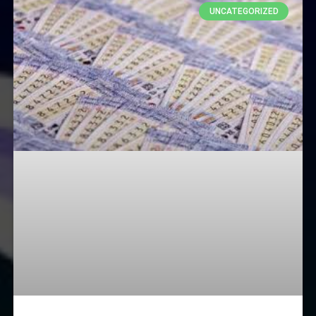
UNCATEGORIZED