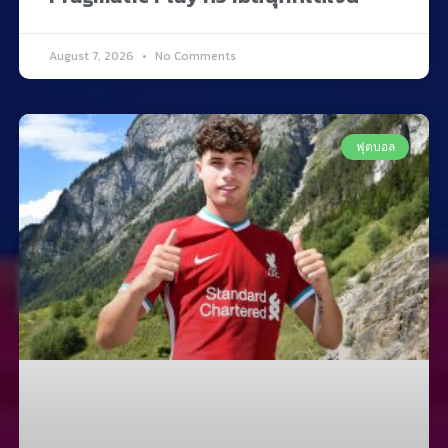
August 7, 2026
No Comments
ฟุตบอล