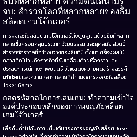
ธีมที่หลากหลาย ความตื่นเต้นไม่รู้
จบ: สำรวจโลกที่หลากหลายของธีม
สล็อตเกมโจ๊กเกอร์
การผจญภัยสล็อตเกมโจ๊กเกอร์ดึงดูดผู้เล่นด้วยธีมที่หลาก
หลายซึ่งครอบคลุมประเภท วัฒนธรรม และยุคสมัย ส่วนนี้
สำรวจจักรวาลที่กว้างขวางของธีมที่มี ตั้งแต่เครื่องผลไม้
คลาสสิกไปจนถึงภารกิจที่ขับเคลื่อนด้วยเรื่องราวและ
ประสบการณ์ทางภาพยนตร์ จัดแสดงความคิดสร้างสรรค์
ufabet
และความหลากหลายที่กำหนดการผจญภัยสล็อต
Joker Game
ถอดรหัสกลไกการเล่นเกม: ทำความเข้าใจ
องค์ประกอบหลักของการผจญภัยสล็อต
เกมโจ๊กเกอร์
เพื่อดื่มด่ำไปกับความตื่นเต้นของการผจญภัยสล็อต Joker
Game อย่างเต็มที่ การทำความเข้าใจกลไกการเล่นเกมหลัก