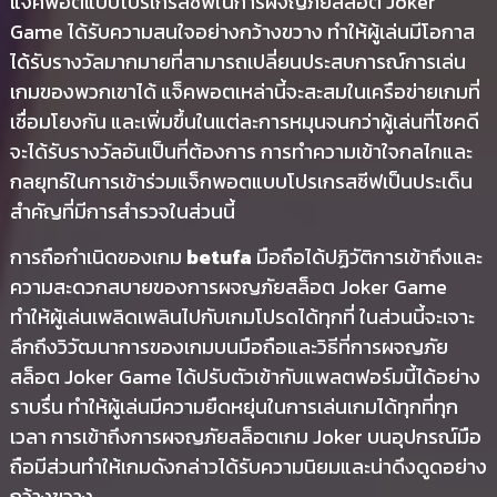
แจ็คพอตแบบโปรเกรสซีฟในการผจญภัยสล็อต Joker
Game ได้รับความสนใจอย่างกว้างขวาง ทำให้ผู้เล่นมีโอกาส
ได้รับรางวัลมากมายที่สามารถเปลี่ยนประสบการณ์การเล่น
เกมของพวกเขาได้ แจ็คพอตเหล่านี้จะสะสมในเครือข่ายเกมที่
เชื่อมโยงกัน และเพิ่มขึ้นในแต่ละการหมุนจนกว่าผู้เล่นที่โชคดี
จะได้รับรางวัลอันเป็นที่ต้องการ การทำความเข้าใจกลไกและ
กลยุทธ์ในการเข้าร่วมแจ็กพอตแบบโปรเกรสซีฟเป็นประเด็น
สำคัญที่มีการสำรวจในส่วนนี้
การถือกำเนิดของเกม
betufa
มือถือได้ปฏิวัติการเข้าถึงและ
ความสะดวกสบายของการผจญภัยสล็อต Joker Game
ทำให้ผู้เล่นเพลิดเพลินไปกับเกมโปรดได้ทุกที่ ในส่วนนี้จะเจาะ
ลึกถึงวิวัฒนาการของเกมบนมือถือและวิธีที่การผจญภัย
สล็อต Joker Game ได้ปรับตัวเข้ากับแพลตฟอร์มนี้ได้อย่าง
ราบรื่น ทำให้ผู้เล่นมีความยืดหยุ่นในการเล่นเกมได้ทุกที่ทุก
เวลา การเข้าถึงการผจญภัยสล็อตเกม Joker บนอุปกรณ์มือ
ถือมีส่วนทำให้เกมดังกล่าวได้รับความนิยมและน่าดึงดูดอย่าง
กว้างขวาง