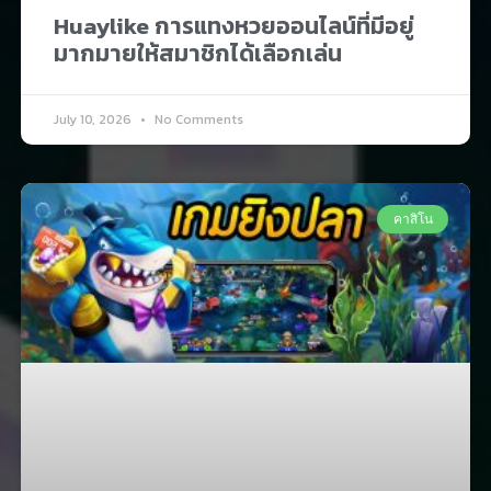
Huaylike การแทงหวยออนไลน์ที่มีอยู่
มากมายให้สมาชิกได้เลือกเล่น
July 10, 2026
No Comments
คาสิโน