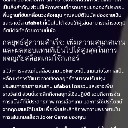
เป็นสิ่งสำคัญ ส่วนนี้ให้ภาพรวมที่ครอบคลุมขององค์ประกอบ
พื้นฐานที่ขับเคลื่อนวงล้อหมุน คุณสมบัติโบนัส ช่องจ่ายเงิน
และรางวัล
ufabet
ที่เป็นไปได้ ช่วยให้ผู้เล่นสามารถสำรวจภูมิ
ทัศน์ดิจิทัลด้วยความมั่นใจ
กลยุทธ์สู่ความสำเร็จ: เพิ่มความสนุกสนาน
และผลตอบแทนที่เป็นไปได้สูงสุดในการ
ผจญภัยสล็อตเกมโจ๊กเกอร์
แม้ว่าการผจญภัยสล็อตเกม Joker จะเป็นเกมแห่งโอกาสเป็น
หลัก แต่การใช้แนวทางเชิงกลยุทธ์สามารถปรับปรุง
ประสบการณ์การเล่นเกม
ufabet
โดยรวมและอาจเพิ่ม
รางวัลได้ ส่วนนี้เจาะลึกถึงกลยุทธ์เชิงปฏิบัติ รวมถึงการจัด
การแบ๊งค์ที่มีประสิทธิภาพ การเลือกเกม และการใช้ประโยชน์
จากคุณสมบัติโบนัส เพื่อเพิ่มประสิทธิภาพความพยายามใน
การเล่นเกมสล็อต Joker Game ของคุณ