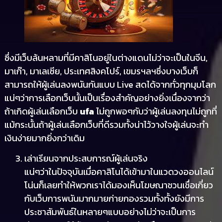
ซึ่งมีเว็บล้นหลามที่มีคาสิโนอยู่ในต่างแดนไม่ว่าจะเป็นในจีน,
มาเก๊า, มาเลเซีย, ประเทศสิงคโปร์, เขมรฯลฯซึ่งบางเว็บก็
สามารถให้ผู้เล่นลงพนันกันแบบ Live สดได้จากทั่วทุกมุมโลก
แน่ๆว่าการเลือกเว็บนั้นเป็นเรื่องสำคัญอย่างยิ่งเนื่องจากว่า
ถ้าเกิดผู้เล่นเลือกเว็บ
ufa
ไม่ถูกพอๆกับว่าผู้เล่นลงทุนไม่ถูกที่
แม้กระนั้นถ้าผู้เล่นเลือกเว็บที่ดีรวมทั้งน่าไว้วางใจผู้เล่นจะทำ
เงินง่ายมากยิ่งกว่าเดิม
เล่าเรียนจากประสบการณ์ผู้เล่นจริง
แน่ๆว่าในปัจจุบันเมื่อคาสิโนได้เข้ามาในแวดวงออนไลน์
โน่นก็เลยทำให้พวกเราได้มองเห็นโฆษณาชวนเชื่อเกี่ยว
กับเว็บการพนันมากมายก่ายกองรวมทั้งทั้งยังมีการ
ประชาสัมพันธ์ในหลายๆแบบอย่างไม่ว่าจะเป็นการ