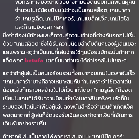
พวกเราก็เลยจะยกตัวอย่างเกมยอดนิยมที่นักพนันผู้คน
จำนวนไม่ใช้น้อยนิยมไม่ว่าจะเป็นเกมสล็อต, เกมบาคา
ร่า, เกมรูเล็ต, เกมโป๊กเกอร์, เกมแบล็คแจ็ค, เกมไฮโล
และก็ เกมยิงปลา ฯลฯ
ซึ่งจำต้องใช้ทักษะและก็ความรู้ความเข้าใจที่ต่างกันออกไปเริ่ม
ด้วย “เกมสล็อต”ซึ่งได้รับความนิยมลำดับต้นๆของผู้เล่นเยอะ
แยะเพราะเหตุว่าเป็นเกมที่เล่นง่ายใช้ทุนน้อยแม้กระนั้นถ้าหาก
แจ็คพอต
betufa
แตกขึ้นมาท่านจะได้กำไรกลับไปเยอะๆ
แต่ว่าถ้าผู้เล่นเป็นคนใจร้อนรวมทั้งอยากจบเกมในเวลาอันเร็ว
“เกมบาคาร่า”บางทีอาจเหมาะสมกับท่านเพราะว่าใช้เวลาเล่น
น้อยแล้วก็ทราบผลข้างในไม่กี่วินาทีถัดมา “เกมรูเล็ต”ก็ยอด
เยี่ยมในเกมที่ได้รับความนิยมทั้งยังในคาสิโนจริงๆแล้วก็ใน
ระบบออนไลน์แค่เพียงผู้เล่นลงพนันสีหรือจำนวนถ้าเกิดแจ็ค
พอตมาตกที่ผู้เล่นก็จัดแจงรับเงินสองเท่าจากเงินที่ใช้ในการ
เดิมพันอย่างราบรื่น
ถ้าหากผู้เล่นเป็นสายไพ่พวกเราเสนอแนะ “เกมโป๊กเกอร์”