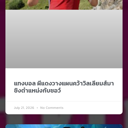
แทงบอล ผีแดงวางแผนคว้าวิลเลียมส์มา
ชิงตำแหน่งกับชอว์
July 21, 2026
No Comments