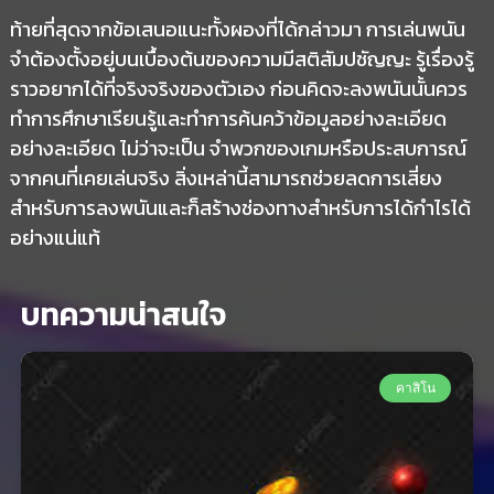
ท้ายที่สุดจากข้อเสนอแนะทั้งผองที่ได้กล่าวมา การเล่นพนัน
จำต้องตั้งอยู่บนเบื้องต้นของความมีสติสัมปชัญญะ รู้เรื่องรู้
ราวอยากได้ที่จริงจริงของตัวเอง ก่อนคิดจะลงพนันนั้นควร
ทำการศึกษาเรียนรู้และทำการค้นคว้าข้อมูลอย่างละเอียด
อย่างละเอียด ไม่ว่าจะเป็น จำพวกของเกมหรือประสบการณ์
จากคนที่เคยเล่นจริง สิ่งเหล่านี้สามารถช่วยลดการเสี่ยง
สำหรับการลงพนันและก็สร้างช่องทางสำหรับการได้กำไรได้
อย่างแน่แท้
บทความน่าสนใจ
คาสิโน