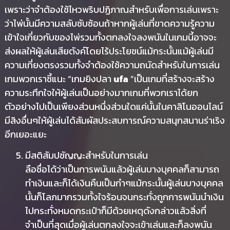
เพราะว่าจำต้องใช้ไหวพริบปฏิภาณสำหรับเพื่อการเล่นเพราะ
ว่าไพ่นั้นมีความสลับซับซ้อนถ้าหากผู้เล่นที่ขาดความรู้ความ
เข้าใจเกี่ยวกับของไพ่รวมทั้งตกลงใจลงพนันในเกมนี้อาจจะ
ส่งผลให้ผู้เล่นเสียตังค์โดยไร้ประโยชน์แม้กระนั้นแม้ผู้เล่นมี
ความเที่ยงตรงรวมทั้งจำต้องใช้ความถนัดสำหรับในการเล่น
เกมพวกเราชี้แนะ “เกมยิงปลา
ufa
”เป็นเกมที่สร้างจะสร้าง
ความระทึกใจให้ผู้เล่นเป็นอย่างมากเกมที่พวกเราได้ยก
ตัวอย่างไปเป็นเพียงส่วนหนึ่งส่วนใดแค่นั้นในคาสิโนออนไลน์
มีสิงอื่นๆให้ผู้เล่นได้สัมผัสประสบการณ์ความสนุกสนานร่าเริง
อีกเยอะแยะ
มีสติสัมปชัญญะสำหรับในการเล่น
ลือชื่อได้ว่าเป็นการพนันแล้วผู้เล่นบางบุคคลก็สามารถ
ทำเงินและก็ได้เงินคืนเป็นกำๆแม้กระนั้นผู้เล่นบางบุคคล
นั้นก็โลภมากรวมทั้งใจร้อนจนกระทั่งถูกการพนันนำเงิน
ไปกระทั่งหมดกระเป๋าก็มีด้วยเหตุดังกล่าวแล้วสิ่งที่
จำเป็นที่สุดเมื่อผู้เล่นตกลงใจจะเข้าเล่นและก็ลงพนัน