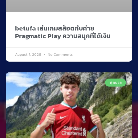
betufa เล่นเกมสล็อตกับค่าย
Pragmatic Play ความสนุกที่ได้เงิน
August 7, 2026
No Comments
ฟุตบอล