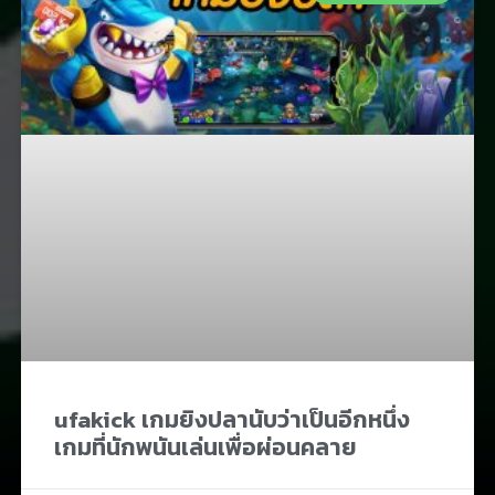
ufakick เกมยิงปลานับว่าเป็นอีกหนึ่ง
เกมที่นักพนันเล่นเพื่อผ่อนคลาย​