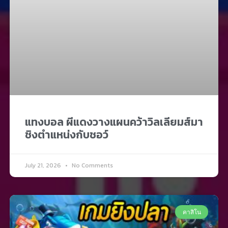
แทงบอล ผีแดงวางแผนคว้าวิลเลียมส์มา
ชิงตำแหน่งกับชอว์
July 21, 2026
No Comments
คาสิโน