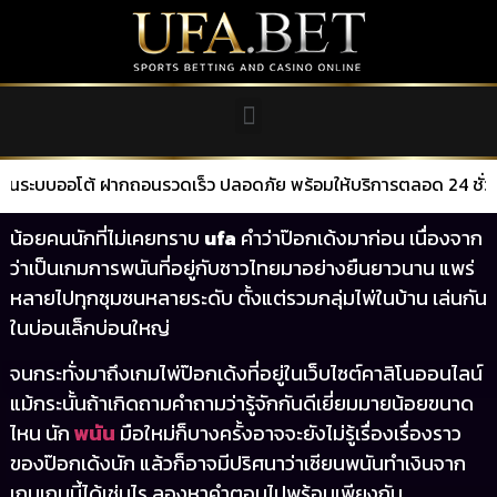
 ฝากถอนรวดเร็ว ปลอดภัย พร้อมให้บริการตลอด 24 ชั่วโมง
น้อยคนนักที่ไม่เคยทราบ
ufa
คำว่าป๊อกเด้งมาก่อน เนื่องจาก
ว่าเป็นเกมการพนันที่อยู่กับชาวไทยมาอย่างยืนยาวนาน แพร่
หลายไปทุกชุมชนหลายระดับ ตั้งแต่รวมกลุ่มไพ่ในบ้าน เล่นกัน
ในบ่อนเล็กบ่อนใหญ่
จนกระทั่งมาถึงเกมไพ่ป๊อกเด้งที่อยู่ในเว็บไซต์คาสิโนออนไลน์
แม้กระนั้นถ้าเกิดถามคำถามว่ารู้จักกันดีเยี่ยมมายน้อยขนาด
ไหน นัก
พนัน
มือใหม่ก็บางครั้งอาจจะยังไม่รู้เรื่องเรื่องราว
ของป๊อกเด้งนัก แล้วก็อาจมีปริศนาว่าเซียนพนันทำเงินจาก
เกมเกมนี้ได้เช่นไร ลองหาคำตอบไปพร้อมเพียงกัน