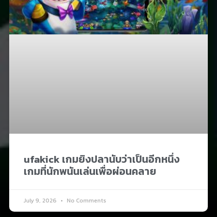
ufakick เกมยิงปลานับว่าเป็นอีกหนึ่ง
เกมที่นักพนันเล่นเพื่อผ่อนคลาย​
July 9, 2026
No Comments