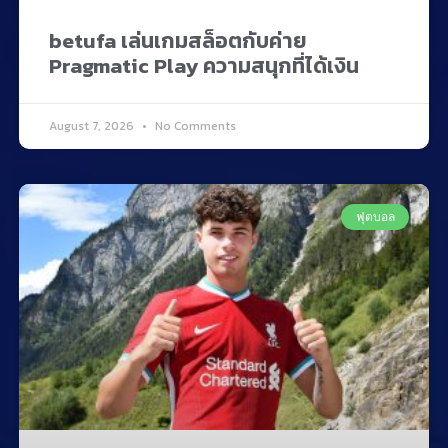
betufa เล่นเกมสล็อตกับค่าย
Pragmatic Play ความสนุกที่ได้เงิน
August 7, 2026
No Comments
ฟุตบอล