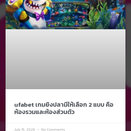
ufabet เกมยิงปลามีให้เลือก 2 แบบ คือ
ห้องรวมและห้องส่วนตัว
July 15, 2026
No Comments