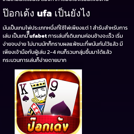
ufa
ป๊อกเด้ง
เป็นยังไง
มันเป็นเกมไพ่ประเภทหนึ่งที่ใช้ไพ่เพียงแต่ 1 สำรับสำหรับการ
เล่น เป็นเกม
ีีีufabet
การเล่นที่เดินเกมค่อนข้างจะเร็ว เริ่ม
ง่ายจบง่าย ไม่นานนักก็ทราบผลแพ้ชนะที่พนันกันไว้แล้ว มี
เพียงเจ้ามือกับผู้เล่น 2-4 คนก็รวมกลุ่มขึ้นมาได้แล้ว
กระบวนการเล่นก็ง่ายดายมาก