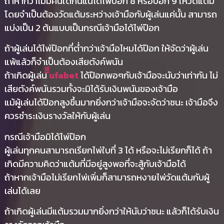
ถ้าหากว่าไม่มีคนใดกันแน่ได้ไพ่ปีอก 8 หรือป๊อก 9 ให้วัดแต้ม
โดยจำเป็นต้องวัดแต้มระหว่างเจ้ามือกับผู้เล่นแค่นั้น สามารถ
แบ่งเป็น 2 ต้นแบบเป็นกรณีเจ้ามือได้ไพ่ป๊อก
ถ้าผู้เล่นได้ไพ่ป๊อกที่ต่ำกว่าเจ้ามือไหมได้ป๊อก ให้จัดว่าผู้เล่น
แพ้แล้วก็จำเป็นต้องเสียตังค์พนัน
ถ้าเกิดผู้เล่น
ีีีufabet
ได้ป๊อกพอๆกับเจ้ามือจะนับว่าเท่ากัน ไม่
เสียตังค์พนันรวมทั้งจะมิได้รับเงินพนันของเจ้ามือ
แม้ผู้เล่นได้ป๊อกสูงขึ้นมากยิ่งกว่าเจ้ามือจะจัดว่าชนะ เจ้ามือจึง
ควรชำระเงินรางวัลให้กับผู้เล่น
กรณีเจ้ามือมิได้ไพ่ป๊อก
ผู้เล่นทุกคนสามารถเรียกไพ่ใบที่ 3 ได้ หรือจะไม่เรียกก็ได้ ถ้า
เกิดมีความคิดว่าแต้มที่มีอยู่สูงพอที่จะสู้กับเจ้ามือได้
ถ้าหากเจ้ามือไม่เรียกไพ่เพิ่มก็สามารถหงายไพ่วัดแต้มกับผู้
เล่นได้เลย
ถ้าเกิดผู้เล่นมีแต้มรวมมากยิ่งกว่าให้นับว่าชนะ แล้วก็ได้รับเงิน