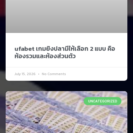
ufabet เกมยิงปลามีให้เลือก 2 แบบ คือ
ห้องรวมและห้องส่วนตัว
July 15, 2026
No Comments
UNCATEGORIZED