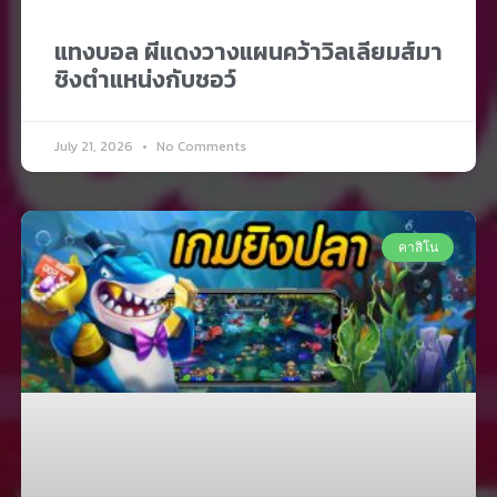
แทงบอล ผีแดงวางแผนคว้าวิลเลียมส์มา
ชิงตำแหน่งกับชอว์
July 21, 2026
No Comments
คาสิโน