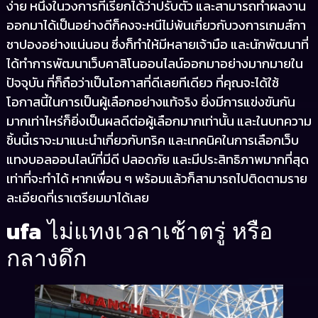
ง่าย หนึ่งในวงการที่เรียกได้ว่าปรับตัว และสามารถทำผลงาน
ออกมาได้เป็นอย่างดีก็คงจะหนีไม่พ้นเกี่ยวกับวงการเกมส์กา
ชาปองอย่างแน่นอน ซึ่งก็ทำให้มีหลายเจ้ามือ และนักพัฒนาที่
ได้ทำการพัฒนาเว็บคาสิโนออนไลน์ออกมาอย่างมากมายใน
ปัจจุบัน ที่ก็ถือว่าเป็นโอกาสที่ดีเลยทีเดียว ที่คุณจะได้ใช้
โอกาสนี้ในการเป็นผู้เลือกอย่างแท้จริง ยิ่งมีการแข่งขันกัน
มากเท่าไหร่ก็ยิ่งเป็นผลดีต่อผู้เลือกมากเท่านั้น และในบทความ
ชิ้นนี้เราจะมาแนะนำเกี่ยวกับทริค และเทคนิคในการเลือกเว็บ
แทงบอลออนไลน์ที่มีดี ปลอดภัย และมีประสิทธิภาพมากที่สุด
เท่าที่จะทำได้ หากเพื่อน ๆ พร้อมแล้วก็สามารถไปติดตามราย
ละเอียดที่เราเตรียมมาได้เลย
ufa
ไม่แทงเวลาเช้าตรู่ หรือ
กลางดึก