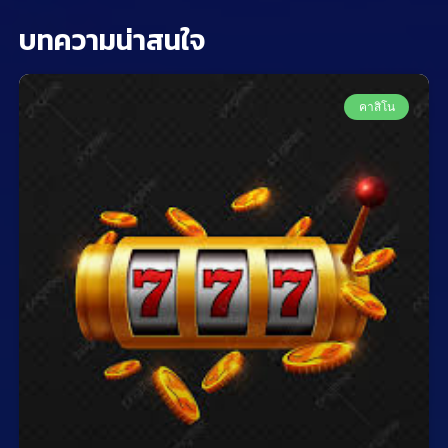
บทความน่าสนใจ
คาสิโน