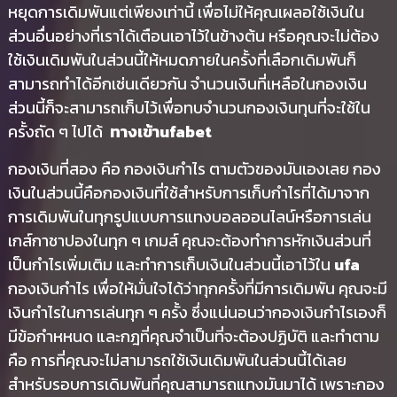
หยุดการเดิมพันแต่เพียงเท่านี้ เพื่อไม่ให้คุณเผลอใช้เงินใน
ส่วนอื่นอย่างที่เราได้เตือนเอาไว้ในข้างต้น หรือคุณจะไม่ต้อง
ใช้เงินเดิมพันในส่วนนี้ให้หมดภายในครั้งที่เลือกเดิมพันก็
สามารถทำได้อีกเช่นเดียวกัน จำนวนเงินที่เหลือในกองเงิน
ส่วนนี้ก็จะสามารถเก็บไว้เพื่อทบจำนวนกองเงินทุนที่จะใช้ใน
ครั้งถัด ๆ ไปได้
ทางเข้าufabet
กองเงินที่สอง คือ กองเงินกำไร ตามตัวของมันเองเลย กอง
เงินในส่วนนี้คือกองเงินที่ใช้สำหรับการเก็บกำไรที่ได้มาจาก
การเดิมพันในทุกรูปแบบการแทงบอลออนไลน์หรือการเล่น
เกส์กาชาปองในทุก ๆ เกมส์ คุณจะต้องทำการหักเงินส่วนที่
เป็นกำไรเพิ่มเติม และทำการเก็บเงินในส่วนนี้เอาไว้ใน
ufa
กองเงินกำไร เพื่อให้มั่นใจได้ว่าทุกครั้งที่มีการเดิมพัน คุณจะมี
เงินกำไรในการเล่นทุก ๆ ครั้ง ซึ่งแน่นอนว่ากองเงินกำไรเองก็
มีข้อกำหหนด และกฎที่คุณจำเป็นที่จะต้องปฏิบัติ และทำตาม
คือ การที่คุณจะไม่สามารถใช้เงินเดิมพันในส่วนนี้ได้เลย
สำหรับรอบการเดิมพันที่คุณสามารถแทงมันมาได้ เพราะกอง