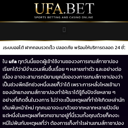
ฝากถอนรวดเร็ว ปลอดภัย พร้อมให้บริการตลอด 24 ชั่วโมง
ใน
ufa
ทุกวันนี้ยอดผู้เข้าใช้งานของวงการเกมส์กาชาปอง
เรียกได้ว่ามีจำนวนเพิ่มขึ้นเรื่อย ๆ หลายเท่าตัว และอย่างต่อ
เนื่อง อาจจะสามารถนิยามยุคนี้ของวงการเกมส์กาชาปองว่า
เป็นช่วงพีคอีกช่วงหนึ่งเลยก็ว่าได้ เพราะการหลั่งไหลเข้ามา
ของนักแทงเกมส์กาชาปองทำให้เราได้รู้ถึงปัจจัยหลาย ๆ
อย่างที่เกิดขึ้นในวงการ ไม่ว่าจะเป็นเหตุผลที่ทำให้เกิดเหล่านัก
เดิมพันหน้าใหม่ ทุกคนอาจจะมาด้วยจากหลากหลายปัจจัย
แต่หนึ่งในเหตุผลที่พวกเขามาอยู่ที่นี่รวมทั้งคุณด้วยก็คงจะ
หนีไม่พ้นกับเหตุผลที่ว่า ต้องการเก็งกำไรผ่านเกมส์กาชาปอง