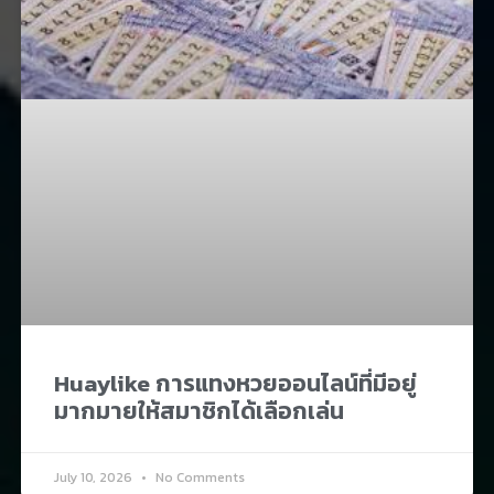
Huaylike การแทงหวยออนไลน์ที่มีอยู่
มากมายให้สมาชิกได้เลือกเล่น
July 10, 2026
No Comments