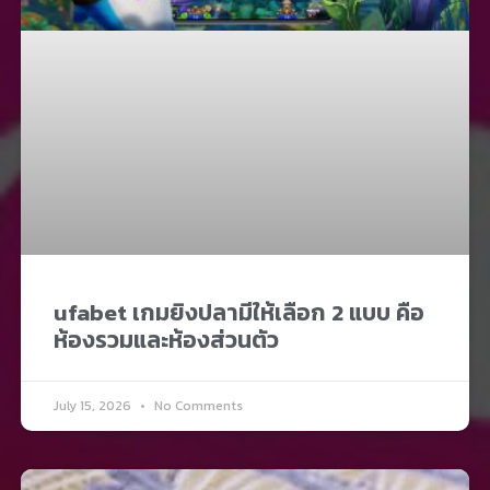
ufabet เกมยิงปลามีให้เลือก 2 แบบ คือ
ห้องรวมและห้องส่วนตัว
July 15, 2026
No Comments