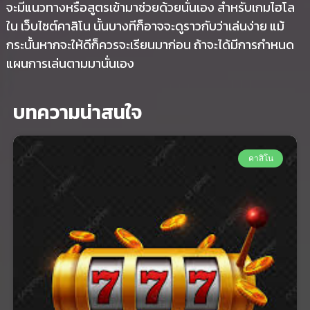
จะมีแนวทางหรือสูตรเข้ามาช่วยด้วยนั่นเอง สำหรับเกมไฮโล
ใน เว็บไซต์คาสิโน นั้นบางทีก็อาจจะดูราวกับว่าเล่นง่าย แม้
กระนั้นหากจะให้ดีก็ควรจะเรียนมาก่อน ถ้าจะได้มีการกำหนด
แผนการเล่นตามมานั่นเอง
บทความน่าสนใจ
คาสิโน