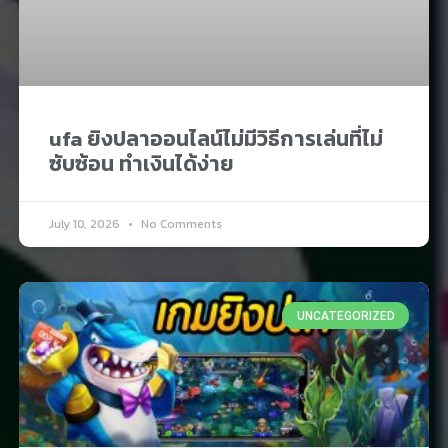
ufa ยิงปลาออนไลน์ไม่มีวิธีการเล่นที่ไม่
ซับซ้อน ทำเงินได้ง่าย
July 10, 2026
No Comments
UNCATEGORIZED