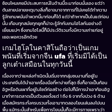
ซ้อนไหมเคยมีประสบการณ์ในด้านนี้จะมาก่อนนั่นเอง แต่ว่า
ต้นสายปลายเหตุบางสิ่งก็อาจมาจากการที่ไม่เคยได้ทำความ
รู้จักเกมพนันจำพวกนี้มาก่อนก็ได้ แต่ว่าถ้าหากเป็นในแต่ก่อน
นั้น เกือบทุกสมัยทุกยุคก็น่าจะรู้จักกับเกมไฮโลกันอย่างดี
เยี่ยมแน่ๆ ซึ่งเกมไฮโลนี้ก็มีประวัติรวมทั้งมีความเก่าแก่อยู่
เยอะพอควรอีกด้วย
เกมไฮโลในคาสิโนถือว่าเป็นเกม
ufa
พนันที่เริ่มจากจีน
ที่เริ่มมิได้เป็น
ลูกเต๋าเสมือนในทุกวันนี้
เนื่องจากว่าแหล่งกำเนิดนั้นเริ่มจากกลุ่มชนงานที่อยู่ใน
ประเทศจีนได้นำเอาเครื่องมือที่หาง่ายที่สุด ซึ่งก็อาจเป็นก้อน
อิฐหรือดินเผาที่อยู่ในไซต์ก่อสร้าง ต่อไปก็มีการนำเอาก้อนอิฐ
มาทำการตลาดเป็นตัวเลขตั้งแต่ 1 ถึง 6 จากทั้งปวง 6 ด้าน
เมื่อสมัครกระทั่งครบรวมทั้งเอามาทดลองโยนเล่นลงไปบน
พื้น แม้กระนั้นสำหรับเพื่อการโยนนั้นก็จะมีการทายเพราะว่า