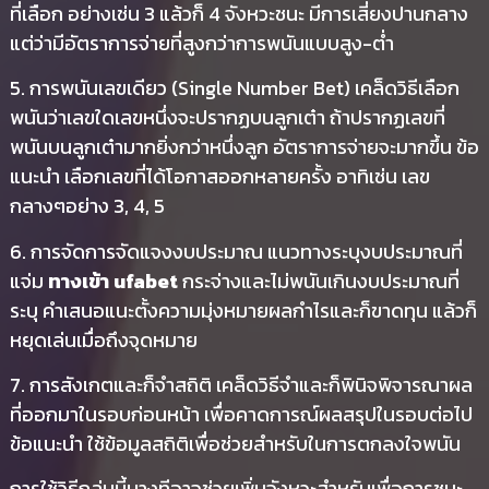
ที่เลือก อย่างเช่น 3 แล้วก็ 4 จังหวะชนะ มีการเสี่ยงปานกลาง
แต่ว่ามีอัตราการจ่ายที่สูงกว่าการพนันแบบสูง-ต่ำ
5. การพนันเลขเดียว (Single Number Bet) เคล็ดวิธีเลือก
พนันว่าเลขใดเลขหนึ่งจะปรากฏบนลูกเต๋า ถ้าปรากฏเลขที่
พนันบนลูกเต๋ามากยิ่งกว่าหนึ่งลูก อัตราการจ่ายจะมากขึ้น ข้อ
แนะนำ เลือกเลขที่ได้โอกาสออกหลายครั้ง อาทิเช่น เลข
กลางๆอย่าง 3, 4, 5
6. การจัดการจัดแจงงบประมาณ แนวทางระบุงบประมาณที่
แจ่ม
ทางเข้า ufabet
กระจ่างและไม่พนันเกินงบประมาณที่
ระบุ คำเสนอแนะตั้งความมุ่งหมายผลกำไรและก็ขาดทุน แล้วก็
หยุดเล่นเมื่อถึงจุดหมาย
7. การสังเกตและก็จำสถิติ เคล็ดวิธีจำและก็พินิจพิจารณาผล
ที่ออกมาในรอบก่อนหน้า เพื่อคาดการณ์ผลสรุปในรอบต่อไป
ข้อแนะนำ ใช้ข้อมูลสถิติเพื่อช่วยสำหรับในการตกลงใจพนัน
การใช้วิธีกลุ่มนี้บางทีอาจช่วยเพิ่มจังหวะสำหรับเพื่อการชนะ