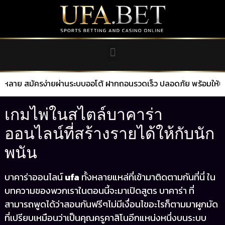
ง่ายผ่านระบบออโต้ ฝากถอนรวดเร็ว ปลอดภัย พร้อมให้บริการตลอด 2
เกมไพ่ในสไตล์บาคาร่า
ออนไลน์ที่สร้างรายได้ให้กับนัก
พนัน
บาคาร่าออนไลน์
ufa
ทั้งหลายแหล่ที่เข้ามาติดตามกันที่นี่ ใน
บทความของพวกเราในตอนนี้จะมาเปิดสูตร บาคาร่า ที่
สามารถพูดได้ว่าสอนกันฟรีๆไม่มีเงื่อนไขอะไรก็ตามมาผูกมัด
ที่เปรียบเหมือนว่าเป็นคุณครูคาสิโนอีกแหน่งหนึ่งบนระบบ