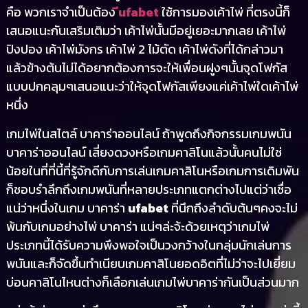
คือ พวกเราจำเป็นต้อง
ีufabet
ใช้การมองเค้าไพ่ ที่ตรงนี้ก็
เสนอแนะกันเสริมเติมว่า เค้าไพ่นั้นมีอยู่เยอะมากเลย เค้าไพ่
ปิงปอง เค้าไพ่มังกร เค้าไพ่ 2 ไม้ตัด เค้าไพ่ดังที่ได้กล่าวมา
แล้วข้างต้นไม่ได้อยากต้องการจะให้เพื่อนฝูงๆนั้นจุดโฟกัส
แบบปกคลุมๆเสนอแนะว่าให้จุดโฟกัสเพียงแค่เค้าไพ่ใดเค้าไพ่
หนึ่ง
เกมไพ่ในสไตล์ บาคาร่าออนไลน์ ถ้าพูดถึงกิจกรรมเกมพนัน
บาคาร่าออนไลน์ เสี่ยงดวงหรือเกมคาสิโนแล้วนั้นคนไม่ใช่
น้อยในที่ที่นี้ที่รู้จักดีกับการเล่นเกมคาสิโนหรือเกมการเดิมพัน
ก็ชอบรำลึกถึงเกมพนันที่หลายประเภทแตกต่างไปแต่ว่าเชื่อ
แน่ว่าหนึ่งในเกม บาคาร่า
ufabet
ที่นึกถึงลำดับต้นๆคงจะไม่
พ้นกับเกมอย่างไพ่ บาคาร่า แน่ๆล่ะจ้ะด้วยเหตุว่าเกมไพ่
ประเภทนี้ได้รับความพึงพอใจเป็นวงกว้างในกลุ่มนักเล่นการ
พนันและก็จัดขึ้นทำเนียบเกมคาสิโนยอดอิตที่ไม่ว่าจะไปเยี่ยม
บ่อนคาสิโนไหนต่างก็เลือกเล่นเกมไพ่บาคาร่ากันเป็นส่วนมาก