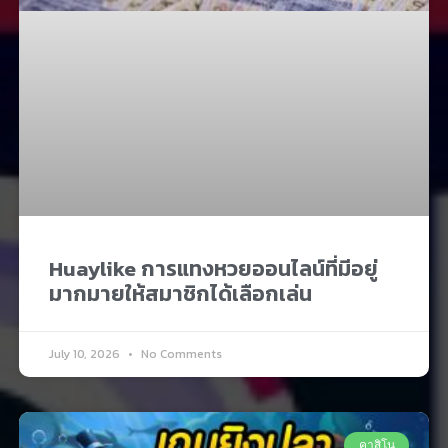
Huaylike การแทงหวยออนไลน์ที่มีอยู่
มากมายให้สมาชิกได้เลือกเล่น
July 10, 2026
No Comments
คาสิโน