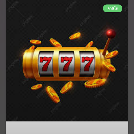
คาสิโน