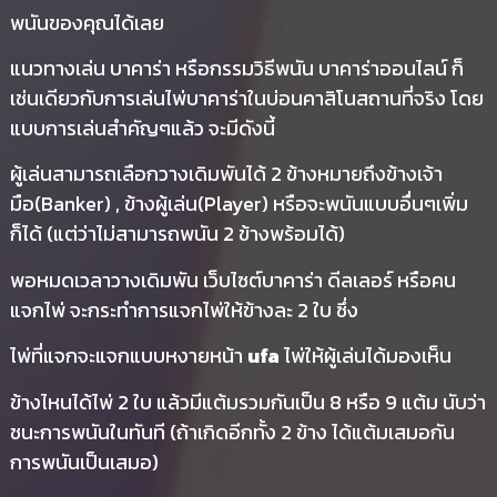
พนันของคุณได้เลย
แนวทางเล่น บาคาร่า หรือกรรมวิธีพนัน บาคาร่าออนไลน์ ก็
เช่นเดียวกับการเล่นไพ่บาคาร่าในบ่อนคาสิโนสถานที่จริง โดย
แบบการเล่นสำคัญๆแล้ว จะมีดังนี้
ผู้เล่นสามารถเลือกวางเดิมพันได้ 2 ข้างหมายถึงข้างเจ้า
มือ(Banker) , ข้างผู้เล่น(Player) หรือจะพนันแบบอื่นๆเพิ่ม
ก็ได้ (แต่ว่าไม่สามารถพนัน 2 ข้างพร้อมได้)
พอหมดเวลาวางเดิมพัน เว็บไซต์บาคาร่า ดีลเลอร์ หรือคน
แจกไพ่ จะกระทำการแจกไพ่ให้ข้างละ 2 ใบ ซึ่ง
ไพ่ที่แจกจะแจกแบบหงายหน้า
ufa
ไพ่ให้ผู้เล่นได้มองเห็น
ข้างไหนได้ไพ่ 2 ใบ แล้วมีแต้มรวมกันเป็น 8 หรือ 9 แต้ม นับว่า
ชนะการพนันในทันที (ถ้าเกิดอีกทั้ง 2 ข้าง ได้แต้มเสมอกัน
การพนันเป็นเสมอ)