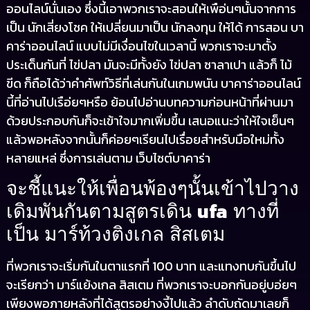
ออนไลน์นั่นเอง ซึ่งนี้เอาพวกเราจะสอนให้เพือ่นๆนั้นจากการ
เป็น นักเสี่ยงโชค ให้เปลี่ยนมาเป็น นักลงทุน ให้ได้ การสอน บา
คาร่าออนไลน์ แบบไม่มีเงื่อนไขในเวลานี้ พวกเราจะมาตั้ง
ประเด็นกันที่ ไข่ปลา มันจะมีทั้งยัง ไข่ปลา ซาลาเปา แล้วก็ ไม้
ขีด ก็ถือได้ว่าคำศัพท์วิธีที่เล่นกันในเกมพนัน บาคาร่าออนไลน์
นี้ที่อ่านไปเรือ่ยๆหรือ ย้อนไปอ่านบทความก่อนหน้าที่ผ่านมา
ด้วยประกอบกันก็จะเข้าใจมากเพิ่มขึ้น เสนอแนะว่าให้ใจเย็นๆ
แล้วพอหลังจากนั้นก็ค่อยๆเรียนไปเรื่อยสำหรับมือใหม่ทั้ง
หลายแหล่ ซึ่งการเล่นตาม เว็บไซต์บาคาร่า
จะชี้แนะให้เพื่อนพ้องๆนั้นเข้าไปวาง
ufa
เดิมพันกันตามสูตรเดิน
ทางที่
เป็น มาร์ท้วงติงเกล สิสเตม
ที่พวกเราจะเริ่มกันในตาแรกที่ 100 บาท และแทงทบกันขึ้นไป
จะเรียกว่า มาร์แย้งเกล สิสเตม ที่พวกเราจะบอกกันอยู่บอ่ยๆ
เพียงพอภายหลังที่ได้สูตรอย่างงี้ไปแล้ว ลำดับถัดมาเลยก็