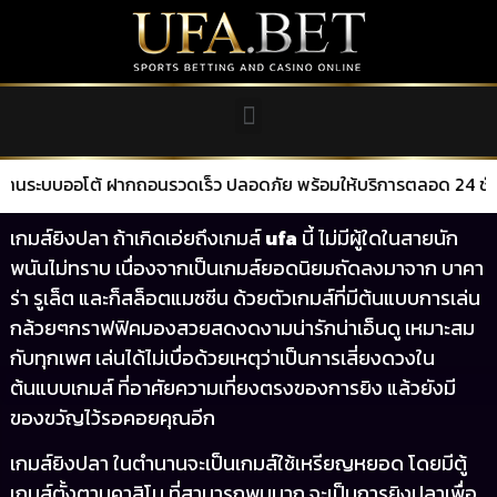
้ ฝากถอนรวดเร็ว ปลอดภัย พร้อมให้บริการตลอด 24 ชั่วโมง
เกมส์ยิงปลา ถ้าเกิดเอ่ยถึงเกมส์
ufa
นี้ ไม่มีผู้ใดในสายนัก
พนันไม่ทราบ เนื่องจากเป็นเกมส์ยอดนิยมถัดลงมาจาก บาคา
ร่า รูเล็ต และก็สล็อตแมชชีน ด้วยตัวเกมส์ที่มีต้นแบบการเล่น
กล้วยๆกราฟฟิคมองสวยสดงดงามน่ารักน่าเอ็นดู เหมาะสม
กับทุกเพศ เล่นได้ไม่เบื่อด้วยเหตุว่าเป็นการเสี่ยงดวงใน
ต้นแบบเกมส์ ที่อาศัยความเที่ยงตรงของการยิง แล้วยังมี
ของขวัญไว้รอคอยคุณอีก
เกมส์ยิงปลา ในตำนานจะเป็นเกมส์ใช้เหรียญหยอด โดยมีตู้
เกมส์ตั้งตามคาสิโน ที่สามารถพบมาก จะเป็นการยิงปลาเพื่อ