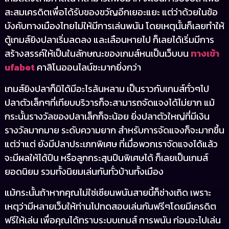
สะสมเครดิตเพื่อได้รับของขวัญอีกเยอะแยะ แต่ว่าด้วยในข้อ
บังคับทางเมืองไทยไม่ให้มีการเล่นพนัน โดยเหตุนั้นก็เลยทำให้
ตู้เกมส์ยิงปลาเริ่มลดลง และเลือนหายไป ก็เลยได้เริ่มมีการ
สร้างสรรค์ให้เป็นในลักษณะของเกมส์หนเป็นเว็บบน
ทางเข้า
ufabet
คาสิโนออนไลน์ซะมากยิ่งกว่า
เกมส์ยิงปลาก็มิได้มีอะไรล้นหลาม เป็นราวกับเกมส์ทั่วๆไป
ปลาตัวเล็กๆที่เทียบบริวารก็จะสามารถจัดแจงได้ไม่ยาก แม้
กระนั้นรางวัลของปลาเล็กก็จะน้อย ยิ่งปลาตัวใหญ่ที่มีเงิน
รางวัลมากมาย ระดับความยาก สำหรับการจัดแจงก็จะมากขึ้น
แต่ว่าแต่ ยังมีปลาประเภทพิเศษ ที่เมื่อพวกเราจัดแจงได้แล้ว
จะมีผลให้ได้ปืน หรือลูกกระสุนปืนพิเศษได้ ก็เลยเป็นเกมส์
ยอดนิยม รวมทั้งนิยมเล่นกันทั่วบ้านทั้งเมือง
แม้กระนั้นถ้าหากคุณไม่ใช่เซียนพนันสายนี้ก็ช่างเถิด เพราะ
เหตุว่ามีหลายเว็บให้ท่านไปทดสอบเล่นกันฟรีๆโดยมีเครดิต
ฟรีให้เล่น เพื่อคุณได้ทราบระบบเกมส์ การพนัน ก่อนจะไปเล่น