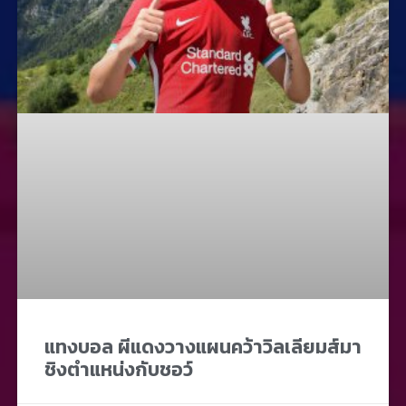
แทงบอล ผีแดงวางแผนคว้าวิลเลียมส์มา
ชิงตำแหน่งกับชอว์