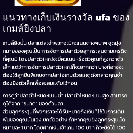
ufa
แนวทางเก็บเงินรางวัล
ของ
เกมส์ยิงปลา
เกมส์ยิงนั้น ปลาแต่ละจำพวกจะมีคะแนนต่างๆนาๆ จุดมุ่ง
หมายของคุณเป็น การจัดการปลาด้วยลูกกระสุนตามเครดิต
ที่คุณมี โดยปลาตัวใหญ่จะมีคะแนนหรือตัวคูณที่สูงกว่าตัว
เล็ก แต่ว่าการจัดการปลาตัวใหญ่ก็จะยากกว่า บางทีอาจจะ
ต้องใช้ลูกปืนพิเศษจากปลาไอเทมด้วยเหตุดังกล่าวคุณจำ
ต้องยิงตัวเล็กเพื่อสะสมแต้มไว้ก่อน
การดูว่าปลาตัวไหนคะแนนต่ำ ปลาตัวไหนคะแนนสูง สามารถ
ดูได้จาก “ขนาด” ของตัวปลา
ส่วนลูกกระสุนที่พวกเราจะได้รับหมายถึงเงินที่ใช้ในการเดิม
พันของคุณนั่นเอง ยกตัวอย่าง ถ้าหากคุณยิงลูกกระสุนนัด
หมายละ 1 บาท โดยฝากเงินเข้าเกม 100 บาท ก็จะยิงได้ 100