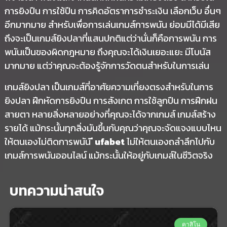
การยิงปืน การใช้ปืน การคิดอัตราการชำระเงิน เลือกเว็บ อื่นๆ
อีกมากมาย สำหรับเพื่อการเล่นเกมส์การพนัน ย่อมมีได้มีเสีย
ถึงจะเป็นเกมส์ยิงปลาที่แสนปกติแต่ว่านั่นก็คือการพนัน การ
พนันเป็นของผิดกฎหมาย ถึงคุณจะได้เงินเยอะแยะ มีโบนัส
มากมาย แต่ว่าคุณจะต้องรู้จักการวัดตนสำหรับในการเล่น
เกมส์ยิงปลา เป็นเกมส์ที่อาศัยความเที่ยงตรงสำหรับในการ
ยิงปลา ฝึกหัดการยิงปืน การสังเกต การใช้ลูกปืน การฝึกฝน
สายตา หลายสิ่งหลายอย่างที่คุณจะได้จากเกมส์ เกมส์สร้าง
รายได้ แม้กระนั้นทุกสิ่งมันขึ้นกับคุณว่าคุณจะจัดแจงแบบไหน
ให้ตนเองไม่ติดการพนัน
ี ufabet
ไม่ให้ตนเองถลำลึกไปกับ
เกมส์การพนันออนไลน์ แม้กระนั้นให้อยู่กับเกมส์ในชีวิตจริง
บทความน่าสนใจ
คาสิโน