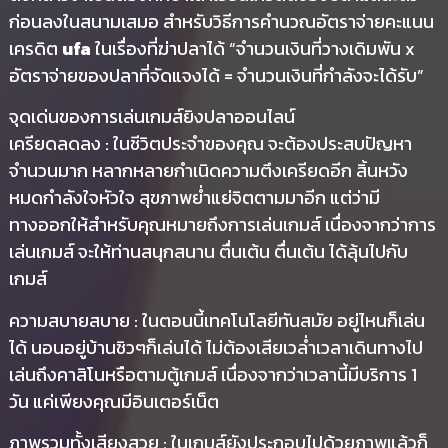
ก่อนลงในสนามเสมอ สำหรับวิธีการคำนวณอัตราจ่ายคะแนน
เครดิต
ufa
ในเรื่องที่ฆ่าปลาได้ “จำนวนเงินที่วางเดิมพัน x
อัตราจ่ายของปลาที่จัดแจงได้ = จำนวนเงินที่กำลังจะได้รับ”
จุดเด่นของการเล่นเกมส์ยิงปลาออนไลน์
เครียดลดลง : ในชีวิตประจำของคุณ จะต้องประสบปัญหา
จำนวนมาก หลากหลายกำเนิดความตึงเครียดอีก สิ้นหวัง
หมดกำลังใจหัวใจ สุขภาพย่ำแย่จิตตามมาอีก แต่ว่ามี
ทางออกให้สำหรับคุณหมายถึงการเล่นเกมส์ เนื่องจากว่าการ
เล่นเกมส์ จะให้ท่านสนุกสนาน ตื่นเต้น ตื่นเต้น ได้ลุ้นไปกับ
เกมส์
ความสบายสบาย : ในตอนนี้เทคโนโลยีทันสมัย อยู่ไหนก็เล่น
ได้ นอนอยู่บ้านชิวๆก็เล่นได้ ไม่ต้องเสียเวล่ำเวลาเดินทางไป
เล่นถึงคาสิโนหรือตามตู้เกมส์ เนื่องจากว่าเวลานี้มีบริการ 1
วัน แค่เพียงคุณมีอินเตอร์เน็ต
ภาพรวมทั้งเสียงสวย : ในเกมส์ยังประกอบไปด้วยภาพแล้วก็