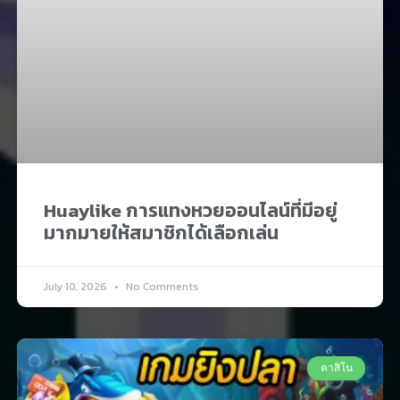
Huaylike การแทงหวยออนไลน์ที่มีอยู่
มากมายให้สมาชิกได้เลือกเล่น
July 10, 2026
No Comments
คาสิโน