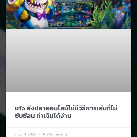
ufa ยิงปลาออนไลน์ไม่มีวิธีการเล่นที่ไม่
ซับซ้อน ทำเงินได้ง่าย
July 10, 2026
No Comments