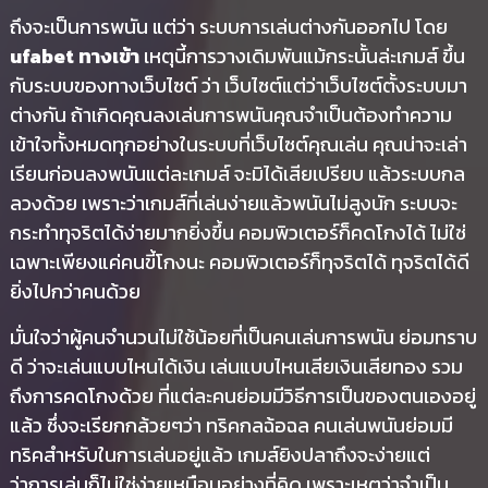
ถึงจะเป็นการพนัน แต่ว่า ระบบการเล่นต่างกันออกไป โดย
ufabet ทางเข้า
เหตุนี้การวางเดิมพันแม้กระนั้นล่ะเกมส์ ขึ้น
กับระบบของทางเว็บไซต์ ว่า เว็บไซต์แต่ว่าเว็บไซต์ตั้งระบบมา
ต่างกัน ถ้าเกิดคุณลงเล่นการพนันคุณจำเป็นต้องทำความ
เข้าใจทั้งหมดทุกอย่างในระบบที่เว็บไซต์คุณเล่น คุณน่าจะเล่า
เรียนก่อนลงพนันแต่ละเกมส์ จะมิได้เสียเปรียบ แล้วระบบกล
ลวงด้วย เพราะว่าเกมส์ที่เล่นง่ายแล้วพนันไม่สูงนัก ระบบจะ
กระทำทุจริตได้ง่ายมากยิ่งขึ้น คอมพิวเตอร์ก็คดโกงได้ ไม่ใช่
เฉพาะเพียงแค่คนขี้โกงนะ คอมพิวเตอร์ก็ทุจริตได้ ทุจริตได้ดี
ยิ่งไปกว่าคนด้วย
มั่นใจว่าผู้คนจำนวนไม่ใช้น้อยที่เป็นคนเล่นการพนัน ย่อมทราบ
ดี ว่าจะเล่นแบบไหนได้เงิน เล่นแบบไหนเสียเงินเสียทอง รวม
ถึงการคดโกงด้วย ที่แต่ละคนย่อมมีวิธีการเป็นของตนเองอยู่
แล้ว ซึ่งจะเรียกกล้วยๆว่า ทริคกลฉ้อฉล คนเล่นพนันย่อมมี
ทริคสำหรับในการเล่นอยู่แล้ว เกมส์ยิงปลาถึงจะง่ายแต่
ว่าการเล่นก็ไม่ใช่ง่ายเหมือนอย่างที่คิด เพราะเหตุว่าจำเป็น