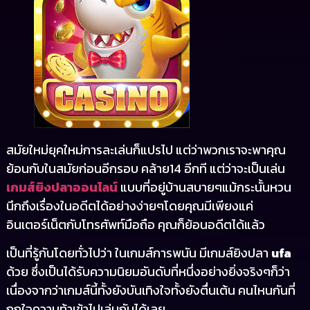
สมัยใหม่ยุคใหม่การละเล่นก็แปรไป แต่ว่าพวกเราจะพาคุณ
ย้อนกับในสมัยก่อนอีกรอบ คล้าย14 อีกที แต่ว่าจะเป็นเล่น
เกมส์ยิงปลาออนไลน์
แบบที่อยู่บ้านสบายๆแม้กระนั้นหวน
นึกถึงเรื่องในอดีตได้อย่างง่ายๆโดยคุณมีเพียงแค่
อินเตอร์เน็ตกับโทรศัพท์มือถือ คุณก็ย้อนอดีตได้แล้ว
เป็นที่รู้กันโดยทั่วไปว่า ในเกมส์การพนัน มีเกมส์ยิงปลา
ufa
ด้วย ซึ่งเป็นได้รับความนิยมอันดับที่หนึ่งอย่างยิ่งจริงๆก็ว่า
เนื่องจากว่าเกมส์นี้ทั้งยังบันเทิงใจทั้งยังตื่นเต้น คนไหนกันที่
ถูกใจความท้าเข้าไปเล่นกันได้เลย