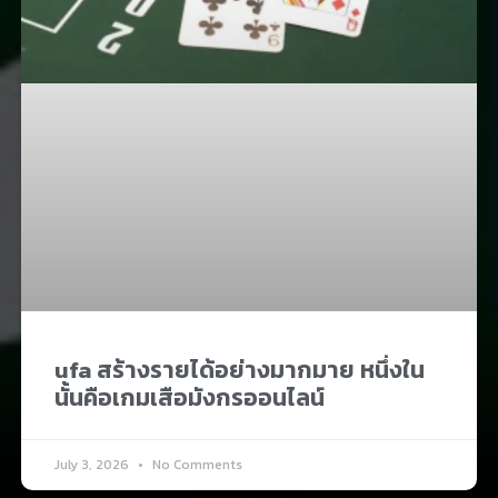
ufa สร้างรายได้อย่างมากมาย หนึ่งใน
นั้นคือเกมเสือมังกรออนไลน์
July 3, 2026
No Comments