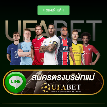
แสดงเพิ่มเติม