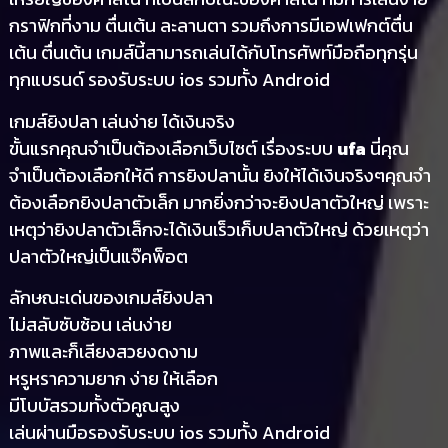
กราฟิกที่งาม ตื่นเต้น ละลานตา รวมถึงการมีเอฟเฟกต์ตื่น
เต้น ตื่นเต้น เกมส์นี้สามารถเล่นได้กับโทรศัพท์มือถือทุกรุ่น
ทุกแบรนด์ รองรับระบบ ios รวมทั้ง Android
เกมส์ยิงปลา เล่นง่าย ได้เงินจริง
ขั้นแรกคุณจำเป็นต้องเลือกเว็บไซต์ เรื่องระบบ
ufa
นี่คุณ
จำเป็นต้องเลือกให้ดี การยิงปลานั้น ยิงให้ได้เงินจริงๆคุณจำ
ต้องเลือกยิงปลาตัวเล็ก มากยิ่งกว่าจะยิงปลาตัวใหญ่ เพราะ
เหตุว่ายิงปลาตัวเล็กจะได้เงินเร็วเก็บปลาตัวใหญ่ ด้วยเหตุว่า
ปลาตัวใหญ่เป็นแจ๊คพ็อต
ลักษณะเด่นของเกมส์ยิงปลา
ไม่สลับซับซ้อน เล่นง่าย
ภาพและก็เสียงสวยงดงาม
หรูหราความยาก ง่าย ให้เลือก
มีโบบัสรวมทั้งตัวคูณสูง
เล่นผ่านมือรองรับระบบ ios รวมทั้ง Android