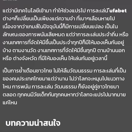
แต่ว่ามีเทคโนโลยีเข้ามา ทำให้ช่วงแปรไป การละเล่น
ีufabet
ต่างๆก็เปลี่ยนเป็นเพียงแต่ความจำ ที่เบาๆเลือนหายไป
เนื่องจากว่าเกมส์ในปัจจุบันนี้ก็มีการเปลี่ยนแปลง เป็นใน
ลักษณะของการพนันเสียหมด แต่ว่าการละเล่นประจำถิ่น หรือ
งานเทศการที่จัดให้มีขึ้นเป็นประจำทุกปีก็มีให้มองเห็นกันอยู่
บ้าง ตามงานวัด งานเทศการที่จัดให้มีขึ้นทุกปี ตามบ้านนอก
หรือ ต่างจังหวัด ที่มีให้มองเห็น ให้เล่นกันอยู่เวลานี้
เป็นการย้ำเตือนชาวไทย ไม่ให้ลืมวัฒนธรรม การละเล่นที่เป็น
ของคนประเทศไทยมาแต่ว่านาน ไม่ว่าโลกจะหมุนไปแนวทาง
ไหน การพนัน การละเล่น วัฒนธรรม ก็ยังอยู่คู่ชาวไทยมา
ตลอด ทุกคนมีวัยเด็กกันทุกคนหากว่าโลกจะแปรไปมากมาย
แค่ไหน
บทความน่าสนใจ