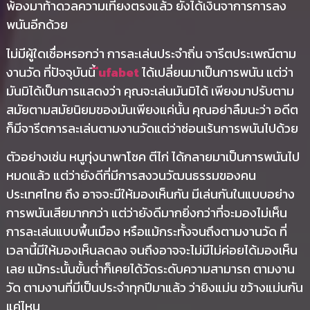
พ้องมาท้าดวลความเที่ยงตรงแล้ว ยังได้เงินจาการการลง
พนันอีกด้วย
ไม่มีผู้ใดเชื่อหรอกว่า การละเล่นประจำถิ่น จารีตประเพณีตาม
งานวัด ที่ปัจจุบันนี้
ีufabet
ได้เปลี่ยนมาเป็นการพนัน แต่ว่า
มันมิได้เป็นการแสดงว่า คุณจะเล่นมันมิได้ เพียงมาปรับตาม
สมัยตามสมัยนิยมของมันเพียงแค่นั้น คุณอย่าลืมนะว่า อดีต
ก็มีจารีตการละเล่นตามงานวัดแต่ว่าซ่อนเร้นการพนันไปด้วย
ตัวอย่างเช่น หนูทุ่งนาพาโชค ตีไก่ ได้กลายมาเป็นการพนันไป
หมดแล้ว แต่ว่ายังดีที่มีการสงวนวัฒนธรรมของคน
ประเทศไทย ถึง อาจจะมีให้มองเห็นกัน มีเล่นกันในแบบอย่าง
การพนันเสียมากกว่า แต่ว่ายังดีมากยิ่งกว่าที่จะมองไม่เห็น
การละเล่นแบบพื้นเมือง หรือแม้กระทั้งจนถึงตามงานวัด ที่
เวลานี้มีให้มองเห็นลดลง จนถึงอาจจะไม่มีไม่ค่อยได้มองเห็น
เลย แม้กระนั้นขั้นต่ำก็เคยได้วัดระดับความสามารถ ตามงาน
วัด ตามงานที่มีเป็นประจำทุกปีมาแล้ว ว่ายิงแม่น ขว้างแม่นกัน
แค่ไหน