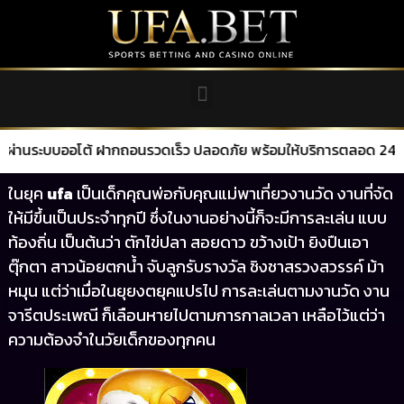
โต้ ฝากถอนรวดเร็ว ปลอดภัย พร้อมให้บริการตลอด 24 ชั่วโมง
ในยุค
ufa
เป็นเด็กคุณพ่อกับคุณแม่พาเที่ยวงานวัด งานที่จัด
ให้มีขึ้นเป็นประจำทุกปี ซึ่งในงานอย่างนี้ก็จะมีการละเล่น แบบ
ท้องถิ่น เป็นต้นว่า ตักไข่ปลา สอยดาว ขว้างเป้า ยิงปืนเอา
ตุ๊กตา สาวน้อยตกน้ำ จับลูกรับรางวัล ชิงชาสรวงสวรรค์ ม้า
หมุน แต่ว่าเมื่อในยุยงตยุคแปรไป การละเล่นตามงานวัด งาน
จารีตประเพณี ก็เลือนหายไปตามการกาลเวลา เหลือไว้แต่ว่า
ความต้องจำในวัยเด็กของทุกคน