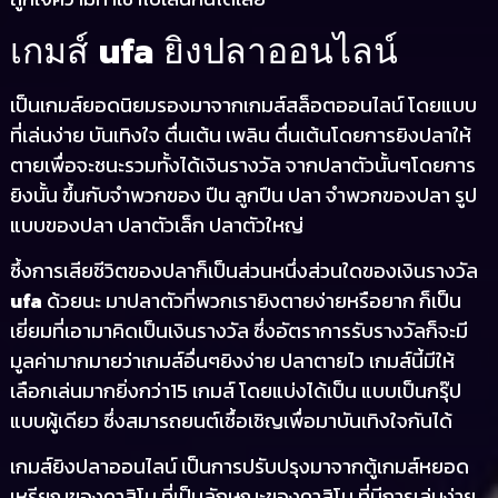
ufa
เกมส์
ยิงปลาออนไลน์
เป็นเกมส์ยอดนิยมรองมาจากเกมส์สล็อตออนไลน์ โดยแบบ
ที่เล่นง่าย บันเทิงใจ ตื่นเต้น เพลิน ตื่นเต้นโดยการยิงปลาให้
ตายเพื่อจะชนะรวมทั้งได้เงินรางวัล จากปลาตัวนั้นๆโดยการ
ยิงนั้น ขึ้นกับจำพวกของ ปืน ลูกปืน ปลา จำพวกของปลา รูป
แบบของปลา ปลาตัวเล็ก ปลาตัวใหญ่
ซึ้งการเสียชีวิตของปลาก็เป็นส่วนหนึ่งส่วนใดของเงินรางวัล
ufa
ด้วยนะ มาปลาตัวที่พวกเรายิงตายง่ายหรือยาก ก็เป็น
เยี่ยมที่เอามาคิดเป็นเงินรางวัล ซึ่งอัตราการรับรางวัลก็จะมี
มูลค่ามากมายว่าเกมส์อื่นๆยิงง่าย ปลาตายไว เกมส์นี้มีให้
เลือกเล่นมากยิ่งกว่า15 เกมส์ โดยแบ่งได้เป็น แบบเป็นกรุ๊ป
แบบผู้เดียว ซึ่งสมารถยนต์เชื้อเชิญเพื่อมาบันเทิงใจกันได้
เกมส์ยิงปลาออนไลน์ เป็นการปรับปรุงมาจากตู้เกมส์หยอด
เหรียญของคาสิโน ที่เป็นลักษณะของคาสิโน ที่มีการเล่นง่าย