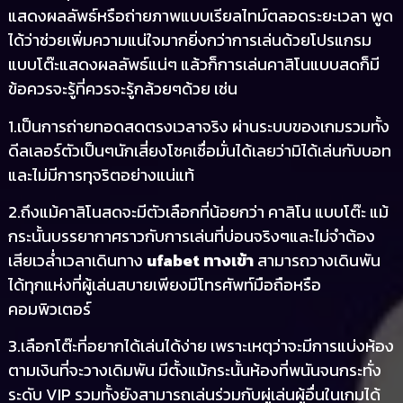
แสดงผลลัพธ์หรือถ่ายภาพแบบเรียลไทม์ตลอดระยะเวลา พูด
ได้ว่าช่วยเพิ่มความแน่ใจมากยิ่งกว่าการเล่นด้วยโปรแกรม
แบบโต๊ะแสดงผลลัพธ์แน่ๆ แล้วก็การเล่นคาสิโนแบบสดก็มี
ข้อควรจะรู้ที่ควรจะรู้กล้วยๆด้วย เช่น
1.เป็นการถ่ายทอดสดตรงเวลาจริง ผ่านระบบของเกมรวมทั้ง
ดีลเลอร์ตัวเป็นๆนักเสี่ยงโชคเชื่อมั่นได้เลยว่ามิได้เล่นกับบอท
และไม่มีการทุจริตอย่างแน่แท้
2.ถึงแม้คาสิโนสดจะมีตัวเลือกที่น้อยกว่า คาสิโน แบบโต๊ะ แม้
กระนั้นบรรยากาศราวกับการเล่นที่บ่อนจริงๆและไม่จำต้อง
เสียเวล่ำเวลาเดินทาง
ufabet ทางเข้า
สามารถวางเดินพัน
ได้ทุกแห่งที่ผู้เล่นสบายเพียงมีโทรศัพท์มือถือหรือ
คอมพิวเตอร์
3.เลือกโต๊ะที่อยากได้เล่นได้ง่าย เพราะเหตุว่าจะมีการแบ่งห้อง
ตามเงินที่จะวางเดิมพัน มีตั้งแม้กระนั้นห้องที่พนันจนกระทั่ง
ระดับ VIP รวมทั้งยังสามารถเล่นร่วมกับผู่เล่นผู้อื่นในเกมได้