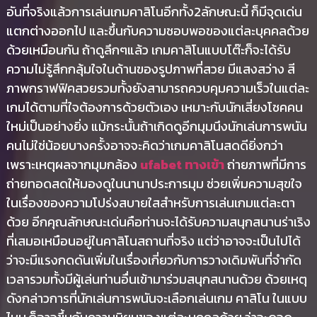
อันที่จริงแล้วการเล่นเกมคาสิโนอีกทั้ง2ลักษณะนี้ ก็มีจุดเด่น
แตกต่างออกไป และขึ้นกับความชอบพอของแต่ละบุคคลด้วย
ด้วยเหมือนกัน ถ้าดูลึกๆแล้ว เกมคาสิโนแบบโต๊ะก็จะได้รับ
ความไม่รู้สึกกลุ้มใจในด้านของรูปภาพที่สวย มีแสงสว่าง สี
ภาพกราฟฟิคสวยรวมทั้งยังสามารถควบคุมความเร็วในแต่ละ
เกมได้ตามที่ใจต้องการด้วยตัวเอง เหมาะกับนักเสี่ยงโชคคน
ใหม่เป็นอย่างยิ่ง แม้กระนั้นถ้าเกิดดูอีกมุมนึงนักเล่นการพนัน
คนไม่ใช่น้อยบางครั้งอาจจะคิดว่าเกมคาสิโนสดดียิ่งกว่า
เพราะเหตุผลจากมุมกล้อง
ufabet ทางเข้า
ถ่ายภาพที่มีการ
ถ่ายทอดสดให้มองดูในนานาประการมุม ช่วยเพิ่มความสุขใจ
ในเรื่องของความโปร่งสบายใสสำหรับการเล่นเกมแต่ละตา
ด้วย อีกคุณลักษณะเด่นคือท่านจะได้รับความสนุกสนานร่าเริง
ที่เสมอเหมือนอยู่ในคาสิโนสถานที่จริง แต่ว่าอาจจะเป็นไปได้
ว่าจะมีแรงกดดันเพิ่มในเรื่องเกี่ยวกับการวางเดิมพันที่จำกัด
เวลารวมทั้งมีผู้เล่นท่านอื่นเข้ามาร่วมสนุกสนานด้วย ด้วยเหตุ
ดังกล่าวการที่นักเล่นการพนันจะเลือกเล่นเกม คาสิโน ในแบบ