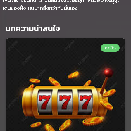
ไหน ก็อาจขึ้นกับความนิยมของแต่ละบุคคลด้วย ว่าจะดูจุด
เด่นของฝั่งไหนมากยิ่งกว่ากันนั่นเอง
บทความน่าสนใจ
คาสิโน