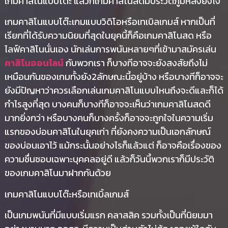
เกมคาสิโนแบบโต๊ะ แล้วก็เกมคาสิโนสดมีประวัติภูมิหลังยังไง
เกมคาสิโนแบบโต๊ะเกมแบบวิดิโอหรือเทเบิลเกมส์ หากเป็นที่
เรียกที่ได้รับความนิยมที่สุดในยุคนี้ก็คือเกมคาสิโนสด หรือ
ไลฟ์คาสิโนนั่นเอง นักเล่นการพนันหลายๆที่เข้ามาสมัครเล่น
คาสิโนออนไลน์
กับพวกเรา ก็บางทีอาจจะยังสงสัยถึงไม่
เหมือนกันของเกมทั้งยัง2ลักษณะนี้อยู่บ้าง หรือบางทีก็อาจจะ
ยังมีปัญหาว่าควรเลือกเล่นเกมคาสิโนแบบไหนถึงจะดีและก็ได้
กำไรสูงที่สุด บางคนก็บางทีก็อาจจะเห็นว่าเกมคาสิโนสดดี
มากยิ่งกว่า หรือบางคนก็บางครั้งก็อาจจะถูกใจในความเริ่ม
แรกของบ่อนคาสิโนในยุคเก่า ที่ยังคงความเป็นเอกลักษณ์
ของบ่อนเอาไว้ แม้กระนั้นอย่างไรก็แล้วแต่ ก็อาจคือเรื่องของ
ความชื่นชอบเฉพาะบุคคลอยู่ดี แล้วก็วันนี้พวกเราก็มีประวัติ
ของเกมคาสิโนมาฝากกันด้วย
เกมคาสิโนแบบโต๊ะหรือเทเบิ้ลเกมส์
เป็นเกมพนันที่มีแบบเริ่มแรก คลาสสิค รวมทั้งเป็นที่นิยมมา