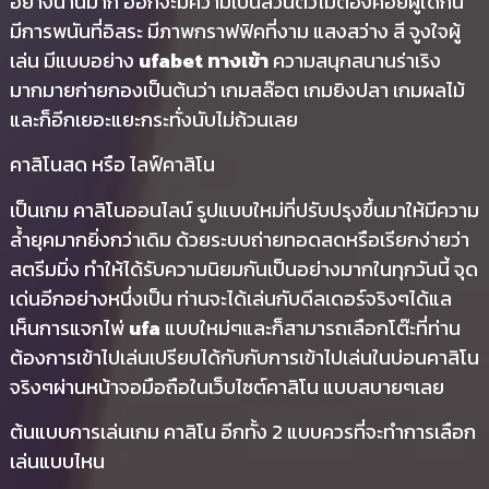
อย่างนานมาก ออกจะมีความเป็นส่วนตัวไม่ต้องคอยผู้ใดกัน
มีการพนันที่อิสระ มีภาพกราฟฟิคที่งาม แสงสว่าง สี จูงใจผู้
เล่น มีแบบอย่าง
ufabet ทางเข้า
ความสนุกสนานร่าเริง
มากมายก่ายกองเป็นต้นว่า เกมสล๊อต เกมยิงปลา เกมผลไม้
และก็อีกเยอะแยะกระทั่งนับไม่ถ้วนเลย
คาสิโนสด หรือ ไลฟ์คาสิโน
เป็นเกม คาสิโนออนไลน์ รูปแบบใหม่ที่ปรับปรุงขึ้นมาให้มีความ
ล้ำยุคมากยิ่งกว่าเดิม ด้วยระบบถ่ายทอดสดหรือเรียกง่ายว่า
สตรีมมิ่ง ทำให้ได้รับความนิยมกันเป็นอย่างมากในทุกวันนี้ จุด
เด่นอีกอย่างหนึ่งเป็น ท่านจะได้เล่นกับดีลเดอร์จริงๆได้แล
เห็นการแจกไพ่
ufa
แบบใหม่ๆและก็สามารถเลือกโต๊ะที่ท่าน
ต้องการเข้าไปเล่นเปรียบได้กับกับการเข้าไปเล่นในบ่อนคาสิโน
จริงๆผ่านหน้าจอมือถือในเว็บไซต์คาสิโน แบบสบายๆเลย
ต้นแบบการเล่นเกม คาสิโน อีกทั้ง 2 แบบควรที่จะทำการเลือก
เล่นแบบไหน