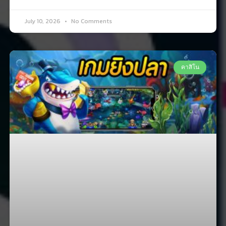
July 10, 2026
No Comments
คาสิโน