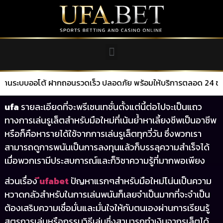
ต้ ฝากถอนรวดเร็ว ปลอดภัย พร้อมให้บริการตลอด 24 ชั่วโมง
ufa
รายละเอียดที่จะพรีเซนเทชั่นตั้งแต่นี้ต่อไปจะเป็นแถว
ทางการเล่นรูเล็ตสำหรับมือใหม่ที่เน้นย้ำหาเลี้ยงชีพเป็นอาชีพ
หรือก็คือหารายได้ใช้จากการเล่นรูเล็ตทุกวี่วัน ซึ่งพวกเรา
สามารถดูการพนันเป็นการลงทุนแล้วก็บรรลุความสำเร็จได้
เมื่อพวกเรามีประสบการณ์และก็วิชาความรู้ที่มากพอเพียง
ส่วนเรื่อง
ีufabet
ปัญหาแรกๆสำหรับมือใหม่โน่นเป็นความ
หวาดกลัวสำหรับในการเล่นพนันก็เลยจำเป็นมากที่จะจำเป็น
ต้องเสริมความเชื่อมั่นและมั่นใจให้กับตนเองผ่านการเรียนรู้
สูตรการเล่นหรือกรรมวิธีเล่นซึ่งสามารถทำเงินจากรูเล็ตได้