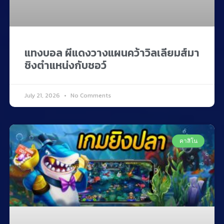
แทงบอล ผีแดงวางแผนคว้าวิลเลียมส์มา
ชิงตำแหน่งกับชอว์
July 21, 2026
No Comments
คาสิโน