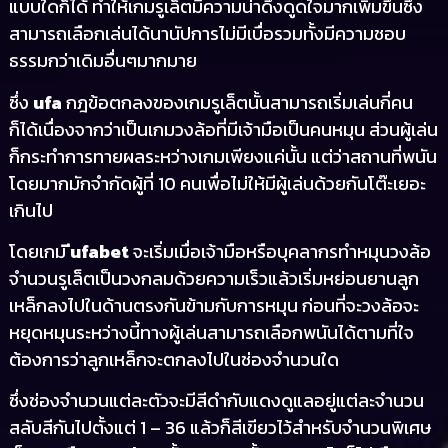
แบบใดก็ได้ ทำให้เกมรูเล็ตมีความน่าดึงดูดใจมากเพิ่มขึ้นซึ่ง
สามารถเลือกเล่นได้นานัปการไม่มีเบื่อรวมทั้งมีความชอบ
ธรรมกว่าเดิมอื่นๆมากมาย
ซึ่ง
ufa
กฎข้อตกลงของเกมรูเล็ตนั้นสามารถเริ่มเล่นกี่คน
ก็ได้เนื่องจากว่าเป็นเกมวงล้อที่มีเจ้ามือเป็นคนหมุน ส่วนผู้เล่น
ก็กระทำการทายผลระหว่างเกมเพียงแค่นั้น แต่ว่าสถานที่พนัน
โดยมากมักจำกัดผู้ที่ 10 คนเพื่อไม่ให้มีผู้เล่นด้วยกันโต๊ะเยอะ
เกินไป
โดยเกม
ีufabet
จะเริ่มเมื่อเจ้ามือหรือบุคลากรทำหมุนวงล้อ
จำนวนรูเล็ตเป็นวงกลมด้วยความเร็วแล้วเริ่มหย่อนยานลูก
เหล็กลงไปในด้านตรงกันข้ามกับการหมุน ก่อนที่จะวงล้อจะ
หยุดหมุนระหว่างนี้ทางผู้เล่นสามารถเลือกพนันได้ตามที่ใจ
ต้องการว่าลูกเหล็กจะตกลงไปในช่องจำนวนใด
ซึ่งช่องจำนวนแต่ละตัวจะมีสีดำกับแดงดูแลอยู่แต่ละจำนวน
สลับสีกันไปตั้งแต่ 1 – 36 แล้วก็สีเขียวไว้สำหรับจำนวนพิเศษ