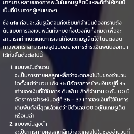
มากมายหลายของการพนันในเกมรูเล็ตนี่แหละที่ทำให้เกมนี้
เป็นที่นิยมจากผู้เล่นเยอะๆ
ซึ่ง
ufa
ก่อนจะเล่นรูเล็ตจนถึงเซียนก็จำเป็นต้องทราบถึง
ต้นแบบการลงเงินพนันทั้งหมดทั้งปวงกันทั้งหมด เพื่อจะ
สามารถกำหนดแผนการเล่นให้ชนะเกมรูเล็ตได้โดยตลอด
ทางพวกเราสามารถสรุปแบบอย่างการชำระเงินพนันออกมา
ได้ทั้งสิ้นดังต่อไปนี้
แบบพนันจำนวน
จะเป็นการทายผลลูกเหล็กว่าจะตกลงไปในช่องจำนวน
ใดตั้งแต่จำนวน 1 ถึง 36 มีอัตราการชำระเงินอยู่ที่ 35
เท่าของเงินที่ใช้ในการเดิมพัน แล้วก็จำนวน 0 กับ 00 มี
อัตราการชำระเงินอยู่ที่ 36 – 37 เท่าของเงินที่ใช้ในการ
เดิมพันดังนี้สุดแล้วแต่ว่ามีตัวเลข 00 อยู่ในเกมรูเล็ต
หรือเปล่า
แบบพนันสูงต่ำ
จะเป็นการทายผลลูกเหล็กว่าจะตกลงไปในช่องจำนวนที่