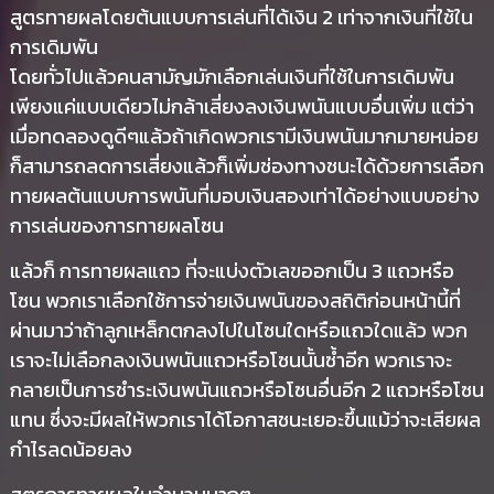
สูตรทายผลโดยต้นแบบการเล่นที่ได้เงิน 2 เท่าจากเงินที่ใช้ใน
การเดิมพัน
โดยทั่วไปแล้วคนสามัญมักเลือกเล่นเงินที่ใช้ในการเดิมพัน
เพียงแค่แบบเดียวไม่กล้าเสี่ยงลงเงินพนันแบบอื่นเพิ่ม แต่ว่า
เมื่อทดลองดูดีๆแล้วถ้าเกิดพวกเรามีเงินพนันมากมายหน่อย
ก็สามารถลดการเสี่ยงแล้วก็เพิ่มช่องทางชนะได้ด้วยการเลือก
ทายผลต้นแบบการพนันที่มอบเงินสองเท่าได้อย่างแบบอย่าง
การเล่นของการทายผลโซน
แล้วก็ การทายผลแถว ที่จะแบ่งตัวเลขออกเป็น 3 แถวหรือ
โซน พวกเราเลือกใช้การจ่ายเงินพนันของสถิติก่อนหน้านี้ที่
ผ่านมาว่าถ้าลูกเหล็กตกลงไปในโซนใดหรือแถวใดแล้ว พวก
เราจะไม่เลือกลงเงินพนันแถวหรือโซนนั้นซ้ำอีก พวกเราจะ
กลายเป็นการชำระเงินพนันแถวหรือโซนอื่นอีก 2 แถวหรือโซน
แทน ซึ่งจะมีผลให้พวกเราได้โอกาสชนะเยอะขึ้นแม้ว่าจะเสียผล
กำไรลดน้อยลง