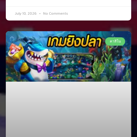
July 10, 2026
No Comments
คาสิโน