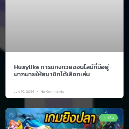
Huaylike การแทงหวยออนไลน์ที่มีอยู่
มากมายให้สมาชิกได้เลือกเล่น
July 10, 2026
No Comments
คาสิโน