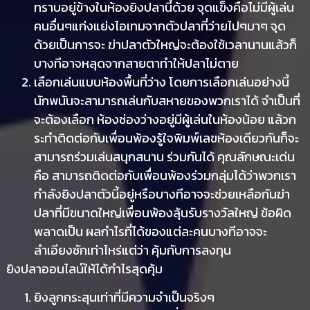
ทราบอยู่ข้างในห้องยิงปลานี้ด้วย จุดแข็งคือไม่มีผู้เล่น
คนอื่นๆแก่งแย่งไอเทมจากตัวปลาที่ว่ายไปๆมาๆ จุด
ด้วยเป็นการจะ ฆ่าปลาตัวใหญ่จะต้องใช้เวลานานแล้วก็
บางทีอาจหลุดจากสายตาทำให้ปลาไม่ตาย
เลือกเล่นแบบห้องพื้นที่ว่าง โดยการเลือกเล่นอย่างนี้
นักพนันจะสามารถเล่นกับสหายของพวกเราได้ จำเป็นที่
จะต้องเลือก ห้องช่องว่างอยู่มีผู้เล่นในห้องน้อย แล้วก
ระทำติดต่อกับเพื่อนพ้องรู้ใจพิมพ์เลขห้องเดียวกันก็จะ
สามารถร่วมเล่นสนุกสนาน ร่วมกันได้ คุณลักษณะเด่น
คือ สามารถติดต่อกับเพื่อนพ้องร่วมกลุ่มได้ว่าพวกเรา
กำลังยิงปลาตัวนี้อยู่หรือบางทีอาจจะช่วยเหลือกันฆ่า
ปลาที่มีขนาดใหญ่เพื่อนพ้องลุ้นรับรางวัลใหญ่ ข้อผิด
พลาดเป็น ผลกำไรที่ได้ของแต่ละคนบางทีอาจจะ
ลำเอียงซักเท่าไหร่แต่ว่า คุ้มกับการลงทุน
ยิงปลาออนไลน์ให้ได้กำไรสุดคุ้ม
ยิงลูกกระสุนเท่าที่มีความจำเป็นจริงๆ