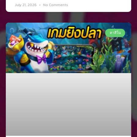
July 21, 2026
No Comments
คาสิโน