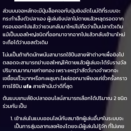
ส่วนบนจอหลักจะมีปุ่มล็อคจอกับปุ่มยิงอัตโนมัติที่ระบบจะ
กระทำเล็งตัวปลาเอง ผู้เล่นยิงปลาไม่ตายแล้วหลุดรอดจาก
กรอบออกไปแล้วว่ายวนกลับมาใหม่ไม่ถือว่าเป็นปลาตัวเดิม
แม้เป็นบอสใหญ่ชนิดที่ออกมาจากฉากไปแล้วกลับเข้ามาใหม่
จะถือได้ว่าบอสตัวเดิม
โน่นเป็นถ้าเกิดนักพนันสามารถใช้ปืนสายฟ้าต่างๆเพื่อยิงไป
ตลอดจะสามารถฆ่าบอสใหญ่ให้ตายแล้วผู้เล่นจะได้รับรางวัล
ปริมาณมากมายก่ายกอง เพราะเหตุว่าสัตว์บางจำพวกจะ
เขยื้อนเร็วมากหรือกะผลุบกะโผล่ออกมาเพียงแค่ชั่วครั้งคราว
การใช้ปืน
ufa
สายฟ้านับว่าดีที่สุด
ต้นแบบเกมส์ยิงปลาออนไลน์สามารถเลือกได้ปริมาณ 2 ชนิด
ร่วมกัน เป็น
เข้าเล่นในแบบออนไลน์กับสมาชิกผู้เล่นอื่นๆในระบบจะ
เป็นการสุ่มฉลากเลขห้องโดยจะมีผู้เล่นไม่รู้จัก ที่ไม่เคย