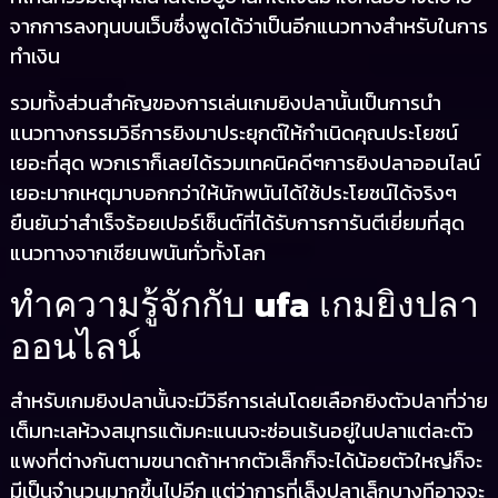
จากการลงทุนบนเว็บซึ่งพูดได้ว่าเป็นอีกแนวทางสำหรับในการ
ทำเงิน
รวมทั้งส่วนสำคัญของการเล่นเกมยิงปลานั้นเป็นการนำ
แนวทางกรรมวิธีการยิงมาประยุกต์ให้กำเนิดคุณประโยชน์
เยอะที่สุด พวกเราก็เลยได้รวมเทคนิคดีๆการยิงปลาออนไลน์
เยอะมากเหตุมาบอกกว่าให้นักพนันได้ใช้ประโยชน์ได้จริงๆ
ยืนยันว่าสำเร็จร้อยเปอร์เซ็นต์ที่ได้รับการการันตีเยี่ยมที่สุด
แนวทางจากเซียนพนันทั่วทั้งโลก
ufa
ทำความรู้จักกับ
เกมยิงปลา
ออนไลน์
สำหรับเกมยิงปลานั้นจะมีวิธีการเล่นโดยเลือกยิงตัวปลาที่ว่าย
เต็มทะเลห้วงสมุทรแต้มคะแนนจะซ่อนเร้นอยู่ในปลาแต่ละตัว
แพงที่ต่างกันตามขนาดถ้าหากตัวเล็กก็จะได้น้อยตัวใหญ่ก็จะ
มีเป็นจำนวนมากขึ้นไปอีก แต่ว่าการที่เล็งปลาเล็กบางทีอาจจะ