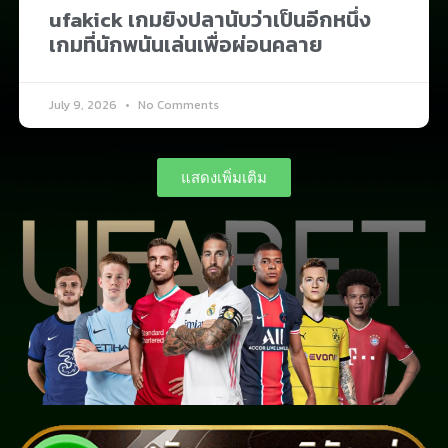
ufakick เกมยิงปลานับว่าเป็นอีกหนึ่ง
เกมที่นักพนันเล่นเพื่อผ่อนคลาย​
July 9, 2026
No Comments
แสดงเพิ่มเติม