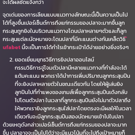
จะได้ผลชัดแจ้งกว่า
จุดเด่นของการเลียนแบบแนวทางลักษณะนี้เป็นความเป็นไป
ได้ที่สูงขึ้นเปอร์เซ็นต์การถึงแก่กรรมของปลาจะมากขึ้นลูก
กระสุนถูกยิงในบริเวณแนวทางโดนปลาหลายๆตัวและก็ลูก
กระสุนแต่ละนัดหมายจะโดนปลาที่มีคะแนนต่างกันเคล็ดวิธี
ufabet
นี้จะเป็นการได้กำไรเข้ากระเป๋าได้ง่ายอย่างยิ่งจริงๆ
ยอดเยี่ยมยุทธวิธีการยิงปลาออนไลน์
กรรมวิธีการจู่โจมตัวปลามีหลายแนวทางที่กำลังจะได้
แต้มคะแนน พวกเราได้นำการเพิ่มปริมาณลูกกระสุนปืน
ที่จะยิงปลาหลายตัวในขณะเดียวกัน โดยให้ผู้เล่นยิง
ลูกปืนไปที่กำแพงของเกมส์เพื่อลูกกระสุนปืนเด้งกลับ
ไปโดนตัวปลา ในเวลาที่ลูกกระสุนปืนยังไม่มาตัวปลาถึง
ให้พวกเรายิงลูกกระสุนใส่ปลาโดยตรงจะมีผลให้ในเวลา
เดียวกันจะมีลูกกระสุนปืนสองนัดหมายเข้าไปในปลา
ด้วยเหตุดังกล่าวเปอร์เซ็นต์การถึงแก่กรรมของปลาจะมาก
ขึ้น ปลาอาจจะเป็นไปได้ว่าจะมีแนวโน้มที่จะไปถึงเป้าหมายก็