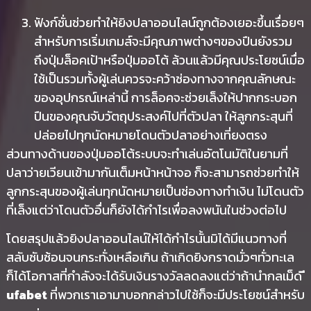
ฟังก์ชั่นช่วยทำให้ยิงปลาออนไลน์ถูกต้องเยอะขึ้นเรื่อยๆ
สำหรับการเริ่มเกมส์จะมีคุณภาพต่างๆของปืนยังรวม
ถึงปุ่มล็อคเป้าหรือปุ่มออโต้ ล้วนแล้วมีคุณประโยชน์เมื่อ
ใช้เป็นรวมทั้งผู้เล่นควรจะคว้าช่องทางจากคุณลักษณะ
ของอุปกรณ์เหล่านี้ การล็อคจะช่วยเล็งให้ปากกระบอก
ปืนของคุณจับวัตถุประสงค์ไปที่ตัวปลา ให้ลูกกระสุนที่
ปล่อยไปทุกนัดหมายโดนตัวปลาอย่างเที่ยงตรง
ส่วนทางด้านของปุ่มออโต้ระบบจะทำเล่นอัตโนมัติในยามที่
ปลาว่ายเวียนเข้ามากันเต็มหน้าหน้าจอ ก็จะสามารถช่วยทำให้
ลูกกระสุนของผู้เล่นทุกนัดหมายเป็นช่องทางทำเงิน ไม่โดนตัว
ที่เล็งแต่ว่าโดนตัวอื่นก็ยังได้กำไรเพื่อลงพนันในช่วงต่อไป
โดยสรุปแล้วยิงปลาออนไลน์ให้ได้กำไรนั้นมิได้มีแนวทางที่
สลับซับซ้อนจนกระทั่งเหลือเกิน ถ้าเกิดยิงกราดมั่วๆทั่วทะเล
ก็ได้โอกาสที่กำลังจะได้รับเงินรางวัลลดลงแต่ว่าถ้านำกลเม็ด
ufabet
ที่พวกเราเอามาบอกกล่าวไปใช้ก็จะมีประโยชน์สำหรับ