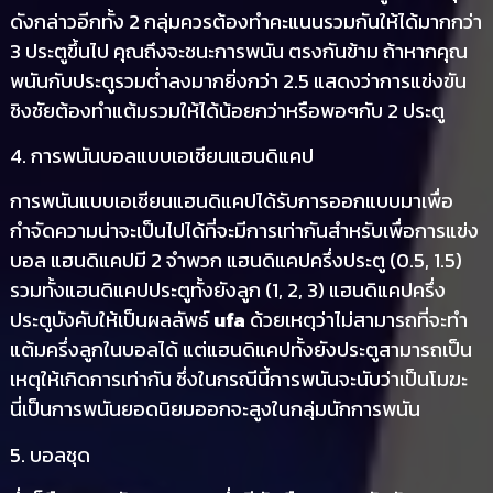
ดังกล่าวอีกทั้ง 2 กลุ่มควรต้องทำคะแนนรวมกันให้ได้มากกว่า
3 ประตูขึ้นไป คุณถึงจะชนะการพนัน ตรงกันข้าม ถ้าหากคุณ
พนันกับประตูรวมต่ำลงมากยิ่งกว่า 2.5 แสดงว่าการแข่งขัน
ชิงชัยต้องทำแต้มรวมให้ได้น้อยกว่าหรือพอๆกับ 2 ประตู
4. การพนันบอลแบบเอเชียนแฮนดิแคป
การพนันแบบเอเชียนแฮนดิแคปได้รับการออกแบบมาเพื่อ
กำจัดความน่าจะเป็นไปได้ที่จะมีการเท่ากันสำหรับเพื่อการแข่ง
บอล แฮนดิแคปมี 2 จำพวก แฮนดิแคปครึ่งประตู (0.5, 1.5)
รวมทั้งแฮนดิแคปประตูทั้งยังลูก (1, 2, 3) แฮนดิแคปครึ่ง
ประตูบังคับให้เป็นผลลัพธ์
ufa
ด้วยเหตุว่าไม่สามารถที่จะทำ
แต้มครึ่งลูกในบอลได้ แต่แฮนดิแคปทั้งยังประตูสามารถเป็น
เหตุให้เกิดการเท่ากัน ซึ่งในกรณีนี้การพนันจะนับว่าเป็นโมฆะ
นี่เป็นการพนันยอดนิยมออกจะสูงในกลุ่มนักการพนัน
5. บอลชุด