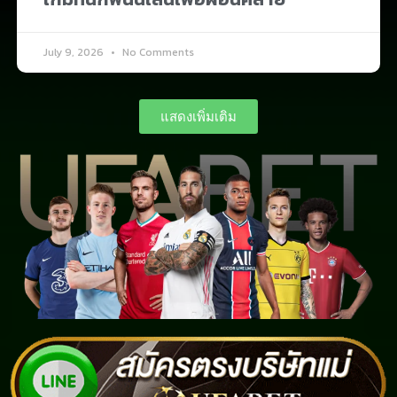
July 9, 2026
No Comments
แสดงเพิ่มเติม