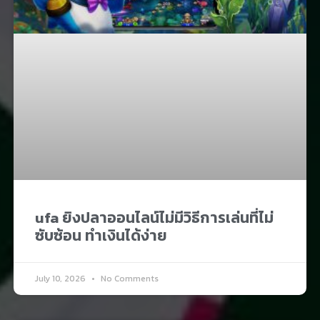
ufa ยิงปลาออนไลน์ไม่มีวิธีการเล่นที่ไม่
ซับซ้อน ทำเงินได้ง่าย
July 10, 2026
No Comments