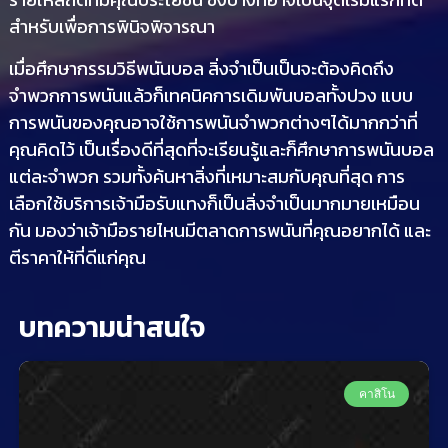
สำหรับเพื่อการพินิจพิจารณา
เมื่อศึกษากรรมวิธีพนันบอล สิ่งจำเป็นเป็นจะต้องคิดถึง
จำพวกการพนันแล้วก็เทคนิคการเดิมพันบอลทั้งปวง แบบ
การพนันของคุณอาจใช้การพนันจำพวกต่างๆได้มากกว่าที่
คุณคิดไว้ เป็นเรื่องดีที่สุดที่จะเรียนรู้และก็ศึกษาการพนันบอล
แต่ละจำพวก รวมทั้งค้นหาสิ่งที่เหมาะสมกับคุณที่สุด การ
เลือกใช้บริการเจ้ามือรับแทงก็เป็นสิ่งจำเป็นมากมายเหมือน
กัน มองว่าเจ้ามือรายไหนมีตลาดการพนันที่คุณอยากได้ และ
ตีราคาให้ที่ดีแก่คุณ
บทความน่าสนใจ
คาสิโน