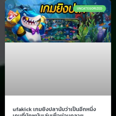
UNCATEGORIZED
ufakick เกมยิงปลานับว่าเป็นอีกหนึ่ง
เกมที่นักพนันเล่นเพื่อผ่อนคลาย​