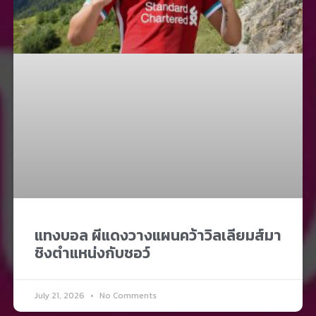
แทงบอล ผีแดงวางแผนคว้าวิลเลียมส์มา
ชิงตำแหน่งกับชอว์
July 21, 2026
No Comments