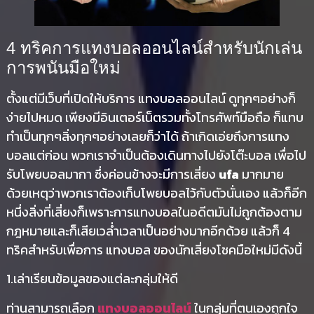
4 ทริคการแทงบอลออนไลน์สำหรับนักเล่น
การพนันมือใหม่
ตั้งแต่มีเว็บที่เปิดให้บริการ แทงบอลออนไลน์ ดูทุกๆอย่างก็
ง่ายไปหมด เพียงมีอินเตอร์เน็ตรวมทั้งโทรศัพท์มือถือ ก็แทบ
ทำเป็นทุกๆสิ่งทุกๆอย่างเลยก็ว่าได้ ถ้าเกิดเอ่ยถึงการแทง
บอลแต่ก่อน พวกเราจำเป็นต้องเดินทางไปยังโต๊ะบอล เพื่อไป
รับโพยบอลมากา ซึ่งค่อนข้างจะมีการเสี่ยง
ufa
มากมาย
ด้วยเหตุว่าพวกเราต้องเก็บโพยบอลไว้กับตัวนั่นเอง แล้วก็อีก
หนึ่งสิ่งที่เสี่ยงก็เพราะการแทงบอลในอดีตมันไม่ถูกต้องตาม
กฎหมายและก็เสียเวล่ำเวลาเป็นอย่างมากอีกด้วย แล้วก็ 4
ทริคสำหรับเพื่อการ แทงบอล ของนักเสี่ยงโชคมือใหม่มีดังนี้
1.เล่าเรียนข้อมูลของแต่ละกลุ่มให้ดี
ท่านสามารถเลือก
แทงบอลออนไลน์
ในกลุ่มที่ตนเองถูกใจ