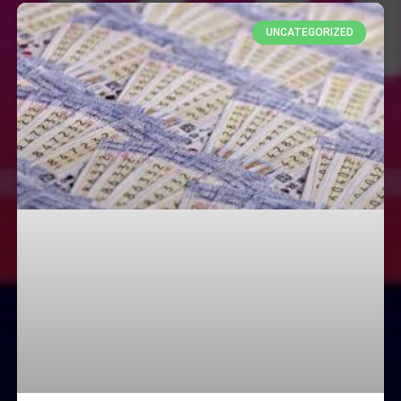
UNCATEGORIZED