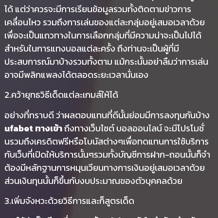
ได้ แต่ว่าควรจะมีการเรียนข้อมูลรวมทั้งติดตามข่าวการ
เคลื่อนไหว รวมถึงการเล่นของแต่ละกลุ่มอยู่เสมอเวลาด้วย
เพื่อจะเป็นแถวทางในการเลือกกลุ่มที่มีความน่าจะเป็นไปได้
สำหรับในการแทงบอลแต่ละครั้ง ถึงท่านจะเป็นผู้ที่มี
ประสบการณ์มาบ้างรวมทั้งตาม แม้กระนั้นอย่าลืมว่าการเล่น
อาจมีพลิกแพลงได้ตลอดระยะเวลานั่นเอง
2.คว้ายุทธวิธีเด็ดแต่ละเกมส์ให้ได้
อย่างที่ทราบดี ว่าผลตอบแทนที่ดีนั้นย่อมมีการลงทุนกันบ้าง
ufabet ทางเข้า
ถึงทางเว็บไซต์ บอลออนไลน์ จะมีโปรโมชั่
นรวมถึงเครดิตฟรีหรือโบนัสต่างๆเพื่อทดแทนการใช้บริการ
กับเว็บที่เปิดให้บริการนั้นๆรวมทั้งบัญชีการฝาก-ถอนนั้นก็จำ
ต้องมีหลักฐานการหมุนเวียนทางการเงินอยู่เสมอเวลาด้วย
ส่วนเงินทุนนั้นก็ขึ้นกับงบประมาณของตัวบุคคลด้วย
3.เพิ่มจังหวะด้วยวิธีการและก็สูตรเด็ด