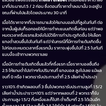
มาที่ประมาณ1.5 / 2 ก่อน ซึ่งตอนที่ราคาต่ำลงมานั้น จะอยู่ใน
ขณะที่ผ่านไปแล้วโดยประมาณ 30 นาที
เมื่อได้ราคาจากที่ปรารถนาแล้วให้แทงบอลไปที่สูงในทันที ต่อ
จากนั้นผู้เล่นก็รอคอยให้มีการทำคะแนนเกิดขึ้นก่อน แต่ว่าพอ
หมดเวลาครึ่งแรกแล้วยังไม่มีวิธีการทำประตูเกิดขึ้น ให้เลือก
แทงต่ำสวนขึ้นไปในทันที แต่ว่าในกรณีที่มีการทำแต้มเกิดขึ้น
ไปก่อนจะหมดเวลาครึ่งแรกนั้น ราคาจะพุ่งขึ้นไปที่ 2.5 ในทันที
แบบงี้จะเข้าทางพวกเราเลย
เมื่อมีการทำแต้มเกิดขึ้นแล้วที่ครึ่งแรก เมื่อราคาบอลขึ้นถึง
2.5 ให้แทงต่ำไปเท่าๆกับปริมาณที่ แทงบอล สูงไปเลย แม้ผล
จบที่ 0 หรือ 1 พวกเรารับประทานต่ำที่ 2.5 เสียค่าน้ำประปา
ราว10% ถ้าเกิดผลจบที่ 3 ขึ้นไปพวกเรารับประทานสูงที่ 1.5/2
เสียค่าน้ำประปาราวๆ10% แต่ว่าหากผลจบที่ 2 พวกเราก็รับ
ประทานสูง 1.5/2 กึ่งหนึ่งและก็ไปกิ ต่ำเต็มๆที่ 2.5 ได้เงินอีก
ทั้งแทงสูง 1.5 /2 และก็ต่ำ 2.5 ได้กำไร 1.5 เท่าหรือ 1 50% ใน