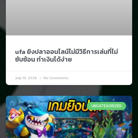
ufa ยิงปลาออนไลน์ไม่มีวิธีการเล่นที่ไม่
ซับซ้อน ทำเงินได้ง่าย
July 10, 2026
No Comments
UNCATEGORIZED