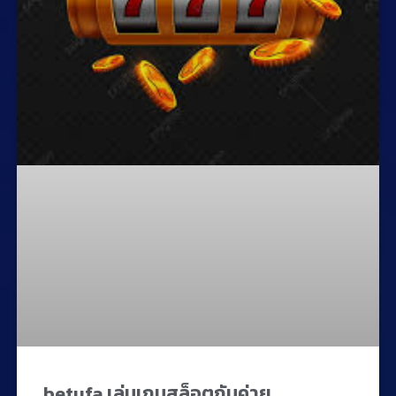
betufa เล่นเกมสล็อตกับค่าย