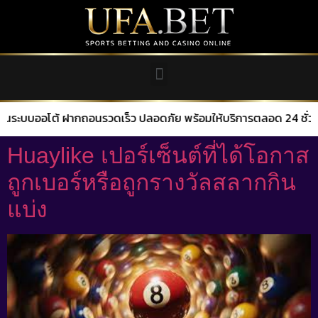
กถอนรวดเร็ว ปลอดภัย พร้อมให้บริการตลอด 24 ชั่วโมง
Huaylike เปอร์เซ็นต์ที่ได้โอกาส
ถูกเบอร์หรือถูกรางวัลสลากกิน
แบ่ง