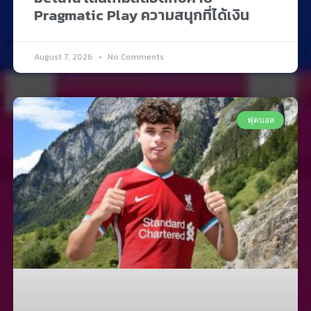
Pragmatic Play ความสนุกที่ได้เงิน
August 7, 2026
No Comments
ฟุตบอล