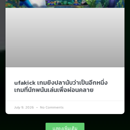
ufakick เกมยิงปลานับว่าเป็นอีกหนึ่ง
เกมที่นักพนันเล่นเพื่อผ่อนคลาย​
July 9, 2026
No Comments
แสดงเพิ่มเติม