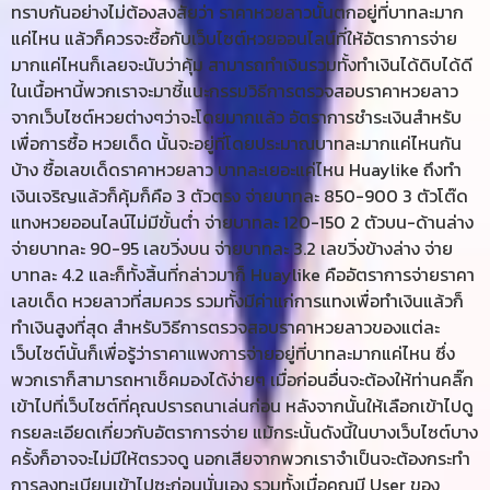
ทราบกันอย่างไม่ต้องสงสัยว่า ราคาหวยลาวนั้นตกอยู่ที่บาทละมาก
แค่ไหน แล้วก็ควรจะซื้อกับเว็บไซต์หวยออนไลน์ที่ให้อัตราการจ่าย
มากแค่ไหนก็เลยจะนับว่าคุ้ม สามารถทำเงินรวมทั้งทำเงินได้ดิบได้ดี
ในเนื้อหานี้พวกเราจะมาชี้แนะกรรมวิธีการตรวจสอบราคาหวยลาว
จากเว็บไซต์หวยต่างๆว่าจะโดยมากแล้ว อัตราการชำระเงินสำหรับ
เพื่อการซื้อ หวยเด็ด นั้นจะอยู่ที่โดยประมาณบาทละมากแค่ไหนกัน
บ้าง ซื้อเลขเด็ดราคาหวยลาว บาทละเยอะแค่ไหน Huaylike ถึงทำ
เงินเจริญแล้วก็คุ้มก็คือ 3 ตัวตรง จ่ายบาทละ 850-900 3 ตัวโต๊ด
แทงหวยออนไลน์ไม่มีขั้นต่ำ จ่ายบาทละ 120-150 2 ตัวบน-ด้านล่าง
จ่ายบาทละ 90-95 เลขวิ่งบน จ่ายบาทละ 3.2 เลขวิ่งข้างล่าง จ่าย
บาทละ 4.2 และก็ทั้งสิ้นที่กล่าวมาก็ Huaylike คืออัตราการจ่ายราคา
เลขเด็ด หวยลาวที่สมควร รวมทั้งมีค่าแก่การแทงเพื่อทำเงินแล้วก็
ทำเงินสูงที่สุด สำหรับวิธีการตรวจสอบราคาหวยลาวของแต่ละ
เว็บไซต์นั้นก็เพื่อรู้ว่าราคาแพงการจ่ายอยู่ที่บาทละมากแค่ไหน ซึ่ง
พวกเราก็สามารถหาเช็คมองได้ง่ายๆ เมื่อก่อนอื่นจะต้องให้ท่านคลิ๊ก
เข้าไปที่เว็บไซต์ที่คุณปรารถนาเล่นก่อน หลังจากนั้นให้เลือกเข้าไปดู
กรยละเอียดเกี่ยวกับอัตราการจ่าย แม้กระนั้นดังนี้ในบางเว็บไซต์บาง
ครั้งก็อาจจะไม่มีให้ตรวจดู นอกเสียจากพวกเราจำเป็นจะต้องกระทำ
การลงทะเบียนเข้าไปซะก่อนนั่นเอง รวมทั้งเมื่อคุณมี User ของ