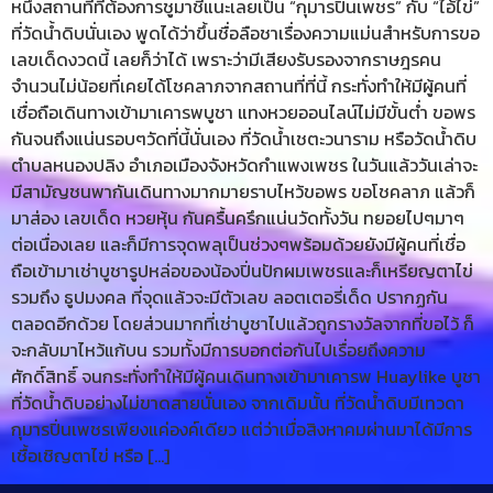
หนึ่งสถานที่ที่ต้องการชูมาชี้แนะเลยเป็น “กุมารปิ่นเพชร” กับ “ไอ้ไข่”
ที่วัดน้ำดิบนั่นเอง พูดได้ว่าขึ้นชื่อลือชาเรื่องความแม่นสำหรับการขอ
เลขเด็ดงวดนี้ เลยก็ว่าได้ เพราะว่ามีเสียงรับรองจากราษฎรคน
จำนวนไม่น้อยที่เคยได้โชคลาภจากสถานที่ที่นี้ กระทั่งทำให้มีผู้คนที่
เชื่อถือเดินทางเข้ามาเคารพบูชา แทงหวยออนไลน์ไม่มีขั้นต่ำ ขอพร
กันจนถึงแน่นรอบๆวัดที่นี้นั่นเอง ที่วัดน้ำเชตะวนาราม หรือวัดน้ำดิบ
ตำบลหนองปลิง อำเภอเมืองจังหวัดกำแพงเพชร ในวันแล้ววันเล่าจะ
มีสามัญชนพากันเดินทางมากมายราบไหว้ขอพร ขอโชคลาภ แล้วก็
มาส่อง เลขเด็ด หวยหุ้น กันครื้นครึกแน่นวัดทั้งวัน ทยอยไปๆมาๆ
ต่อเนื่องเลย และก็มีการจุดพลุเป็นช่วงๆพร้อมด้วยยังมีผู้คนที่เชื่อ
ถือเข้ามาเช่าบูชารูปหล่อของน้องปิ่นปักผมเพชรและก็เหรียญตาไข่
รวมถึง ธูปมงคล ที่จุดแล้วจะมีตัวเลข ลอตเตอรี่เด็ด ปรากฏกัน
ตลอดอีกด้วย โดยส่วนมากที่เช่าบูชาไปแล้วถูกรางวัลจากที่ขอไว้ ก็
จะกลับมาไหว้แก้บน รวมทั้งมีการบอกต่อกันไปเรื่อยถึงความ
ศักดิ์สิทธิ์ จนกระทั่งทำให้มีผู้คนเดินทางเข้ามาเคารพ Huaylike บูชา
ที่วัดน้ำดิบอย่างไม่ขาดสายนั่นเอง จากเดิมนั้น ที่วัดน้ำดิบมีเทวดา
กุมารปิ่นเพชรเพียงแค่องค์เดียว แต่ว่าเมื่อสิงหาคมผ่านมาได้มีการ
เชื้อเชิญตาไข่ หรือ […]