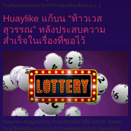
โทรศัพท์มาถ่ายภาพบันทึกไว้ ก่อนนำไปเสี่ยงดวง […]
Huaylike แก้บน “ท้าวเวส
สุวรรณ” หลังประสบความ
สำเร็จในเรื่องที่ขอไว้
Huaylike สายมูแห่แก้บน ท้าวเวสสุวรรณ ไอ้ไข่ เธอกวัก วัดดอน
ใหญ่ จังหวัดจังหวัดปทุมธานี ข้างหลังสมหวังดังใจ ก่อนกลับไม่