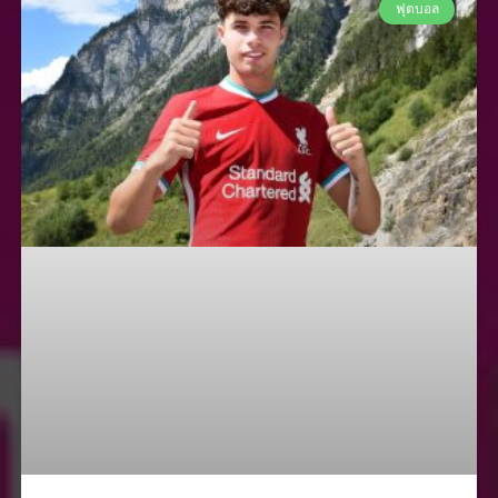
ฟุตบอล