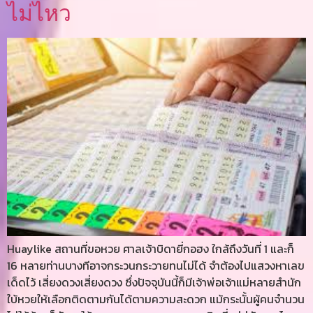
ไม่ไหว
Huaylike สถานที่ขอหวย ศาลเจ้าบิดายี่กอฮง ใกล้ถึงวันที่ 1 และก็
16 หลายท่านบางทีอาจกระวนกระวายทนไม่ได้ จำต้องไปแสวงหาเลข
เด็ดไว้ เสี่ยงดวงเสี่ยงดวง ซึ่งปัจจุบันนี้ก็มีเจ้าพ่อเจ้าแม่หลายสำนัก
ใบ้หวยให้เลือกติดตามกันได้ตามความสะดวก แม้กระนั้นผู้คนจำนวน