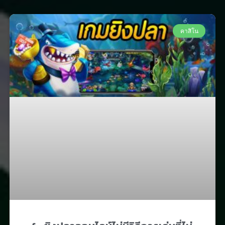
คาสิโน