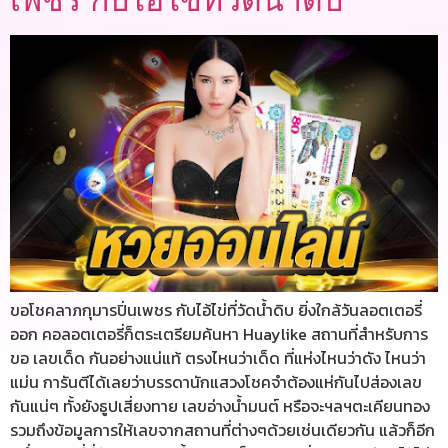
ขอโชคลาภกุมารปิ่นเพชร กับไอ้ไข่ที่วัดน้ำดิบ ยิ่งใกล้วันลอตเตอรี่
ออก คอลอตเตอรี่ก็ตระเตรียมค้นหา Huaylike สถานที่สำหรับการ
ขอ เลขเด็ด กันอย่างแน่แท้ ตรงไหนว่าเด็ด ที่แห่งไหนว่าดัง ไหนว่า
แม่น การันตีได้เลยว่าบรรดานักแสวงโชคจำต้องแห่กันไปส่องเลข
กันแน่ๆ ทั้งยังธูปเสี่ยงทาย เลขอ่างน้ำมนต์ หรือจะฯลฯตะเคียนทอง
รวมถึงข้อมูลการให้เลขจากสถานที่ต่างๆด้วยเช่นเดียวกัน แล้วก็อีก