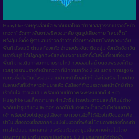
Huaylike ราษฎรเลื่อมใส พากันขอโชค “ท้าวเวสสุวรรณปรางค์หน้า
เทวดา” วัดเกาะพันซาโพธิพวงมาลัย จุดธูปเสี่ยงทาย “เลขเด็ด”
หวังลุ้นมั่งคั่ง ผู้รายงานข่าวกล่าวว่า ที่วัดเกาะพันซาโพธิพวงมาลัย
พื้นที่ มัธยม6 ตำบลห้องแก้ว อำเภอประชันตติดอยู่ม จังหวัดจังหวัด
ปราจีนบุรี ได้มีลูกลูกศิษย์และก็ประชาชนอีกทั้งในพื้นที่รวมทั้งนอก
พื้นที่ ต่างเดินทางมากมายราบไหว้ หวยออนไลน์ บนขอพรองค์ท้าว
เวสสุวรรณปรางค์หน้าเทวดา ที่มีความกว้าง 2.50 เมตร ความสูง 6
เมตร ซึ่งตั้งติดตั้งรอบๆลานข้างหน้าโบสถ์ที่กำลังก่อสร้าง โดยข้าง
ในลานดังที่ได้กล่าวผ่านมาแล้ว ยังมีองค์ท้าวบรรดาลหน้ายักษ์ ท้าว
เร็วทันใจ ท้าวเงินล้น พร้อมด้วยมีท้าวพระพรหมเวทย์ 4 หน้า
Huaylike และก็พญานาค 4 กษัตริย์ โดยประชาชนและก็ศิษย์ต่าง
พากันนำธูปสีแดง 16 ดอก ดอกไม้สีแดงและน้ำแดงไปไหว้บนศาล
เจ้า พร้อมด้วยได้จุดธูปเสี่ยงทาย หวย แล้วก็ได้ล้วงไหปิงปอง เพื่อ
นำไปเสี่ยงดวงซื้อสลากกินแบ่งในงวดที่จะถึงนี้ โดยภายหลังที่กระทำ
การไหว้บนบานศาลกล่าว พร้อมด้วยจุดธูปเสี่ยงทายผ่านไปโดย
ประมาณ 10 นาที ปรากฏเป็นตัวเลข 5 2 3 ประชาชนได้ต่างนำ