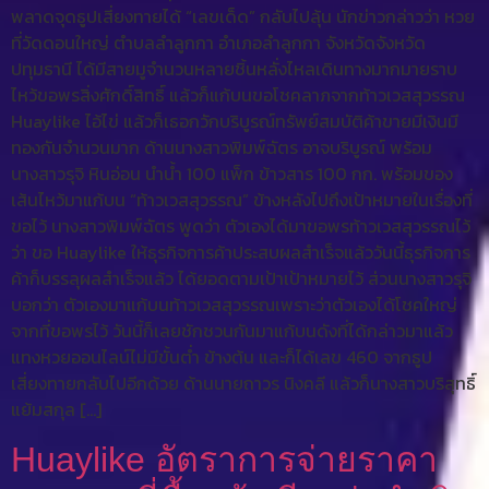
พลาดจุดธูปเสี่ยงทายได้ “เลขเด็ด” กลับไปลุ้น นักข่าวกล่าวว่า หวย
ที่วัดดอนใหญ่ ตำบลลำลูกกา อำเภอลำลูกกา จังหวัดจังหวัด
ปทุมธานี ได้มีสายมูจำนวนหลายชิ้นหลั่งไหลเดินทางมากมายราบ
ไหว้ขอพรสิ่งศักดิ์สิทธิ์ แล้วก็แก้บนขอโชคลาภจากท้าวเวสสุวรรณ
Huaylike ไอ้ไข่ แล้วก็เธอกวักบริบูรณ์ทรัพย์สมบัติค้าขายมีเงินมี
ทองกันจำนวนมาก ด้านนางสาวพิมพ์ฉัตร อาจบริบูรณ์ พร้อม
นางสาวรุจิ หินอ่อน นำน้ำ 100 แพ็ก ข้าวสาร 100 กก. พร้อมของ
เส้นไหว้มาแก้บน “ท้าวเวสสุวรรณ” ข้างหลังไปถึงเป้าหมายในเรื่องที่
ขอไว้ นางสาวพิมพ์ฉัตร พูดว่า ตัวเองได้มาขอพรท้าวเวสสุวรรณไว้
ว่า ขอ Huaylike ให้ธุรกิจการค้าประสบผลสำเร็จแล้ววันนี้ธุรกิจการ
ค้าก็บรรลุผลสำเร็จแล้ว ได้ยอดตามเป้าเป้าหมายไว้ ส่วนนางสาวรุจิ
บอกว่า ตัวเองมาแก้บนท้าวเวสสุวรรณเพราะว่าตัวเองได้โชคใหญ่
จากที่ขอพรไว้ วันนี้ก็เลยชักชวนกันมาแก้บนดังที่ได้กล่าวมาแล้ว
แทงหวยออนไลน์ไม่มีขั้นต่ำ ข้างต้น และก็ได้เลข 460 จากธูป
เสี่ยงทายกลับไปอีกด้วย ด้านนายถาวร นิงคลี แล้วก็นางสาวบริสุทธิ์
แย้มสกุล […]
Huaylike อัตราการจ่ายราคา