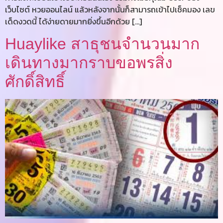
เว็บไซต์ หวยออนไลน์ แล้วหลังจากนั้นก็สามารถเข้าไปเช็คมอง เลข
เด็ดงวดนี้ ได้ง่ายดายมากยิ่งขึ้นอีกด้วย […]
Huaylike สาธุชนจำนวนมาก
เดินทางมากราบขอพรสิ่ง
ศักดิ์สิทธิ์