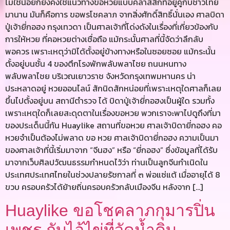
ไม่ใช้น้อยก็ยังคงใช้แนวทางขอหวยแบบคลาสสิกที่อยู่คู่กับชาวไทย
มานาน มันก็คือการ ขอพรโชคลาภ จากสิ่งศักดิ์สิทธิ์นั่นเอง ศาลบิดา
ปู่เจ้ายี่กอฮง กรุงเทวดา เป็นศาลเจ้าที่โด่งดังในเรื่องที่เกี่ยวข้องกับ
การให้หวย ที่คอหวยต่างเชื่อถือ แม้กระนั้นศาลที่นี้จัดว่าลึกลับ
พอควร เพราะเหตุว่ามิได้ตั้งอยู่ข้างทางหรือในซอยซอย แม้กระนั้น
ตั้งอยู่บนชั้น 4 ของตึกโรงพักพลับพลาไชย ถนนหนทาง
พลับพลาไชย บริเวณเยาวราช จังหวัดกรุงเทพมหานคร น่า
ประหลาดอยู่ หวยออนไลน์ สักนิดสักหน่อยที่เพราะเหตุใดศาลก็เลย
ขึ้นไปตั้งอยู่บน สถานีตำรวจ ได้ บิดาปู่เจ้ายี่กอฮงเป็นผู้ใด รวมทั้ง
เพราะเหตุใดก็เลยสะดุดตาในเรื่องขอหวย พวกเราจะพาไปดูถึงที่มา
ของประเด็นนี้กัน Huaylike สถานที่ขอหวย ศาลเจ้าบิดายี่กอฮง คอ
หวยจำเป็นต้องไม่พลาด ขอ หวย ศาลเจ้าบิดายี่กอฮง ความเป็นมา
ของศาลเจ้าที่นี้เริ่มมาจาก “จีนฮง” หรือ “ยี่กอฮง” ซึ่งข้อมูลที่ได้รับ
มาจากเว็บศิลปวัฒนธรรมกำหนดไว้ว่า ท่านเป็นลูกจีนกำเนิดใน
ประเทศประเทศไทยในช่วงปลายรัชกาลที่ ๓ พ่อแซ่แต้ เมื่ออายุได้ 8
ขวบ ครอบครัวได้ย้ายถิ่นครอบครัวกลับเมืองจีน หลังจาก […]
Huaylike ขอโชคลาภกุมารปิ่น
เพชร กับไอ้ไข่ที่วัดน้ำดิบ