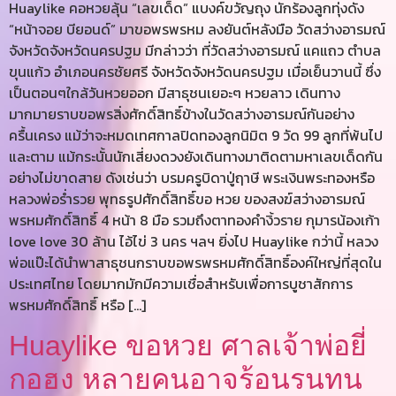
Huaylike คอหวยลุ้น “เลขเด็ด” แบงค์ขวัญถุง นักร้องลูกทุ่งดัง
“หน้าจอย บียอนด์” มาขอพรพรหม ลงยันต์หลังมือ วัดสว่างอารมณ์
จังหวัดจังหวัดนครปฐม มีกล่าวว่า ที่วัดสว่างอารมณ์ แคแถว ตำบล
ขุนแก้ว อำเภอนครชัยศรี จังหวัดจังหวัดนครปฐม เมื่อเย็นวานนี้ ซึ่ง
เป็นตอนๆใกล้วันหวยออก มีสาธุชนเยอะๆ หวยลาว เดินทาง
มากมายราบขอพรสิ่งศักดิ์สิทธิ์ข้างในวัดสว่างอารมณ์กันอย่าง
ครื้นเครง แม้ว่าจะหมดเทศกาลปิดทองลูกนิมิต 9 วัด 99 ลูกที่พ้นไป
และตาม แม้กระนั้นนักเสี่ยงดวงยังเดินทางมาติดตามหาเลขเด็ดกัน
อย่างไม่ขาดสาย ดังเช่นว่า บรมครูบิดาปู่ฤาษี พระเงินพระทองหรือ
หลวงพ่อร่ำรวย พุทธรูปศักดิ์สิทธิ์ขอ หวย ของสงฆ์สว่างอารมณ์
พรหมศักดิ์สิทธิ์ 4 หน้า 8 มือ รวมถึงตาทองคำงิ้วราย กุมารน้องเก้า
love love 30 ล้าน ไอ้ไข่ 3 นคร ฯลฯ ยิ่งไป Huaylike กว่านี้ หลวง
พ่อแป๊ะได้นำพาสาธุชนกราบขอพรพรหมศักดิ์สิทธิ์องค์ใหญ่ที่สุดใน
ประเทศไทย โดยมากมักมีความเชื่อสำหรับเพื่อการบูชาสักการ
พรหมศักดิ์สิทธิ์ หรือ […]
Huaylike ขอหวย ศาลเจ้าพ่อยี่
กอฮง หลายคนอาจร้อนรนทน