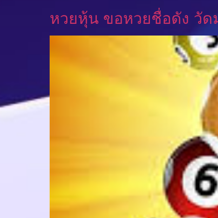
หวยหุ้น ขอหวยชื่อดัง ว