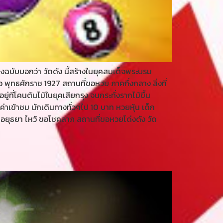
างฉบับบอกว่า วัดดัง นี้สร้างในยุคสมเด็จพระบรม
 พุทธศักราช 1927 สถานที่ขอหวย ภาคกึ่งกลาง สิ่งที่
ที่โคนต้นไม้ในยุคเสียกรุง จนกระทั่งรากไม้ขึ้น
่าเข้าชม นักเดินทางทั่วๆไป 10 บาท หวยหุ้น เด็ก
ุ อยุธยา ไหว้ ขอโชคลาภ สถานที่ขอหวยโด่งดัง วัด