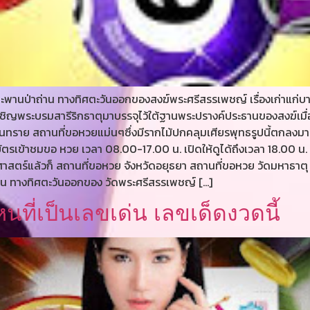
งสะพานป่าถ่าน ทางทิศตะวันออกของสงฆ์พระศรีสรรเพชญ์ เรื่องเก่าแก่บ
เชิญพระบรมสารีริกธาตุมาบรรจุไว้ใต้ฐานพระปรางค์ประธานของสงฆ์เมื่อ
นทราย สถานที่ขอหวยแม่นๆซึ่งมีรากไม้ปกคลุมเศียรพุทธรูปนี้ตกลงมาอยู่
รเข้าชมขอ หวย เวลา 08.00-17.00 น. เปิดให้ดูได้ถึงเวลา 18.00 น. ค
ัติศาสตร์แล้วก็ สถานที่ขอหวย จังหวัดอยุธยา สถานที่ขอหวย วัดมหาธาต
่าน ทางทิศตะวันออกของ วัดพระศรีสรรเพชญ์ […]
นที่เป็นเลขเด่น เลขเด็ดงวดนี้