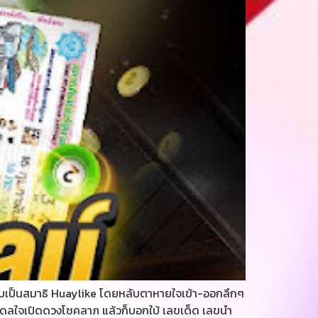
ให้สงบเป็นสมาธิ Huaylike โดยหลับตาหายใจเข้า-ออกลึกๆ
ห้ช่วยดลใจเปิดดวงโชคลาภ แล้วก็บอกใบ้ เลขเด็ด เลขนำ