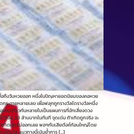
 เมื่อถึงวันหวยออก หนึ่งในปัญหายอดนิยมของคอหวย
ัดกระจายหลายเลข เผื่อฟลุกถูกรางวัลใดรางวัลหนึ่ง
รซื้อเลขเดียวกันหลายใบเป็นแผนการที่นักเสี่ยงดวง
็ได้เงิน 30 ล้านบาทในทันที จุดเด่น ถ้าเกิดถูกจริง จะ
ว่าถ้าเกิดเลขไม่ออกเลย พอๆกับเสียตังค์ก้อนใหญ่โดย
างรางวัล แนวทางนี้เน้นย้ำการ […]