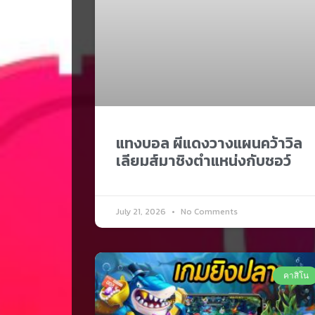
แทงบอล ผีแดงวางแผนคว้าวิล
เลียมส์มาชิงตำแหน่งกับชอว์
July 21, 2026
No Comments
คาสิโน