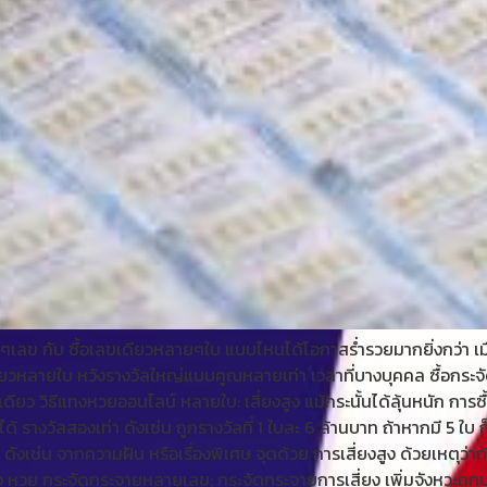
ายๆเลข กับ ซื้อเลขเดียวหลายๆใบ แบบไหนได้โอกาสร่ำรวยมากยิ่งกว่า
ียวหลายใบ หวังรางวัลใหญ่แบบคูณหลายเท่า เวลาที่บางบุคคล ซื้อกระจ
ลขเดียว วิธีแทงหวยออนไลน์ หลายใบ: เสี่ยงสูง แม้กระนั้นได้ลุ้นหนัก กา
ด้ รางวัลสองเท่า ดังเช่น ถูกรางวัลที่ 1 ใบละ 6 ล้านบาท ถ้าหากมี 5 ใบ ก
า ดังเช่น จากความฝัน หรือเรื่องพิเศษ จุดด้วย การเสี่ยงสูง ด้วยเหตุ
อ หวย กระจัดกระจายหลายเลข: กระจัดกระจายการเสี่ยง เพิ่มจังหวะถูกบ