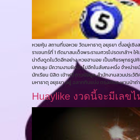
หวยหุ้น สถานที่ขอหวย วัดมหาธาตุ อยุธยา ตั้งอยู่เชิ
ราเชนทร์ที่ 1 ถัดมาสมเด็จพระราเมศวรโปรดเกล้าฯ ให้
น่าดึงดูดในวัดอีกอย่าง หวยฮานอย เป็นเศียรพุทธรูปหิ
ปกคลุม มีความงามผิดตาไปอีกในลัษณะหนึ่ง จําหน่ายบัต
นักเรียน นิสิต เข้าฟรี ถามข้อมูล สํานักงานสวนประว
มหาธาตุ อยุธยา อยู่ ฉลากกินแบ่ง ตรงเชิงสะพานป่าถ
Huaylike งวดนี้จะมีเลขไห