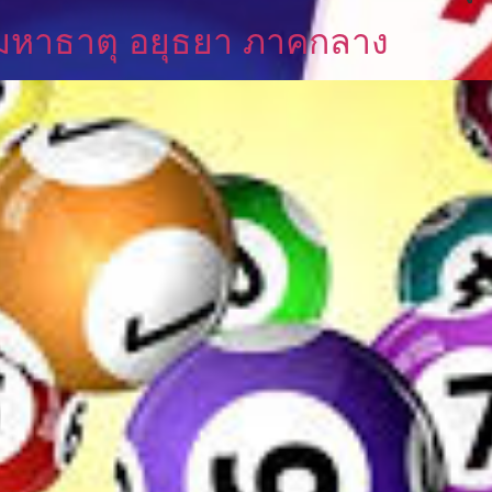
ัดมหาธาตุ อยุธยา ภาคกลาง