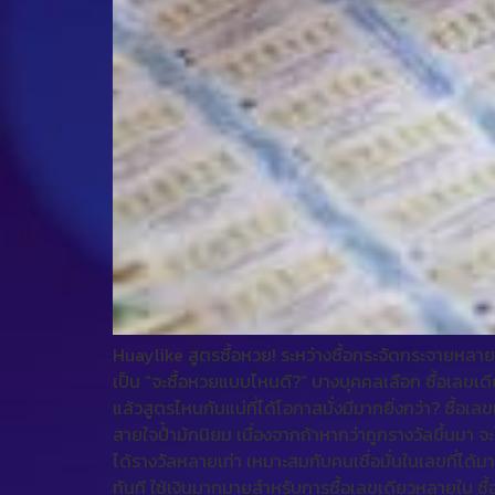
Huaylike สูตรซื้อหวย! ระหว่างซื้อกระจัดกระจายหล
เป็น “จะซื้อหวยแบบไหนดี?” บางบุคคลเลือก ซื้อเลขเด
แล้วสูตรไหนกันแน่ที่ได้โอกาสมั่งมีมากยิ่งกว่า? ซื้อเ
สายใจป้ำมักนิยม เนื่องจากถ้าหากว่าถูกรางวัลขึ้นมา จะไ
ได้รางวัลหลายเท่า เหมาะสมกับคนเชื่อมั่นในเลขที่ได้ม
ทันที ใช้เงินมากมายสำหรับการซื้อเลขเดียวหลายใบ ซื้