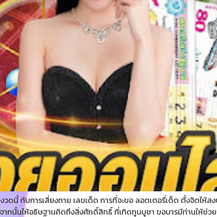
็ดงวดนี้ กับการเสี่ยงทาย เลขเด็ด การที่จะขอ ลอตเตอรี่เด็ด ตั้งจิต
จากนั้นให้อธิษฐานคิดถึงสิ่งศักดิ์สิทธิ์ ที่เทิดทูนบูชา ขอบารมีท่านใ