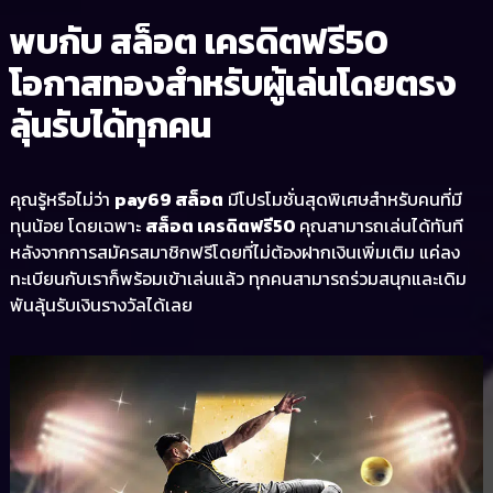
พบกับ
สล็อต เครดิตฟรี
50
โอกาสทองสำหรับผู้เล่นโดยตรง
ลุ้นรับได้ทุกคน
คุณรู้หรือไม่ว่า
pay69
สล็อต
มีโปรโมชั่นสุดพิเศษสำหรับคนที่มี
ทุนน้อย โดยเฉพาะ
สล็อต เครดิตฟรี
50
คุณสามารถเล่นได้ทันที
หลังจากการสมัครสมาชิกฟรีโดยที่ไม่ต้องฝากเงินเพิ่มเติม แค่ลง
ทะเบียนกับเราก็พร้อมเข้าเล่นแล้ว ทุกคนสามารถร่วมสนุกและเดิม
พันลุ้นรับเงินรางวัลได้เลย