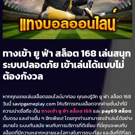
ทางเข้า ยู ฟ่า สล็อต
168
เล่นสนุก
ระบบปลอดภัย เข้าเล่นได้แบบไม่
ต้องกังวล
หากคุณเคยเล่นสล็อตออนไลน์มาก่อน คุณคงรู้จัก ยู ฟ่า สล็อต 168
วันนี้ savipgameplay.com ให้บริการเกมสล็อตจากค่ายชั้นนำที่มี
ความน่าเชื่อถือ เป็น
ทางเข้า ยู ฟ่า สล็อต 168
และ
pay69
สล็อต
เว็บตรง และค่ายอื่น ๆ อีกเพียบ! โดยทุกท่านสามารถเข้าเล่นได้อย่าง
สบายใจ ระบบทันสมัย พบกับการบริการที่ดีเยี่ยม ที่นี่คุณจะพบกับ
สล็อตที่มีความหลากหลายและโอกาสในการชนะที่สูง และสิ่งที่ดีที่สุด