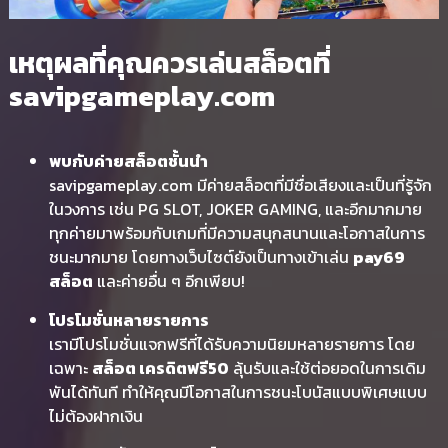
เหตุผลที่คุณควรเล่นสล็อตที่
savipgameplay.com
พบกับค่ายสล็อตชั้นนำ
savipgameplay.com มีค่ายสล็อตที่มีชื่อเสียงและเป็นที่รู้จัก
ในวงการ เช่น PG SLOT, JOKER GAMING, และอีกมากมาย
ทุกค่ายมาพร้อมกับเกมที่มีความสนุกสนานและโอกาสในการ
ชนะมากมาย โดยทางเว็บไซต์ยังเป็นทางเข้าเล่น
pay69
สล็อต
และค่ายอื่น ๆ อีกเพียบ!
โปรโมชั่นหลายรายการ
เรามีโปรโมชั่นแจกฟรีที่ได้รับความนิยมหลายรายการ โดย
เฉพาะ
สล็อต เครดิตฟรี
50
ลุ้นรับและใช้ต่อยอดในการเดิม
พันได้ทันที ทำให้คุณมีโอกาสในการชนะโบนัสแบบพิเศษแบบ
ไม่ต้องฝากเงิน