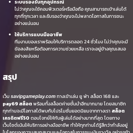
ระบบรองรับทุกอุปกรณ์
ไม่ว่าคุณจะใช้คอมพิวเตอร์หรือมือถือ คุณสามารถเข้าเล่นได้
ทุกที่ทุกเวลา และรับรองว่าคุณจะไม่พลาดโอกาสในการชนะ
อย่างแน่นอน
ให้
บริการแบบมืออาชีพ
ทีมงานของเราพร้อมให้บริการตลอด 24 ชั่วโมง ไม่ว่าคุณจะมี
ข้อสงสัยหรือต้องการความช่วยเหลือ เราจะอยู่ข้างคุณเสมอ
อย่างแน่นอน
สรุป
เว็บ
ทางเข้าเล่น ยู ฟ่า สล็อต 168 และ
savipgameplay.com
pay69
สล็อต
พร้อมทั้งสล็อตค่ายชั้นนำอีกมากมาย โดยสมาชิก
ทุกท่านจะมีโอกาสได้พบกับโปรโมชั่นยอดนิยมจากทางเรา
สล็อต
เครดิตฟรี
50
ตอบโจทย์ให้กับผู้เล่นได้อย่างมากที่สุด โดยทาง
เว็บไซต์เน้นให้บริการอย่างมืออาชีพ ทำให้ทุกท่านได้รู้สึกว่ากำลังอยู่
ในโลกของความสนุกสนานและโอกาสในการชนะเงินรางวัล อย่ารอช้า