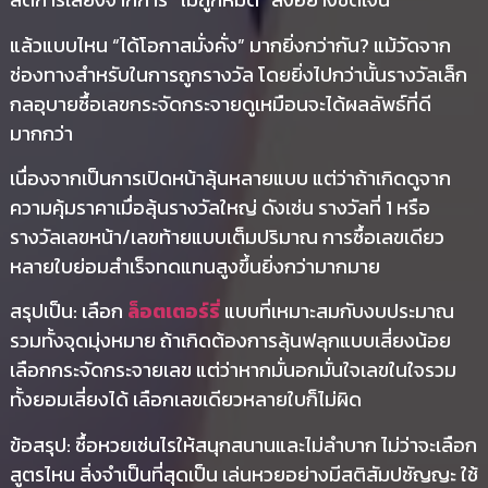
แล้วแบบไหน “ได้โอกาสมั่งคั่ง” มากยิ่งกว่ากัน? แม้วัดจาก
ช่องทางสำหรับในการถูกรางวัล โดยยิ่งไปกว่านั้นรางวัลเล็ก
กลอุบายซื้อเลขกระจัดกระจายดูเหมือนจะได้ผลลัพธ์ที่ดี
มากกว่า
เนื่องจากเป็นการเปิดหน้าลุ้นหลายแบบ แต่ว่าถ้าเกิดดูจาก
ความคุ้มราคาเมื่อลุ้นรางวัลใหญ่ ดังเช่น รางวัลที่ 1 หรือ
รางวัลเลขหน้า/เลขท้ายแบบเต็มปริมาณ การซื้อเลขเดียว
หลายใบย่อมสำเร็จทดแทนสูงขึ้นยิ่งกว่ามากมาย
สรุปเป็น: เลือก
ล็อตเตอร์รี่
แบบที่เหมาะสมกับงบประมาณ
รวมทั้งจุดมุ่งหมาย ถ้าเกิดต้องการลุ้นฟลุกแบบเสี่ยงน้อย
เลือกกระจัดกระจายเลข แต่ว่าหากมั่นอกมั่นใจเลขในใจรวม
ทั้งยอมเสี่ยงได้ เลือกเลขเดียวหลายใบก็ไม่ผิด
ข้อสรุป: ซื้อหวยเช่นไรให้สนุกสนานและไม่ลำบาก ไม่ว่าจะเลือก
สูตรไหน สิ่งจำเป็นที่สุดเป็น เล่นหวยอย่างมีสติสัมปชัญญะ ใช้