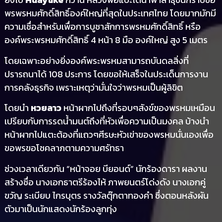
พรพรหมศักดิ์สิทธิ์องค์ใหญ่ที่สุดในประเทศไทย โดยมากมักมี
ความเชื่อสำหรับเพื่อการบูชาสักการพรหมศักดิ์สิทธิ์ หรือ
องค์พระพรหมศักดิ์สิทธิ์ 4 หน้า 8 มือ องค์ใหญ่ สูง 5 เมตร
โดยเฉพาะอย่างยิ่งองค์พระพรหมสามารถบันดลสิ่งที่
ปรารถนาได้ 108 ประการ โดยขอให้เสร็จในประเด็นการงาน
การคลังธุรกิจ เพราะเหตุว่ามั่นใจว่าพรหมเป็นผู้ลิขิต
โดยนำ
หวยลาว
หน้าผากไปถึงที่รอบๆสังข์ของพรหมเหมือน
เปรียบกับการรดน้ำมนต์ถึงที่หัวเพื่อความเป็นมงคล บ้างนำ
หน้าผากไปแตะต้องที่แถวๆศีรษะหัวเข่าของพรหมนั่นเองเพื่อ
ขอพรขอโชคลาภตามความศรัทธา
ช่วงเวลาเดียวกัน “หน้าจอย บียอนด์” นักร้องดารา ผลงาน
สร้างชื่อ นางเอกธาตรีร้องไห้ ภาพยนตร์โด่งดัง นางเอกคู่
ขวัญ ระเบียบ ไกรบุตร รางวัลตุ๊กตาทองคำ ซึ่งตอนหลังผัน
ตัวมาเป็นนักแสดงนักร้องลูกทุ่ง