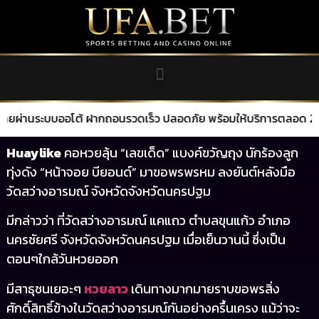
บบออโต้ ฝากถอนรวดเร็ว ปลอดภัย พร้อมให้บริการตลอด 24 ชั่วโมง
Huaylike
คอหวยลุ้น “เลขเด็ด” แบงค์ขวัญถุง นักร้องลูก
ทุ่งดัง “หน้าจอย บียอนด์” มาขอพรพรหม ลงยันต์หลังมือ
วัดสว่างอารมณ์ จังหวัดจังหวัดนครปฐม
มีกล่าวว่า ที่วัดสว่างอารมณ์ แคแถว ตำบลขุนแก้ว อำเภอ
นครชัยศรี จังหวัดจังหวัดนครปฐม เมื่อเย็นวานนี้ ซึ่งเป็น
ตอนๆใกล้วันหวยออก
มีสาธุชนเยอะๆ
หวยลาว
เดินทางมากมายราบขอพรสิ่ง
ศักดิ์สิทธิ์ข้างในวัดสว่างอารมณ์กันอย่างครื้นเครง แม้ว่าจะ