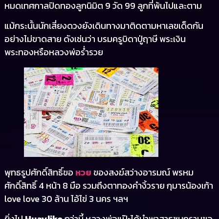
หมดเทศกาลปิดทองลูกนิมิต 9 วัด 99 ลูกที่พ้นไปและตาม
แม้กระนั้นนักเสี่ยงดวงยังเดินทางมาติดตามหาเลขเด็ดกัน
อย่างไม่ขาดสาย ดังเช่นว่า บรมครูบิดาปู่ฤาษี พระเงิน
พระทองหรือหลวงพ่อร่ำรวย
พุทธรูปศักดิ์สิทธิ์ขอ
หวย
ของสงฆ์สว่างอารมณ์ พรหม
ศักดิ์สิทธิ์ 4 หน้า 8 มือ รวมถึงตาทองคำงิ้วราย กุมารน้องเก้า
love love 30 ล้าน ไอ้ไข่ 3 นคร ฯลฯ
ยิ่งไป
Huaylike
กว่านี้ หลวงพ่อแป๊ะได้นำพาสาธุชนกราบขอ