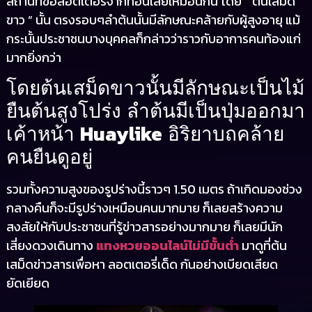
สถานที่ขอลอตเตอรี่จากที่อื่นเลยเหมือนกัน โดย “ ต้นเสม็ด
ขาว “ นั้น ตรงรอบๆลำต้นนั้นมีลักษณะคล้ายกับผู้สูงอายุ แม้
กระนั้นประชาชนบางบุคคลก็กล่าวว่าราวกับอาการคนท้องแก่
มากยิ่งกว่า
โดยต้นเสม็ดขาวนั้นมีลักษณะเป็นไม้
ยืนต้นสูงโปร่ง ลำต้นมีเป็นปุ่มออกมา
Huaylike
เค้าหน้า
อิริยาบถคล้าย
คนยืนดูอยู่
รวมทั้งความสูงของรูปร่างนี้ราวๆ 1.50 เมตร ถ้าเกิดมองช่วง
กลางคืนก็จะมีรูปร่างเหมือนคนมากมาย ก็เลยสร้างความ
สงสัยให้กับประชาชนที่รู้ข่าวสารอย่างมากมาย ก็เลยมีนัก
เสี่ยงดวงเดินทาง
แทงหวยออนไลน์ไม่มีขั้นต่ำ
มาดูที่ต้น
เสม็ดข่าวสารเพื่อหา ลอตเตอรี่เด็ด กันอย่างเบียดเสียด
ยัดเยียด