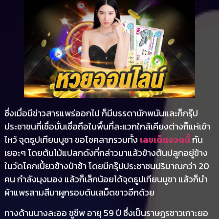
ซึ่งเมื่อมีข่าวสารแพร่ออกไป ก็มีบรรดานักพนันและก็กรุ๊ป
ประชาชนที่เชื่อมั่นเชื่อถือในพื้นที่ละแวกใกล้เคียงต่างก็แห่เข้า
ไหว้ จุดธูปเทียนบูชา ขอโชคลาภรวมทั้ง
เลขเด็ดงวดนี้
กัน
เยอะๆ โดยต้นไม้แปลกดังที่กล่าวมาแล้วข้างต้นปลูกอยู่ข้าง
ในวัดโคกเปี้ยวข้างป่าช้า โดยมีกรุ๊ปประชาชนปริมาณกว่า 20
คน กำลังมุงมอง แล้วก็เล็กน้อยได้จุดธูปเทียนบูชา แล้วก็นำ
ผ้าแพรสามสีมาผูกรอบต้นเสม็ดขาวอีกด้วย
ทางด้านนางละออ ชูชีพ อายุ 59 ปี ซึ่งเป็นราษฎรชาวเกาะยอ