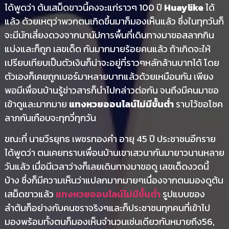
ได้พูดว่า ต้นเสม็ดขาวนี้คงจะแก่ราวๆ 100 ปี
Huaylike
ได้
แล้ว ด้วยเหตุว่าพวกตนเกิดขึ้นมาก็มองเห็นแล้ว ซึ่งในทุกวันก็
จะมีนักเสี่ยงดวงจากนานัปการพื้นที่เดินทางมาขอสลากกิน
แบ่งและก็ถูก เลขเด็ด กันมากมายร้อยคนแล้ว ถ้าเกิดจะให้
เปรียบเทียบเป็นตัวเงินก็น่าจะอยู่ที่ราวๆหลักล้านบาทได้ โดย
ตัวเองก็เคยถูกเบอร์มาหลายบาทแล้วด้วยเหมือนกัน เพียง
พอมีเพื่อนบ้านรู้ข่าวสารก็นำไปกล่าวต่อกัน จนถึงมีคนมาขอ
เข้าดูและมากมาย
แทงหวยออนไลน์ไม่มีขั้นต่ำ
ราบไว้ขอโชค
ลาภกันเกือบจะทุกวี่ทุกวัน
ขณะที่ นายวีรยุทธ เพชรทองคำ อายุ 45 ปี ประชาชนอีกราย
ได้พูดว่า ตนเคยทราบเพื่อนบ้านเขาเสวนากันมายาวนานหลาย
วันแล้ว เมื่อมีเวลาว่างก็เลยเดินทางมาขอดู เลขเด็ดงวดนี้
บ้าง ซึ่งก็มีความเห็นว่าแปลกมากมายๆเนื่องจากตนมองดูต้น
เสม็ดขาวแล้ว
แทงหวยออนไลน์ไม่มีขั้นต่ำ
รูปแบบของ
ลำต้นก็อย่างกับคนชราจริงๆและก็ประชาชนทุกคนที่เข้าไป
มองพร้อมทั้งตนก็มองเห็นจำนวนเช่นเดียวกันหมายถึง56,