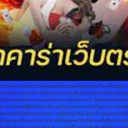
คาร่าเป็นแบบอย่างการเดิมพันยอดนิยมเยอะที่สุดในขณะนี้ และก็เหตุผล u
่ยุ่งยากต่อการคาดคะเน ทั้งยังมีการวางเดิมพันได้นานัปการต้นแบบก็เลยเป
เข้าไปลงพนันกับบาคาร่าออนไลน์ ตามที่จริงบาคาร่า ก็คือเกมไพ่ประเภทหน
อง จะสามารถมีผู้เล่นได้คนจำนวนไม่น้อยเพราะเหตุว่าเป็นการวางเดิมพันระ
ล่นหลายชิ้นซึ่งสามารถเอาชนะ แล้วก็ทำเงินกับบาคาร่าได้ ถึงแม้การเล่นบ
อง ก็เป็นเหตุผลที่เกมบาคาร่า สามารถได้ผลผลกำไรที่มีความยั่งยืนมั่นคงแก
่ยวกับการเล่นบาคาร่าออนไลน์ รวมทั้งเป็นประชาสัมพันธ์ที่มีความน่าดึ