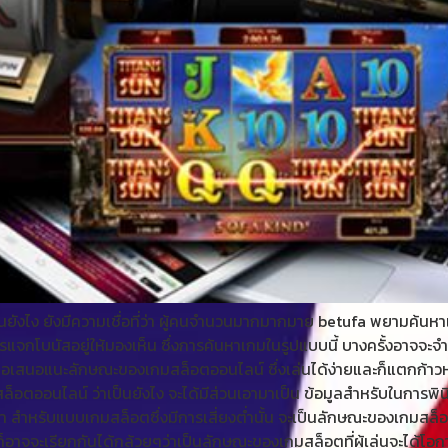
ังไง ยังมีความเชื่อที่ว่า ผู้คนจำนวนมากมากมาย betufa พยามค้นหาเ
การแจกโบนัสอยู่ให้มองเห็น ซึ่งการค้นหาเกมในรูปแบบนี้ บางครั้งอาจจะจำเ
อเสนอแนะลักษณะของเกมสล็อตออนไลน์ ซึ่งเล่นได้ง่ายและก็แตกก้าวหน
สล็อตออนไลน์ ว่าเป็นยังไง จะได้มีส่วนเอามาเป็น ข้อมูลสำหรับในการพิ
ต่ำ สำหรับแบบเกมสล็อตซึ่งมีการเสี่ยงต่ำนั้น จะเป็นลักษณะของเกมสล็อ
อาจจะเรียกกันได้กล้วยๆว่าเป็นลักษณะของเกมสล็อตที่ผู้เล่นจะได้โอกาส 