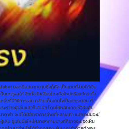
fabet ยอดนิยมมากมายซึ่งก็คือ เป็นเกมที่ง่ายได้เงิน
็นเหตุผลให้ อีกทั้งนักเสี่ยงโชคมือใหม่หรือแม้กระทั้ง
ึ่งที่มีวิธีการเล่น คล้ายเก็บเกมไพ่ป๊อกกระดอน ที่
หว่างผู้เล่นแล้วก็เจ้ามือ โดยใช้หลักเกณฑ์วินิจฉัย
าคาร่า จะมิได้มีอัตราการจ่ายที่หลายเท่า แม้กระนั้นจะมี
่ผู้เล่น ผู้เล่นมือใหม่หลายๆท่านบางทีก็อาจจะมองเห็น
งดูดใจ แต่ว่าเมื่อได้ทำทดลองเล่นบาคาร่าด้วยตัวเอง