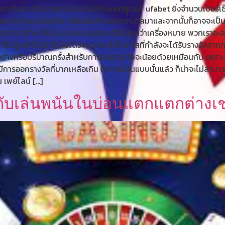
ค่าที่แสดงถึงการชำระเงินคืนให้กับเพศผู้เล่น ี ufabet ยิ่งจำนวนเปอร์เ
่อยมากด้วยเหมือนกัน หรือเมื่อมีการออกรางวัลมาและจากนั้นก็อาจจะเป็
ัตราการชำระเงินในแต่ละแบบอย่างหรือในแต่ว่าเครื่องหมาย พวกเราจะสาม
 ที่ไม่สูงเท่าไรนักก็เป็นได้ว่าพวกเราได้โอกาสที่กำลังจะได้รับรางวั
บบอย่างหรือปริมาณครั้งสำหรับการออกรางวัลจะน้อยด้วยเหมือนกัน เพ
อมีการออกรางวัลที่มากเหลือเกิน ถ้าหากเป็นแบบนั้นแล้ว ก็น่าจะไม่สามา
น เพย์ไลน์ […]
กับเล่นพนันในบ่อนแตกแตกต่างเช