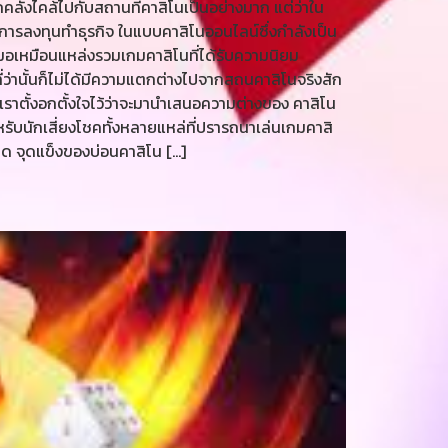
ลั่งไคล้ไปกับสถานที่คาสิโนเป็นอย่างมาก แต่ว่าใน
นาการลงทุนทำธุรกิจ ในแบบคาสิโนออนไลน์ซึ่งกำลังเป็น
สมอเหมือนแหล่งรวมเกมคาสิโนที่ได้รับความนิยม
่ว่านั้นก็ไม่ได้มีความแตกต่างไปจากสถนคาสิโนจริงสัก
้พวกเราตั้งอกตั้งใจไว้ว่าจะมานำเสนอความต่างของ คาสิโน
ำหรับนักเสี่ยงโชคทั้งหลายแหล่ที่ปรารถนาเล่นเกมคาสิ
สุด จุดแข็งของบ่อนคาสิโน […]