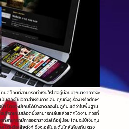
กมสล็อตที่สามารถทำเงินให้ได้อยู่บ่อยมากบางทีอาจจะ
ป็นต้องใช้เวลาสำหรับการเล่น คุณถึงรู้เรื่อง หรือศึกษา
้า โดยจะมีเกมได้บ้างทดลองไปดูกัน แต่ว่าในพื้นฐาน
นิจเลือกเกมสล็อตซึ่งสามารถเล่นแล้วแตกได้ง่าย ควรที่
ตที่สามารถมีการออกรางวัลได้อยู่บ่อย โดยจะใช้เงินทุน
ได้หรือเสียตังค์ ซึ่งจะอยู่ในระดับใกล้เคียงกัน ตรง