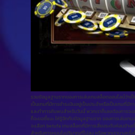
รวมข้อมูลฐานรากของการเล่นเกมสล็อตออนไลน์ว่าเป็นย
เป็นเกมที่มีการชำระเงินอยู่เป็นประจำหรือเป็นเกมที่มี
และทำการค้นพบสำหรับวันนี้ พวกเราก็เลยต้องการจะข
ก็จะขอชี้แนะ ให้รู้จักกับข้อมูลฐานราก ของการเล่นเกม
จะเลือก betufa เกมสล็อตที่มีการเสี่ยงระดับค่อนข้าง
สำหรับการหมุนในปริมาณที่ไม่สูง หรือพวกเราบางครั้งก็