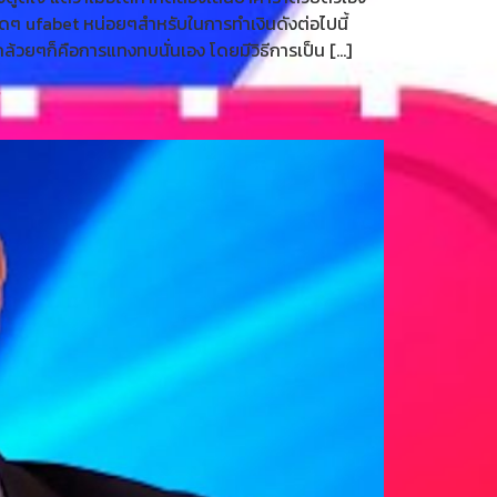
งนิดๆ ufabet หน่อยๆสำหรับในการทำเงินดังต่อไปนี้
ล้วยๆก็คือการแทงทบนั่นเอง โดยมีวิธีการเป็น […]
ซ