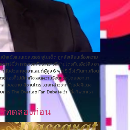
น้าแข้งแมนเชสเตอร์ ยูไนเต็ด ถูกล้อเลียนเรื่องความ
าร์บี้ว่า การดวลกันระหว่างลิซานโดรกับเอ้อร์ลิง ฮา
ว กลับช่วยหยุดฮาแลนด์ผู้สูง 6 ฟุต 5 นิ้วได้ในเกมที่ชนะ
ัตต์ เองก็ไม่มีท่าทีจะลดความร้อนแรง โดยออกมา
ำกล่าวขอโทษ ลิซานโดร โดยกล่าวว่าหน้าแข้งผีแดง
ยการ The Overlap Fan Debate ว่า “สิ่งที่พวกเรา
การทดลองก่อน