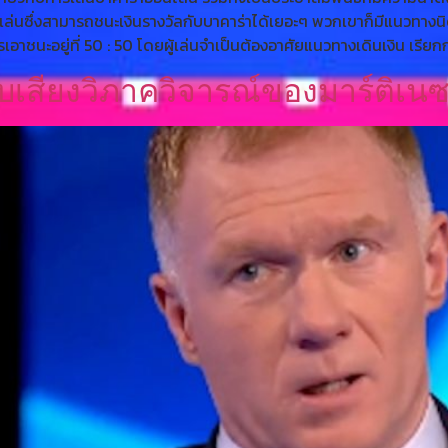
้วผู้เล่นซึ่งสามารถชนะเงินรางวัลกับบาคาร่าได้เยอะๆ พวกเขาก็มีแนวทา
ชนะอยู่ที่ 50 : 50 โดยผู้เล่นจำเป็นต้องอาศัยแนวทางเดินเงิน เรียกก
บเสียงวิภาควิจารณ์ของมาร์ติเน