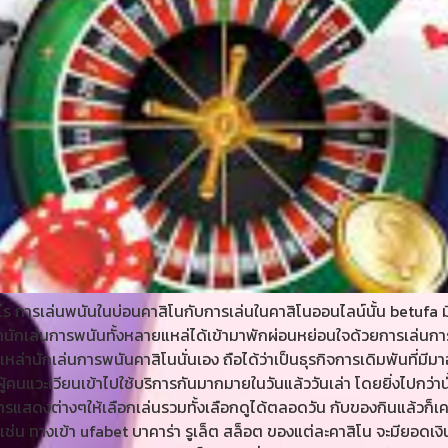
 การเล่นพนันในบ่อนคาสิโนกับการเล่นในคาสิโนออนไลน์นั้น betufa มี
หล่านักเล่นการพนันทั้งหลายแหล่ได้เข้ามาพักผ่อนหย่อนใจด้วยการเล่น
หล่านักเล่นการพนันคาสิโนนั่นเอง ถือได้ว่าเป็นธุรกิจการเดิมพันที่มี
ผู้คนแวะเวียนเข้าไปใช้บริการกันมากมายในวันแล้ววันเล่า โดยยิ่งไปกว่านั้นส
สดงต่างๆให้เลือกเล่นรวมทั้งเลือกดูได้ตลอดวัน กับของกินแล้วก็เครื่อ
เช่น ทางเข้า ufabet บาคาร่า รูเล็ต สล็อต ของแต่ละคาสิโน จะมียอดเงิ