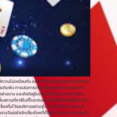
ความไม่เหมือนกัน แต่ว่าก็เป็นแหล่งสรุปความเบิกบาน
การเดิมพัน การเล่นการเดิมพันในสม้ยก่อน ทุกคนอาจ
มาอย่างนาน และยังมีอยู่ในตอนนี้ มีพัฒนาการมาอย่าง
ถานที่คาสิโนที่โบราณรวมทั้งมีชื่อเป็นที่เชื่อมั่น ก็จะ
งดื่มไว้รอบริการอย่างจุใจ คาสิโนมีลักษณะเด่นที่
นรางวัลล่อใจนักเสี่ยงโชคที่เป็นก้อนโตมากมาย รวมทั้ง