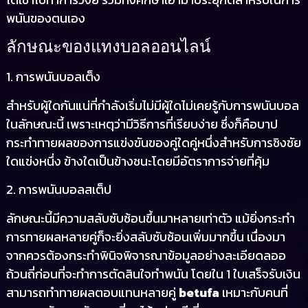
พนันของตนเอง
ลักษณะของแทงบอลออนไลน์
1. การพนันบอลเต็ง
สำหรับผู้ใดกันแน่ที่กำลังเริ่มไม่มีผู้ใดไม่เคยรู้กับการพนันบอล
ในลักษณะนี้ เพราะเหตุว่ามีวิธีการที่เรียบง่าย ซึ่งก็คือบาป
กระทำทายผลของการแข่งขันของคู่ใดคู่หนึ่งสำหรับการชิงชัย
ใดแข่งหนึ่ง ข้างใดเป็นข้างชนะโดยมีอัตราการจ่ายที่คุ้ม
2. การพนันบอลสเต็ป
ลักษณะนี้มีความสลับซับซ้อนขึ้นมาหลายเท่าตัว แม้ยิ่งกระทำ
การทายผลหลายคู่ก็จะยิ่งสลับซับซ้อนเพิ่มมากขึ้น เนื่องมา
จากควรต้องกระทำพินิจพิจารณาข้อมูลอย่างละเอียดลออ
ถ้วนถี่ก่อนที่จะทำการตัดสินใจทำพนัน โดยใน 1 ใบเสร็จรับเงิน
สามารถทำทายผลตอบแทนหลายคู่
betufa
เหมาะกับคนที่