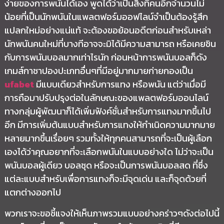
ง่ายของการพนันได้เอง พูดได้ว่าเป็นสิ่งที่คนอีกจำนวนไม่
น้อยที่เป็นนักพนันในแพลตฟอร์มออฟไลน์จำเป็นต้องรู้สึก
แปลกใหม่อย่างแน่แท้ จะต้องขอย้อนอดีตก่อนสำหรับเหล่า
นักพนันคนใหม่ที่บางทีอาจจะมิได้มีความสามารถ หรือเคยชิน
กับการพนันบอลมากเท่าไรนัก ก่อนหน้าการพนันบอลก็ดัง
เกมส์กาชาปองปะเภทอื่นๆที่มีอยู่มากมายก่ายกองเป็น
ufabet
มีแบบเดียวสำหรับการแทง หรือพนัน แต่ว่าเมื่อมี
การถือมาปรับปรุงต่อในลักษณะของแพลตฟอร์มออนไลน์
ทางกลุ่มผู้พัฒนาก็ได้เพิ่มฟังค์ชั่นสำหรับการแทงมากขึ้นไป
อีก มีการเพิ่มต้นแบบสำหรับการแทงให้กำเนิดความมากมาย
หลายมากขึ้นเรื่อยๆ รวมทั้งให้ทุกคนสามารถที่จะเป็นผู้เลือก
เองได้ว่าคุณอยากที่จะเลือกพนันในแบบอย่างใด ไม่ว่าจะเป็น
พนันบอลผู้เดียว บอลชุด หรือจะเป็นการพนันบอลสด ที่ซึ่ง
แต่ละแบบสำหรับเพื่อการแทงก็จะมีจุดเด่น และก็จุดด้วยที่
แตกต่างออกไป
พวกเราจะขอชี้แจงให้เห็นภาพรวมแบบอย่างคร่าวๆดังต่อไปนี้