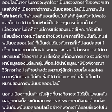
ออนไลน์บางครั้งอาจจะพูดได้ว่าเป็นสรวงสวรรค์ของพวกเขา
เลยก็ว่าได้ เนื่องจากว่าการพนันบอลออนไลน์เป็นการพนัน
ีีีufabet
กับกีฬาบอลที่ยอดเยี่ยมในกีฬาที่ผู้คนทั่วๆไปพอใจ
และก็กล่าวได้ว่าเป็นกีฬาที่เป็นปรากฎการณ์เลยก็ว่าได้
เนื่องจากครั้งใดก็ตามมีการแข่งของแมตช์ใหญ่ๆก็จะเป็น
เยี่ยมเรื่องราวหยุดโลกอย่างยิ่งจริงๆ การที่ได้พนันกับเกมส์
พนันบอลออนไลน์ ก็เป็นเช่นเดียวกับการที่ได้ปลดปล่อยให้
เด็กเล่นกับสนามเด็กเล่น พวกเขาจะแฮปปี้สำหรับการที่ได้ตา
มหาแมตช์ที่ต้องการเล่น เชียร์กลุ่มที่ต้องการแทง รวมถึงการ
หาข้อมูลของแต่ละกลุ่มเพื่อจะได้นำข้อมูลมาพินิจพิจารณา
วิธีการทำอะไรสักอย่างด้วยความรู้สึกรัก รวมทั้งเผลอไผล
ความรู้สึกที่แฮปปี้ที่เงินซื้อมิได้ นี่นั่นแหละคือสิ่งที่เป็นเป้า
หมายของการพนันบอลออนไลน์
นอกเหนือจากนั้นสำหรับผู้ใดที่บางทีอาจจะมิได้เป็นแฟนคลับ
คอลูกหนังก็ช่างเถิดเลย เพราะอะไรพวกเขาถึงยังเลือกที่จะ
พนันกับพนันบอลออนไลน์ อย่างที่พวกเราได้แอบชี้แจงไปใน