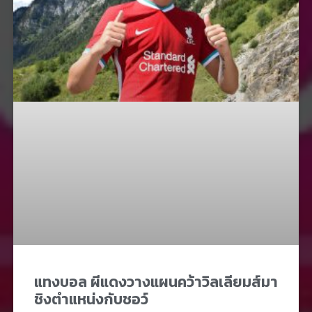
แทงบอล ผีแดงวางแผนคว้าวิลเลียมส์มา
ชิงตำแหน่งกับชอว์