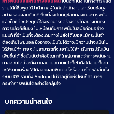
การพนันบอลผ่านทางออนไลน์
เป็นอีกหนึ่งหนทางการผลิต
รายได้ที่ซึ่งพูดได้ว่าถ้าหากผู้ใดกันสำนักงานเล่าเรียนข้อมูล
อย่างรอบคอบถ้วนถี่ ถึงเบื้องต้นกฎข้อตกลงแบบการพนัน
แล้วก็วิธีที่จะประยุกต์ใช้จะสามารถสร้างรายได้อย่างมั่นคง
ถาวรแล้วก็ยืนยง ไม่เหมือนกับการพนันในสมัยก่อนอย่าง
แน่แท้ ที่จำเป็นที่จะต้องเดินทางไปยังโต๊ะบอลแม้กระนั้นจำ
ต้องเก็บโพยบอล ซึ่งอาจจะเป็นไปได้ว่าจะมีความน่าจะเป็นไป
ได้ว่าแม้ทำหาย จะไม่สามารถที่จะเอาไปใช้สำหรับการปรับเงิน
เพิ่มขึ้นได้ ซึ่งนั่นนับว่าคือปัญหาที่ใหญ่มากแต่ว่าการพนันผ่าน
ทางออนไลน์ จะมีความสบายสบายแล้วก็เข้าถึงได้ง่าย ก็เลย
จะใช้งานเครื่องใช้ไม้สอยคอมพิวเตอร์หรือสมาร์ทโฟนอีกทั้ง
ระบบ IOS รวมทั้ง Android ไม่ว่าอยู่ที่แห่งไหนก็สามารถ
กระทำการพนันได้อย่างไร้กลุ้มใจ
บทความน่าสนใจ