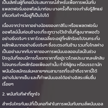
เป็นเลิศในผู้ที่เคยมีประสบการณ์สำหรับเพื่อการพนันกับ
แพลตฟอร์มออฟไลน์มาก่อน บางครั้งก็อาจจะกำลังรู้สึกแย่
เกี่ยวกับคำๆนี้อยู่ก็เป็นไปได้
เนื่องจากว่าราคาอย่างน้อยของคาสิโน หรือแพลตฟอร์ม
ออฟไลน์นั้นค่อนข้างจะที่จะถูกวางไว้เข้าขั้นที่สูงมากพอตัว
อย่างยิ่งจริงๆ ราคาโดยเฉลี่ยจะอยู่ที่หลักร้อยไปจนกระทั่ง
หลักพันบาทอย่างยิ่งจริงๆ ซึ่งจะตรงกันข้าม รวมทั้งไกลห่าง
เป็นอย่างมากกับราคาของการพนันบอลออนไลน์ในช่วง
ปัจจุบันที่ชอบมีการตั้งเรทราคาที่อยู่ราวโดยประมาณหลักสิบ
ไปจนกระทั่งหลักร้อยเพียงเท่านั้น ทำให้ผู้คน หรือบรรดานัก
พนันมือสมัครเล่นหลายๆคนสามารถที่จะเข้าถึงราคานี้ได้
อย่างไม่ยากเย็น และก็ทำพนันบอลได้อย่างอิสระเพิ่มขึ้น
เรื่อยๆ
2. พนันกับกีฬาที่ถูกใจ
สำหรับใครกันแน่ที่เป็นคอกีฬาในการพนันกับเกมส์พนันบอล