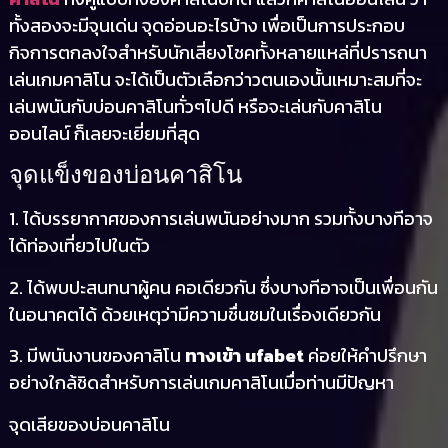
ทั้งสองจะมีจุนเด่น จุดอ่อนอะไรบ้าง เพื่อเป็นการประกอบ
กิจการตกลงใจสำหรับนักเสี่ยงโชคทั้งหลายแหล่ที่ปรารถนา
เล่นเกมคาสิโน จะได้เป็นตัวเลือกว่าวตนเองนั้นเหมาะสมที่จะ
เล่นพนันกับบ่อนคาสิโนทั่วๆไปดี หรือจะเล่นกับคาสิโน
ออนไลน์ ก็เลยจะเยี่ยมที่สุด
จุดแข็งของบ่อนคาสิโน
1. ได้บรรยากาศของการเล่นพนันอย่างมาก รวมทั้งบางทีอาจ
ได้ท่องเที่ยวไปในตัว
2. ได้พบปะสนทนาผู้คน คอเดียวกัน ซึ่งบางทีอาจเป็นเพื่อนกัน
ในอนาคตได้ ด้วยเหตุว่ามีความชื่นชมในเรื่องเดียวกัน
3. มีพนันงานของคาสิโน
ทางเข้า ufabet
ค่อยให้คำปรึกษา
อย่างใกล้ชิดสำหรับการเล่นเกมคาสิโนเมื่อท่านมีปัญหา
จุดเสียของบ่อนคาสิโน