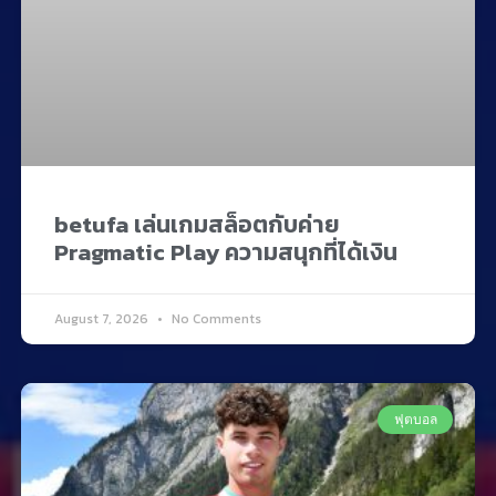
betufa เล่นเกมสล็อตกับค่าย
Pragmatic Play ความสนุกที่ได้เงิน
August 7, 2026
No Comments
ฟุตบอล