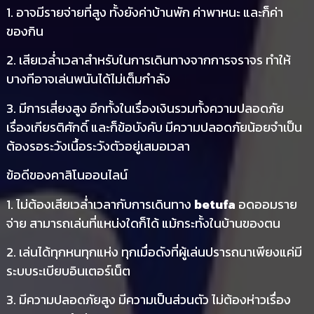
1. อาจมีรายจ่ายที่สูง ทั้งยังค่าบ้านพัก ค่าพาหนะ และก็ค่า
ของกิน
2. เสียเวล่ำเวลาสำหรับในการเดินทางจากการจราจร ทำให้
บางทีอาจเล่นพนันได้ไม่เต็มกำลัง
3. มีการเสี่ยงสูง อีกทั้งในเรื่องเงินรวมทั้งความปลอดภัย
เรื่องเกียรติศักดิ์ และก็ข้อบังคับ มีความปลอดภัยน้อยจำเป็น
ต้องรอระวังเนื้อระวังตัวอยู่เสมอเวลา
ข้อดีของคาสิโนออนไลน์
1. ไม่ต้องเสียเวล่ำเวลากับการเดินทาง
betufa
อดออมราย
จ่าย สามารถเล่นที่แหน่งใดก็ได้ แม้กระทั้งในบ้านของตน
2. เล่นได้ทุกหนทุกแห่ง ทุกเมื่อดังที่ผู้เล่นปรารถนาเพียงแค่มี
ระบบระเบียบอินเตอร์เน็ต
3. มีความปลอดภัยสูง มีความเป็นส่วนตัว ไม่ต้องห่าวเรื่อง