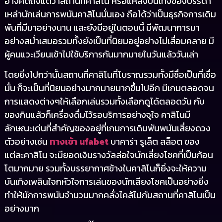
อาจคิดถึงแต่ว่าสถานที่คาสิโน หรือแหล่งบันเทิงของบรรดา
เหล่านักเล่นการพนันคาสิโนนั่นเอง ถือได้ว่าเป็นธุรกิจการเดิม
พันที่มีมาอย่างนาน และยังมีอยู่ในตอนนี้ มีพัฒนาการมา
อย่างสม่ำเสมอรวมทั้งยังเป็นที่นิยมอยู่อย่างไม่เสื่อมคลาย มี
ผู้คนแวะเวียนเข้าไปใช้บริการกันมากมายในวันแล้ววันเล่า
โดยยิ่งไปกว่านั้นสถานที่คาสิโนที่โบราณรวมทั้งมีชื่อเป็นที่เชื่อ
มั่น ก็จะเป็นที่นิยมอย่างมากมายมากขึ้นไปอีก มีเกมตลอดจน
การแสดงต่างๆให้เลือกเล่นรวมทั้งเลือกดูได้ตลอดวัน กับ
ของกินแล้วก็เครื่องดื่มไว้รอบริการอย่างจุใจ คาสิโนมี
ลักษณะเด่นที่สำคัญของอยู่ที่เกมการเดิมพันพนันเสี่ยงดวง
ตัวอย่างเช่น
ทางเข้า ufabet
บาคาร่า รูเล็ต สล็อต ของ
แต่ละคาสิโน จะมียอดเงินรางวัลล่อใจนักเสี่ยงโชคที่เป็นก้อน
โตมากมาย รวมทั้งบรรยากาศข้างในคาสิโนก็ยิ่งจะให้ความ
บันเทิงเพลินใจกหัวใจการเล่นของนักเสียงโชคเป็นอย่างยิ่ง
ทำให้นักการพนันจำนวนมากคลั่งไคล้ไปกับสถานที่คาสิโนเป็น
อย่างมาก