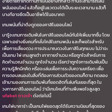
ง่ายดายถ้าเกิดท่านทำเป็นอย่างที่กล่าว ท่านจะสามารถเล่น
พนันออนไลน์ แล้วก็อยู่ในแวดวงได้เป็นระยะเวลานาน แล้วก็
บางทีอาจยึดเป็นอาชีพได้ในอนาคต
เกมพนันที่น่าดึงดูดของคาสิโนออนไลน์
มารู้จะเกมการเดิมพันในคาสิโนออนไลน์กันให้เพิ่มมากขึ้น โดย
เฉพาะอย่างยิ่งคนที่คลั่งไคล้ในเกมพนัน และก็พอใจสำหรับ
เพื่อการเสี่ยงดวง การประมาณดวงในคาสิโนทุกแบบ ไม่ว่าจะ
เป็นเกม ไพ่ เกมลูกเต๋า เกาทายจำนวน หรือถูกใจสำหรับการ
คิดคำนวณจำนวน ถูกใจจำนวน เรียกว่าถูกใจการเดิมพันเป็น
ความรู้สึกนึกคิด หรือจะเล่นเพื่อการระงับความเครียด เพื่อ
การตอบสนองในสิ่งที่ต้องการส่วนตัวของตนก็ตาม ทดลอง
เข้ามามองเกมการเดิมพันที่ยอดฮิตที่เล่นกันเยอะที่สุด ใน
วงการคาสิโนออนไลน์ ว่ามีเกมไหนที่ท่านพึงพอใจสูงสุด
ufabet ทางเข้า
ดังต่อไปนี้
เกมไพ่บาคาร่า เป็นเกมไพ่ยอดสุดได้รับความนิยมที่สุดของ