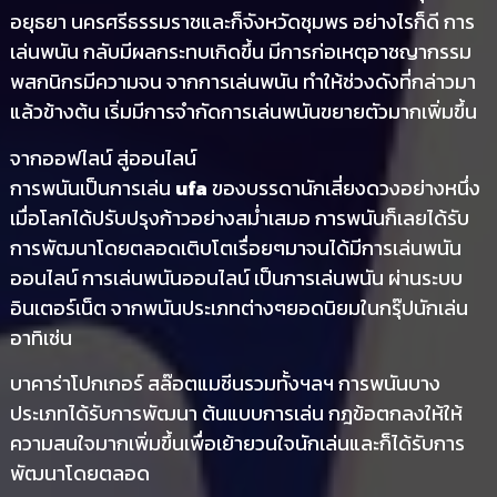
อยุธยา นครศรีธรรมราชและก็จังหวัดชุมพร อย่างไรก็ดี การ
เล่นพนัน กลับมีผลกระทบเกิดขึ้น มีการก่อเหตุอาชญากรรม
พสกนิกรมีความจน จากการเล่นพนัน ทำให้ช่วงดังที่กล่าวมา
แล้วข้างต้น เริ่มมีการจำกัดการเล่นพนันขยายตัวมากเพิ่มขึ้น
จากออฟไลน์ สู่ออนไลน์
การพนันเป็นการเล่น
ufa
ของบรรดานักเสี่ยงดวงอย่างหนึ่ง
เมื่อโลกได้ปรับปรุงก้าวอย่างสม่ำเสมอ การพนันก็เลยได้รับ
การพัฒนาโดยตลอดเติบโตเรื่อยๆมาจนได้มีการเล่นพนัน
ออนไลน์ การเล่นพนันออนไลน์ เป็นการเล่นพนัน ผ่านระบบ
อินเตอร์เน็ต จากพนันประเภทต่างๆยอดนิยมในกรุ๊ปนักเล่น
อาทิเช่น
บาคาร่าโปกเกอร์ สล๊อตแมชีนรวมทั้งฯลฯ การพนันบาง
ประเภทได้รับการพัฒนา ต้นแบบการเล่น กฎข้อตกลงให้ให้
ความสนใจมากเพิ่มขึ้นเพื่อเย้ายวนใจนักเล่นและก็ได้รับการ
พัฒนาโดยตลอด