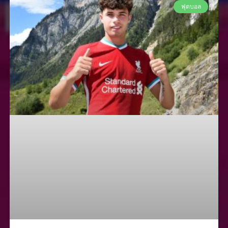
ฟุตบอล