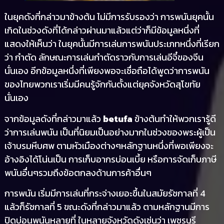
ในยุคดังที่กล่าวมาข้างต้น ไม่มีการรับรองว่า การพนันยุคนั้น
เกิดในช่วงดังที่ได้กล่าวผ่านมาแล้วแต่ว่าก็มีข้อมูลหนึ่งที่
แสดงให้เห็นว่า ในยุคนั้นมีการเล่นการพนันประเภทหนึ่งที่เรียก
ว่า กำตัด ลักษณะการเล่นกำตัดราวกับการเล่นอีจี๋ของจีน
นั่นเอง อีกข้อมูลหนึ่งที่เพียงพอจะเชื่อถือได้พูดว่าการพนัน
ของไทยพวกเราเริ่มมีคนรู้จักกันตั้งแต่ยุคจังหวัดสุโขทัย
นั่นเอง
จากข้อมูลดังที่กล่าวมาแล้ว
betufa
ข้างต้นทำให้พวกเรารู้ดี
ว่าการเล่นพนัน เป็นที่นิยมเป็นอย่างมากในช่วงของพระผู้เป็น
เจ้าบรมหีบศพ ตามหัวเมืองต่างๆหลักฐานหนึ่งที่พอเพียงจะ
อ้างอิงได้โน่นเป็น การเก็บอากรบ่อนเบี้ย หรือการจัดเก็บภาษี
พนันอื่นๆรวมถึงข้อตกลงด้านการค้าอื่นๆ
การพนัน เริ่มมีการเล่นที่กระจ่างเยอะขึ้นในสมัยรัชกาลที่ 4
แล้วก็รัชกาลที่ 5 ขณะดังที่กล่าวมาแล้ว ตามหลักฐานมีการ
ปิดบ่อนพนันหลายที่ ในหลายจังหวัดดังเช่นว่า เพชรบุรี