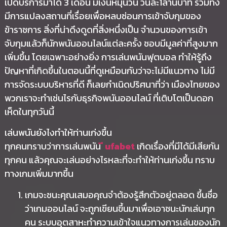
เปิดบริการมาได้ 3 เดือน มีเงินหมุนวน วันละ1ล้านบาท รวมทั้ง
มีการแปลงสถานที่เรื่อยเพื่อหลบซ่อนการเข้าจับกุมของ
ข้าราชการ สิ่งที่น่าดึงดูดที่สิ่งหนึ่งเป็น จำนวนของการเข้า
จับกุมแล้วก็นักพนันออนไลน์แต่ละครั้ง ชอบมีมูลค่าที่สูงมาก
เพิ่มขึ้น โดยเฉพาะอย่างยิ่ง การเล่นพนันฟุตบอล ทำให้รู้ถึง
ปัญหาที่เกิดขึ้นในตอนนี้ที่ดูเหมือนกับว่าจะไม่มีแนวทาง ไม่มี
การจัดระบบบริหารที่ดี ก็เลยกำเนิดปริศนาที่ว่า เมืองไทยของ
พวกเราจะทำเช่นไรกับธุรกิจพนันออนไลน์ ที่เติบโตเป็นดอก
เห็ดในทุกวันนี้
เล่นพนันยังไงทำให้ท่านเก่งขึ้น
ทุกคนทราบว่าการเล่นพนัน
ี ufabet
เกิดเรื่องที่มีได้มีเสียกัน
ทุกคน แล้วคุณจะเล่นอย่างไรหละที่จะทำให้ท่านเก่งขึ้น ทราบ
ทางเกมเพิ่มมากขึ้น
เกมจะชนะคุณเสมอคุณจำต้องรู้สึกตัวอยู่ตลอด ขึ้นชื่อ
ว่าเกมออนไลน์ จะถูกเขียนขึ้นมาเพื่อเอาชนะนักเล่นทุก
คน ระบบอุตสาหะทำความเข้าใจแนวทางการเล่นของนัก