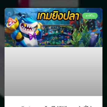
คาสิโน