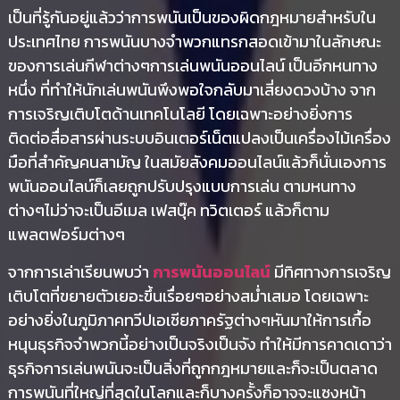
เป็นที่รู้กันอยู่แล้วว่าการพนันเป็นของผิดกฎหมายสำหรับใน
ประเทศไทย การพนันบางจำพวกแทรกสอดเข้ามาในลักษณะ
ของการเล่นกีฬาต่างๆการเล่นพนันออนไลน์ เป็นอีกหนทาง
หนึ่ง ที่ทำให้นักเล่นพนันพึงพอใจกลับมาเสี่ยงดวงบ้าง จาก
การเจริญเติบโตด้านเทคโนโลยี โดยเฉพาะอย่างยิ่งการ
ติดต่อสื่อสารผ่านระบบอินเตอร์เน็ตแปลงเป็นเครื่องไม้เครื่อง
มือที่สำคัญคนสามัญ ในสมัยสังคมออนไลน์แล้วก็นั่นเองการ
พนันออนไลน์ก็เลยถูกปรับปรุงแบบการเล่น ตามหนทาง
ต่างๆไม่ว่าจะเป็นอีเมล เฟสบุ๊ค ทวิตเตอร์ แล้วก็ตาม
แพลตฟอร์มต่างๆ
จากการเล่าเรียนพบว่า
การพนันออนไลน์
มีทิศทางการเจริญ
เติบโตที่ขยายตัวเยอะขึ้นเรื่อยๆอย่างสม่ำเสมอ โดยเฉพาะ
อย่างยิ่งในภูมิภาคทวีปเอเชียภาครัฐต่างๆหันมาให้การเกื้อ
หนุนธุรกิจจำพวกนี้อย่างเป็นจริงเป็นจัง ทำให้มีการคาดเดาว่า
ธุรกิจการเล่นพนันจะเป็นสิ่งที่ถูกกฎหมายและก็จะเป็นตลาด
การพนันที่ใหญ่ที่สุดในโลกและก็บางครั้งก็อาจจะแซงหน้า