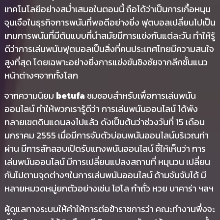
เทคโนโลยีอย่างสม่ำเสมอในตอนนี้ ถือได้ว่าเป็นการเกื้อหนุน
จุนเจือในธุรกิจการพนันที่พอดีอย่างยิ่ง ฟุตบอลเปลี่ยนไปเป็น
เกมการพนันที่มีต้นแบบที่นำสมัยมีการแข่งกันแต่ละวัน ทำให้รู้
ดีว่าการเล่นพนันฟุตบอลเป็นสิ่งที่คนประเทศไทยมีความสนใจ
สูงที่สุด โดยเฉพาะอย่างยิ่งการแข่งขันชิงชัยจากลีกชั้นแนว
หน้าต่างๆจากทั้งโลก
จากความนิยม
betufa
ชมชอบสำหรับเพื่อการเล่นพนัน
ออนไลน์ ทำให้พวกเรารู้ดีว่า การเล่นพนันออนไลน์ ได้พัง
ทลายเขตดินแดนลงไปแล้ว ดังเป็นต้นว่าช่วงวันที่ 15 เดือน
มกราคม 2555 เมื่อมีการจับตัวบ่อนพนันออนไลน์บริเวณท่า
ผ่าน มีการลักลอบเปิดรับแทงพนันออนไลน์ ชี้ให้เห็นว่า การ
เล่นพนันออนไลน์ มีการเปลี่ยนแปลงสถานที่ หมุนวน เปลี่ยน
กันไปตามจุดต่างๆในการเล่นพนันออนไลน์ ด้ามจับจับได้ มี
หลายหมวดหมู่ยกตัวอย่างเช่น ไฮโล กำถั่ว หวย บาคาร่า ฯลฯ
ผู้ดูแลทางระบบให้คำให้การต่อข้าราชการว่า คณะทำงานพึ่งจะ