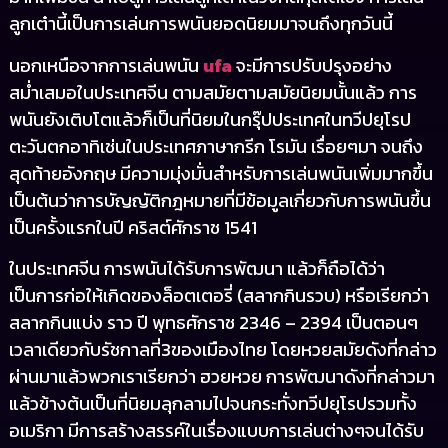
ลูกเต๋านี้เป็นการเล่นการพนันยอดนิยมมาจนถึงทุกวันนี้
นอกเหนือจากการเล่นพนัน
ufa
จะมีการปรับปรุงอย่าง
สม่ำเสมอในประเทศจีน ตามสมัยตามสมัยนิยมนั้นแล้ว การ
พนันยังเติบโตแล้วก็เป็นที่นิยมในกรุ๊ปประเทศในทวีปยุโรป
ตะวันตกอาทิเช่นในประเทศภาษากรีก โรมัน เรื่อยๆมา จนถึง
สุดท้ายอังกฤษ มีความมุ่งมั่นสำหรับการเล่นพนันเพิ่มมากขึ้น
เป็นต้นว่าการบัญญัติกฎหมายที่มีข้อมูลเกี่ยวกับการพนันขึ้น
เป็นครั้งแรกในปี คริสต์ศักราช 1541
ในประเทศจีน การพนันได้รับการพัฒนา แล้วก็ถือได้ว่า
เป็นการก่อให้เกิดของล็อตเตอรี่ (สลากกินรวบ) หรือเรียกว่า
สลากกินแบ่ง ราว ปี พุทธศักราช 2346 – 2394 เป็นตอนๆ
เวลาเดียวกับรัชกาลที่3ของเมืองไทย โดยหวยสมัยดังที่กล่าว
ผ่านมาแล้วพวกเราเรียกว่า ฮวยหวย การพัฒนาดังที่กล่าวมา
แล้วข้างต้นเป็นที่นิยมลุกลามไปจนกระทั่งทวีปยุโรปรวมทั้ง
อเมริกา มีการสร้างสรรค์ในเรื่องแบบการเล่นต่างๆจนได้รับ