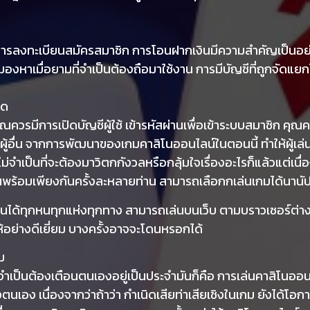
การลงทะเบียนสมัครสมาชิก การโอนฝากเงินมีความสำคัญเป็นอย่
มองหาเมื่อยามที่จำเป็นต้องถือมาใช้งาน การมีบัญชีที่ถูกจัดแ
ุด
ควรมีการเปิดบัญชีผู้ใช้ เข้ารหัสผ่านเพื่อเข้าระบบสมาชิก คุณค
ผู้อื่น จากการพัฒนาของเกมคาสิโนออนไลน์ในตอนนี้ ทำให้ผู้เล่นร
่นไม่จำเป็นที่จะต้องมาวิตกกังวลหรือกลุ้มใจเรื่องอะไรก็แล้วแต่เ
พร้อมเพียงกันครั้งละหลายท่าน สามารถเลือกกเล่นเกมได้นานัปก
่นได้ทุกหนทุกแห่งทุกทาง สามารถเล่นบนเว็บ ตามบราวเซอร์ต่าง
้อย่างดีเยี่ยม บางครั้งอาจจะโดนหรอกได้
ม
่งที่จำเป็นต้องเตือนตนเองอยู่เป็นประจำมันก็คือ การเล่นคาสิโนออน
อง เนื่องจากว่าถ้าว่า กำเนิดเสียท่าเสียเชิงในเกม ยังได้โอกาสแ