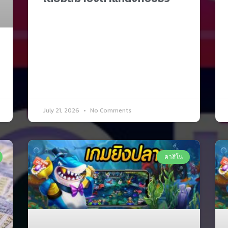
July 21, 2026
No Comments
คาสิโน