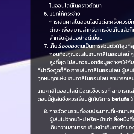
โนออนไลน์ในคราวถัดมา
แยกให้กระจ่าง
การเล่นคาสิโนออนไลน์แต่ละครั้งควรมี
ต่างๆเพื่อสบายสำหรับการจัดเก็บแล้วก็
สำหรับผู้เล่นอย่างดีเยี่ยม
เก็บเรื่องของตนเป็นการส่วนตัวให้สูงที่ส
ก่อนที่จะคุณจะเล่นเกมคาสิโนออนไลน์ คุณ
สูงที่สุด ไม่สมควรบอกข้อมูลต่างๆให้กับ
ที่น่าดึงดูดก็คือ การเล่นคาสิโนออนไลน์ ผู้เล
ทุกหนทุกแห่ง เกมคาสิโนออนไลน์ สามารถเล่น
เกมคาสิโนออนไลน์ มีจุดแข็งตรงที่ สามารถเล
ตอนนี้ผู้เล่นจึงควรเรียนผู้ให้บริการ
betufa
ให
การวัดตนรวมทั้งงบประมาณที่เหทมาะส
ผู้เล่นไม่ว่าคนใหม่ หรือหน้าเก่า สิ่งหนึ
เกินความสามารถ เกินหน้าเกินตาตักของตนเ