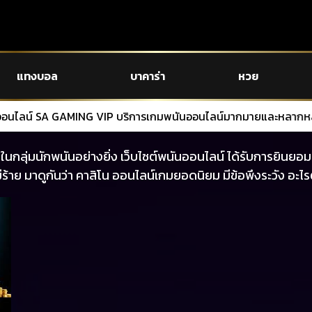
แทงบอล
บาคาร่า
หวย
ING VIP บริการเกมพนันออนไลน์มากมายและหลากหลาย สมัครง่ายผ่าน
ยมในกลุ่มนักพนันอย่างยิ่ง เว็บไซต์พนันออนไลน์ ได้รับการยินยอ
ีร้าย มาดูกันว่า คาสิโน ออนไลน์เกมยอดนิยม มีข้อพึงระวัง อะไ