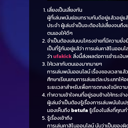
เสี่ยงเป็นเสี่ยงกัน
ผู้ที่เล่นพนันย่อมทราบกันดีอยู่แล้วอยู่แล
ประจำ ผู้เล่นจำเป็นจะต้องไม่เสี่ยงจนถึง
ตนเองให้ดีๆ
จำเป็นต้องเล่นบนโครงข่ายที่มีความยั่งยื
เป็นที่รู้กันอยู่แล้ว่า การเล่นคาสิโนออ
ว่า
ufakick
สิ่งนี้ส่งผลต่อการชำระเงินพ
ให้เวลากับตนเองมากมายๆ
การเล่นพนันออนไลน์ เรื่องของเวลาแล้วก
ศึกษาเรียนเกมการเล่นแต่ละประเภทให้อย่า
ระยะเวลาสำหรับเพื่อการตกลงใจมีความส
ทำความเข้าใจคนที่อยู่รอบข้างให้กระจ่าง
ผู้เล่นจำเป็นต้องรู้เรื่องการเล่นพนัน
มองเห็นถึง
betufa
รู้เรื่องในสิ่งที่ค
รู้เรื่องเข้าถึง
การเล่นคาสิโนออนไลน์ นับว่าเป็นของผิด