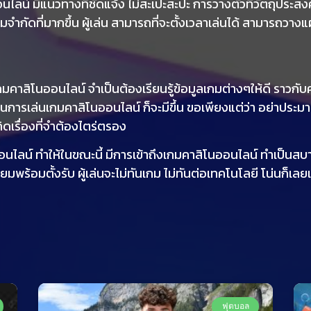
น์ มีแนวทางที่ชัดแจ้ง ไม่สะเปะสะปะ การวางตัวที่วัตถุประสง
ำกัดที่มากขึ้น ผู้เล่น สามารถที่จะตั้งเวลาเล่นได้ สามารถวางแผนด
มคาสิโนออนไลน์ จำเป็นต้องเรียนรู้ข้อมูลเกมต่างๆให้ดี ราวกับ
บในการเล่นเกมคาสิโนออนไลน์ ก็จะมีขึ้น ขอเพียงแต่ว่า อย่าประ
ิดเรื่องที่จำต้องไตร่ตรอง
นออนไลน์ ทำให้ในขณะนี้ มีการเข้าถึงเกมคาสิโนออนไลน์ ทำเป็นส
ียมพร้อมตั้งรับ ผู้เล่นจะไม่ทันเกม ไม่ทันต่อเทคโนโลยี โน่นก็เล
น
ฟุตบอล