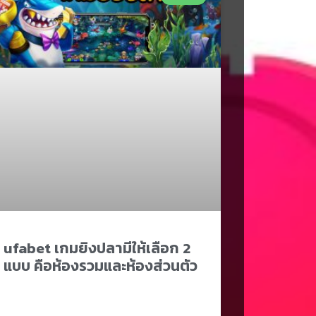
ufabet เกมยิงปลามีให้เลือก 2
แบบ คือห้องรวมและห้องส่วนตัว