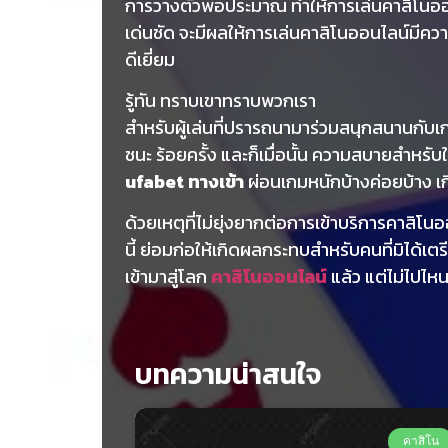
การวางตัวพอประมาณ ทำให้การเล่นคาสิโนออนไล
เด่นชัด จะมีผลให้การเล่นคาสิโนออนไลน์มีความจ
ดีเยี่ยม
รู้ทัน ทราบเขาทราบพวกเรา
สำหรับผู้เล่นที่ปรารถนามาร่วมสนุกสนานกับเก
ชนะ ร้อยครั้ง และก็เมื่อนั้น ความสบายสำหรั
ufabet ทางเข้า
ผ่อนเกมหนักบ้างค่อยบ้าง เก
ด้วยเหตุที่ไม่ยุ่งยากต่อการเข้าบริการคาสิโ
นี้ ย่อมก่อให้เกิดผลกระทบสำหรับคนที่มิได้เตร
เข้ามาสู่โลก
คาสิโนออนไลน์
แล้ว แต่ไม่ไปไห
บทความน่าสนใจ
คาสิโน