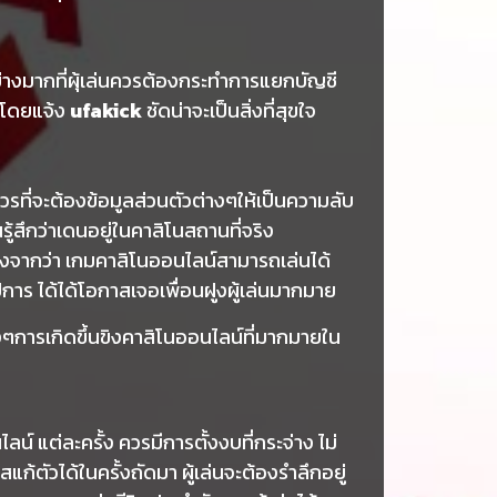
างมากที่ผุ้เล่นควรต้องกระทำการแยกบัญชี
ยกโดยแจ้ง
ufakick
ชัดน่าจะเป็นสิ่งที่สุขใจ
วรที่จะต้องข้อมูลส่วนตัวต่างๆให้เป็นความลับ
ู้สึกว่าเดนอยู่ในคาสิโนสถานที่จริง
นื่องจากว่า เกมคาสิโนออนไลน์สามารถเล่นได้
าร ได้ได้โอกาสเจอเพื่อนฝูงผู้เล่นมากมาย
ๆการเกิดขึ้นขิงคาสิโนออนไลน์ที่มากมายใน
ไลน์ แต่ละครั้ง ควรมีการตั้งงบที่กระจ่าง ไม่
ก้ตัวได้ในครั้งถัดมา ผู้เล่นจะต้องรำลึกอยู่