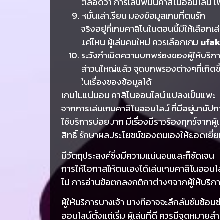
ตลอดว่า การเล่นพนันคาสิโนออนไลน์ เพื
หมั่นเล่าเรียน มองข้อมูลเกมที่ตนรัก
จริงอยู่ที่เกมคาสิโนในตอนนี้มีให้เลือ
แค่ไหน ผู้เล่นคนใหม่ ควรเลือกเกม
ufak
ระวังกำเนิดความบกพร่องของผู้ให้บริก
ส่าวนใหญ่แล้ว จุดบกพร่องต่างๆที่เกิด
ในเรื่องของข้อมูลได้
เกมไม่แน่นอน คาสิโนออนไลน์ แปลงเป็นแพะ
จากการเล่นเกมคาสิโนออนไลน์ ที่มีอยู่นานัปการ
ใช้บริการบ่อยมาก มีเรื่องมีราวร้องทุกข์จากผู้เล
สิทธิ์ รักษาผลประโยชน์ของตนเองให้ยอดเยี่ย
มีวัตถุประสงค์ซึ่งมีความแน่นอนและก็ชัดเจน
การให้โอกาสให้ตนเองได้เล่นเกมคาสิโนออนไลน์ 
ไป การอ่านข้อตกลงกติกาต่างๆจากผู้ให้บริการ
ผู้ให้บริการบางเจ้า บางทีอาจจะลึกลับซับซ้อนซ่อ
ออนไลน์ตั้งแต่เริ่ม ผู้เล่นที่ดี ควรมีจุดหมายส