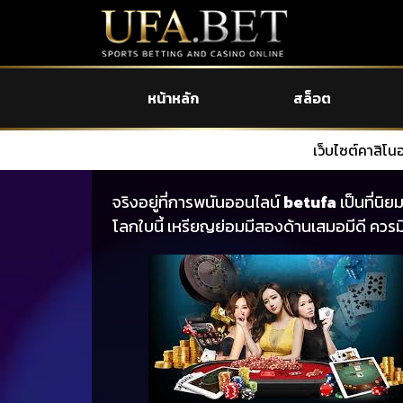
หน้าหลัก
สล็อต
เว็บไซต์คาสิโนออนไลน์ SA GAM
จริงอยู่ที่การพนันออนไลน์
betufa
เป็นที่นิ
โลกใบนี้ เหรียญย่อมมีสองด้านเสมอมีดี ควรม