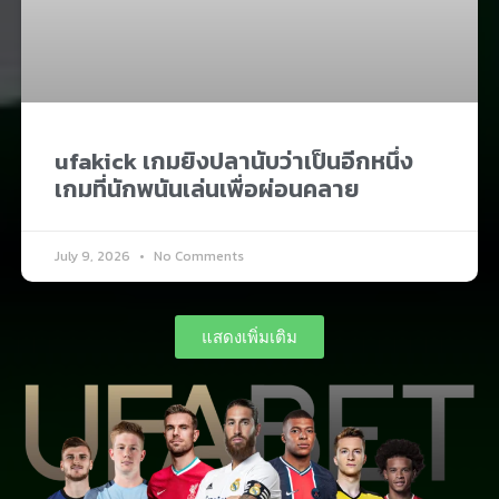
ufakick เกมยิงปลานับว่าเป็นอีกหนึ่ง
เกมที่นักพนันเล่นเพื่อผ่อนคลาย​
July 9, 2026
No Comments
แสดงเพิ่มเติม