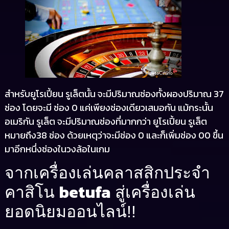
สำหรับยูโรเปี้ยน รูเล็ตนั้น จะมีปริมาณช่องทั้งผองปริมาณ 37
ช่อง โดยจะมี ช่อง 0 แค่เพียงช่องเดียวเสมอกัน แม้กระนั้น
อเมริกัน รูเล็ต จะมีปริมาณช่องที่มากกว่า ยูโรเปี้ยน รูเล็ต
หมายถึง38 ช่อง ด้วยเหตุว่าจะมีช่อง 0 และก็เพิ่มช่อง 00 ขึ้น
มาอีกหนึ่งช่องในวงล้อในเกม
จากเครื่องเล่นคลาสสิกประจำ
betufa
คาสิโน
สู่เครื่องเล่น
ยอดนิยมออนไลน์!!