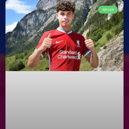
ฟุตบอล