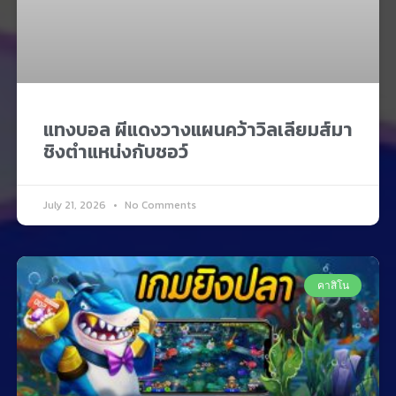
แทงบอล ผีแดงวางแผนคว้าวิลเลียมส์มา
ชิงตำแหน่งกับชอว์
July 21, 2026
No Comments
คาสิโน