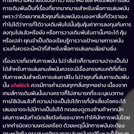
การให้ความหมายได้เป็นการวางเป้าหมายสำหรับเพื่อการเล่น
การเดิมพันเป็นที่เรื่องที่ยากมากมายสำหรับเพื่อการเล่นพนัน
เพราะว่าโดยมากแล้วคุณที่เล่นพนันจะมองหาสิ่งที่ตัวเราเอง
ทำไม่ได้ว่าการที่ได้วางเดิมพันไปนั้นคุ้มคุ้มค่าการลงทุนกับการ
ลงทุนไปแล้วหรือยัง หรือการวางเดิมพันในตานั้นๆจะได้ คุ้ม
หรือเปล่า คุณจำเป็นต้องเรียนรู้การวางเป้าหมายการพนัน
รวมทั้งควรจะมีหน้าที่สำหรับเพื่อการเล่นเกมส์อย่างยิ่ง
เรื่องราวเกี่ยวกับการพนัน ไม่ว่าสิ่งใดก็ตามความน่าจะเป็นไป
ได้สำหรับการเล่นเกมส์พนันควรจะมีเรื่องทรรศนะคติที่เกี่ยว
กับการพนันสำหรับการเล่นคาสิโน ไม่ว่าคุณที่เล่นการเดิมพัน
นั้น
ufakick
ควรมีการคำนวณทุกๆสิ่งทุกๆอย่าง เนื่องจาก
เกมส์การเดิมพันนั้นบางคราวก็ไม่สามารถที่จะระบุแนวทาง
การใช้เงินแล้วก็ ความน่าจะเป็นไปได้การที่นักเสี่ยงโชคจะได้
เสมออาจจะไม่มีทางเป็นไปได้ ทดลองดูตรงข้ามถ้าหากนัก
เล่นการพนันกำเนิดเสียตังค์เยอะมากๆ ทำให้นักการพนันโดย
มากกำเนิดความเคร่งเครียด ด้วยเหตุนี้นักการพนันจะต้อง
ตระหนักถึง ทรรศนะคติของการเล่นพนันคาสิโนและก็จำแนก