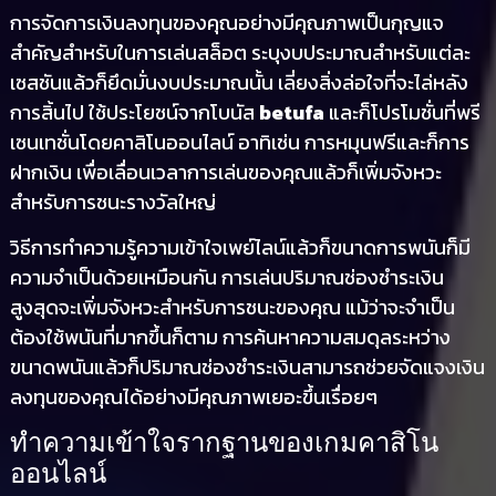
การจัดการเงินลงทุนของคุณอย่างมีคุณภาพเป็นกุญแจ
สำคัญสำหรับในการเล่นสล็อต ระบุงบประมาณสำหรับแต่ละ
เซสชันแล้วก็ยึดมั่นงบประมาณนั้น เลี่ยงสิ่งล่อใจที่จะไล่หลัง
การสิ้นไป ใช้ประโยชน์จากโบนัส
betufa
และก็โปรโมชั่นที่พรี
เซนเทชั่นโดยคาสิโนออนไลน์ อาทิเช่น การหมุนฟรีและก็การ
ฝากเงิน เพื่อเลื่อนเวลาการเล่นของคุณแล้วก็เพิ่มจังหวะ
สำหรับการชนะรางวัลใหญ่
วิธีการทำความรู้ความเข้าใจเพย์ไลน์แล้วก็ขนาดการพนันก็มี
ความจำเป็นด้วยเหมือนกัน การเล่นปริมาณช่องชำระเงิน
สูงสุดจะเพิ่มจังหวะสำหรับการชนะของคุณ แม้ว่าจะจำเป็น
ต้องใช้พนันที่มากขึ้นก็ตาม การค้นหาความสมดุลระหว่าง
ขนาดพนันแล้วก็ปริมาณช่องชำระเงินสามารถช่วยจัดแจงเงิน
ลงทุนของคุณได้อย่างมีคุณภาพเยอะขึ้นเรื่อยๆ
ทำความเข้าใจรากฐานของเกมคาสิโน
ออนไลน์