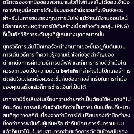
ตรึกตรองจากมือของพวกเขาแล้วก็ไพ่ที่แลเห็นได้ของเจ้ามือ
กราฟกลุ่มนี้ลดการได้เปรียบของเจ้ามือรวมทั้งเพิ่มจังหวะ
สำหรับในการชนะของคุณ การนับไพ่ แม้ว่าจะใช้งานออนไลน์
ได้ยากเพราะเหตุว่าการใช้ตัวสร้างเนื้อสร้างตัวเลขสุ่ม (RNG)
ก็เป็นอีกวิธีการระดับสูงที่ผู้เล่นบางบุคคลบากบั่น
ยุทธวิธีการเล่นโป๊กเกอร์จะต่างๆนาๆเยอะขึ้นอยู่กับต้นแบบ
การเล่น วิธีการทำความรู้ความเข้าใจถึงจุดสำคัญของ
ตำแหน่ง การศึกษาวิธีการบลัฟฟ์ และก็การทราบดีว่าเมื่อใด
ควรจะหมอบเป็นความถนัด
betufa
ที่สำคัญในโป๊กเกอร์ การ
ตัดสินใจแต่ละครั้งควรจะขึ้นกับช่องทางสำหรับในการทำมือ
ของคุณเสร็จแล้วก็การชำระเงินที่เป็นได้
บาคาร่ามีชื่อเสียงในเรื่องความง่ายๆจำเป็นต้องใช้หนทางที่ไม่
อ้อมค้อม การพนันกับเจ้ามือถือว่าเป็นการขยับเขยื้อนที่เหมาะ
สมที่สุดทางสถิติ เนื่องจากว่ามีการได้เปรียบของเจ้ามือต่ำลง
ยิ่งกว่าการพนันกับผู้เล่นหรือเท่ากันน้อย การรับทราบแบบ
แล้วก็แนวโน้มในเกมสามารถช่วยแจ้งการตัดสินใจพนันของ