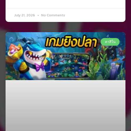
July 21, 2026
No Comments
คาสิโน