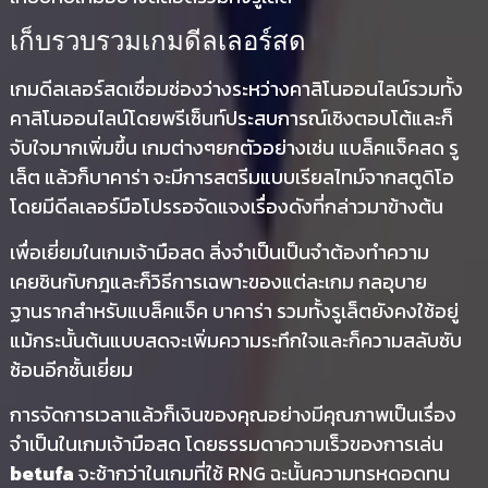
เก็บรวบรวมเกมดีลเลอร์สด
เกมดีลเลอร์สดเชื่อมช่องว่างระหว่างคาสิโนออนไลน์รวมทั้ง
คาสิโนออนไลน์โดยพรีเซ็นท์ประสบการณ์เชิงตอบโต้และก็
จับใจมากเพิ่มขึ้น เกมต่างๆยกตัวอย่างเช่น แบล็คแจ็คสด รู
เล็ต แล้วก็บาคาร่า จะมีการสตรีมแบบเรียลไทม์จากสตูดิโอ
โดยมีดีลเลอร์มือโปรรอจัดแจงเรื่องดังที่กล่าวมาข้างต้น
เพื่อเยี่ยมในเกมเจ้ามือสด สิ่งจำเป็นเป็นจำต้องทำความ
เคยชินกับกฎและก็วิธีการเฉพาะของแต่ละเกม กลอุบาย
ฐานรากสำหรับแบล็คแจ็ค บาคาร่า รวมทั้งรูเล็ตยังคงใช้อยู่
แม้กระนั้นต้นแบบสดจะเพิ่มความระทึกใจและก็ความสลับซับ
ซ้อนอีกชั้นเยี่ยม
การจัดการเวลาแล้วก็เงินของคุณอย่างมีคุณภาพเป็นเรื่อง
จำเป็นในเกมเจ้ามือสด โดยธรรมดาความเร็วของการเล่น
betufa
จะช้ากว่าในเกมที่ใช้ RNG ฉะนั้นความทรหดอดทน