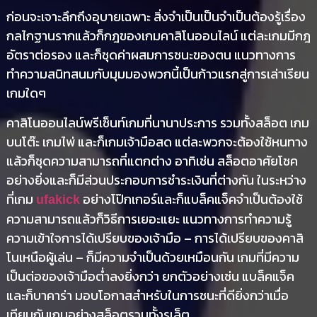
ก่อนจะเจาะลึกถึงอุบายเฉพาะ สิ่งจำเป็นเป็นจำเป็นต้องรู้เรื่อง
กลไกฐานรากแล้วก็กฎของเกมคาสิโนออนไลน์ แต่ละเกมมีกฎ
อัตราต่อรอง และก็ชุดค่าผสมการชนะของตน แนวทางการ
ทำความสนิทสนมกับมุมมองพวกนี้เป็นก้าวแรกสู่การเล่าเรียน
เกมใดๆ
คาสิโนออนไลน์พรีเซ็นท์เกมที่นานาประการ รวมทั้งสล็อต เกม
บนโต๊ะ เกมไพ่ และก็เกมเจ้ามือสด แต่ละพวกจะต้องใช้หนทาง
แล้วก็ชุดความสามารถที่แตกต่าง อาทิเช่น สล็อตอาศัยโชค
อย่างยิ่งและก็มีส่วนประกอบการชำระเงินที่ต่างกัน ในระหว่าง
ที่เกม
อย่างโป๊กเกอร์และก็แบล็คแจ็คจำเป็นต้องใช้
ufakick
ความสามารถแล้วก็วิธีการเยอะแยะ แนวทางการทำความรู้
ความเข้าใจการได้เปรียบของเจ้ามือ – การได้เปรียบของคาสิ
โนเหนือผู้เล่น – ก็มีความจำเป็นด้วยเหมือนกัน เกมที่มีความ
เป็นต่อของเจ้ามือต่ำลงยิ่งกว่า ยกตัวอย่างเช่น แบล็คแจ็ค
และก็บาคาร่า มอบโอกาสสำหรับในการชนะที่ดียิ่งกว่าเมื่อ
เทียบกับเกมอย่างสล็อตรวมทั้งรูเล็ต