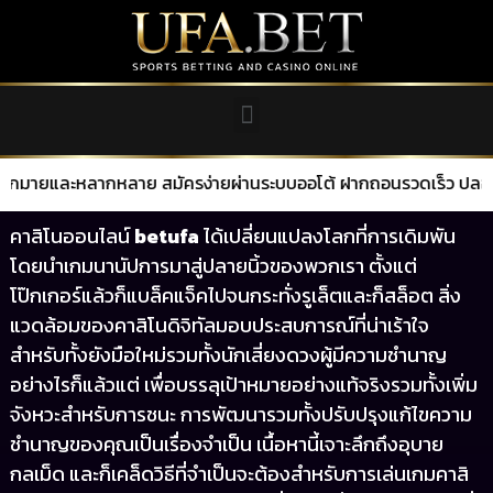
กหลาย สมัครง่ายผ่านระบบออโต้ ฝากถอนรวดเร็ว ปลอดภัย พร้อมให้บ
คาสิโนออนไลน์
betufa
ได้เปลี่ยนแปลงโลกที่การเดิมพัน
โดยนำเกมนานัปการมาสู่ปลายนิ้วของพวกเรา ตั้งแต่
โป๊กเกอร์แล้วก็แบล็คแจ็คไปจนกระทั่งรูเล็ตและก็สล็อต สิ่ง
แวดล้อมของคาสิโนดิจิทัลมอบประสบการณ์ที่น่าเร้าใจ
สำหรับทั้งยังมือใหม่รวมทั้งนักเสี่ยงดวงผู้มีความชำนาญ
อย่างไรก็แล้วแต่ เพื่อบรรลุเป้าหมายอย่างแท้จริงรวมทั้งเพิ่ม
จังหวะสำหรับการชนะ การพัฒนารวมทั้งปรับปรุงแก้ไขความ
ชำนาญของคุณเป็นเรื่องจำเป็น เนื้อหานี้เจาะลึกถึงอุบาย
กลเม็ด และก็เคล็ดวิธีที่จำเป็นจะต้องสำหรับการเล่นเกมคาสิ