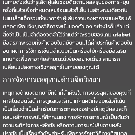
ในเกมดังเช่นว่ารูเล็ต ผู้เล่นชอบติดตามผลสรุปของการหมุน
ครั้งที่แล้วเพื่อกำหนดเลขร้อนแล้วก็เย็น ในลักษณะเดียวกัน
ในแบล็คแจ็ครวมทั้งบาคาร่า ผู้เล่นอาจมองหาการชนะหรือแพ้
ตลอดเพื่อแจ้งยุทธวิธีการพนันของตัวเอง อย่างไรก็แล้วแต่
สิ่งจำเป็นเป็นจำต้องจดจำไว้ว่าแต่ว่าละรอบของเกม
ufabet
มีอิสรภาพ รวมทั้งคำตอบในสมัยก่อนมิได้ค้ำประกันคำตอบใน
อนาคต การใช้การเขียนจำแบบเป็นเครื่องไม้เครื่องมือเสริม
แทนที่จะพึ่งพาอาศัยลักษณะนี้เพียงอย่างเดียว สามารถ
เปลี่ยนแปลงทางเชิงกลยุทธ์ในเกมของคุณได้
การจัดการเหตุทางด้านจิตวิทยา
เหตุทางด้านจิตวิทยามีหน้าที่สำคัญในการบรรลุผลของคุณที่
คาสิโนออนไลน์ การดูแลและรักษาทัศนคติที่สงบแล้วก็เน้น
เป็นเรื่องจำเป็นสำหรับในการตกลงใจอย่างมีเหตุมีผลและก็
หลบหลีกการพนันที่คึกคะนอง การจัดการอารมณ์ เป็นต้นว่า
ความระทึกใจภายหลังชัย หรือความอารมณ์เสียภายหลัง
ปราชัย เป็นเรื่องสำคัญสำหรับเพื่อการรักษาวิถีทางที่สมดุล