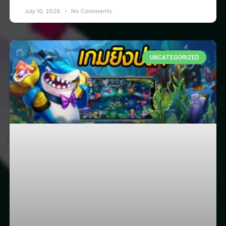
July 10, 2026
No Comments
UNCATEGORIZED