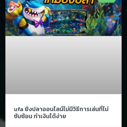
ufa ยิงปลาออนไลน์ไม่มีวิธีการเล่นที่ไม่
ซับซ้อน ทำเงินได้ง่าย