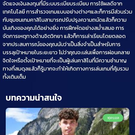
จัดแจงเงินลงทุนที่มีระบบระเบียบระเบียบ การใช้ผลดีจาก
เทคโนโลยี การสำรวจเกมแบบอย่างต่างๆและก็การมีส่วนร่วม
กับชุมชนเกมคาสิโนสามารถปรับปรุงความถนัดแล้วก็ความ
บันเทิงของคุณได้อย่างยิ่ง การฝึกหัดอย่างสม่ำเสมอ การ
จัดการเหตุทางด้านจิตวิทยา แล้วก็การเล่าเรียนโดยตลอด
จากประสบการณ์ของคุณนับว่าเป็นสิ่งจำเป็นสำหรับการ
บรรลุเป้าหมายในระยะยาว ไม่ว่าคุณจะเล่นเพื่อการผ่อนคลาย
จิตใจหรือตั้งเป้าหมายที่จะเป็นผู้เล่นคาสิโนที่มีความชำนาญ
ทางที่สมดุลแล้วก็รู้มากจะทำให้เกิดทางการเล่นเกมที่คุ้มรวม
ทั้งเติมเต็ม
บทความน่าสนใจ
ฟุตบอล