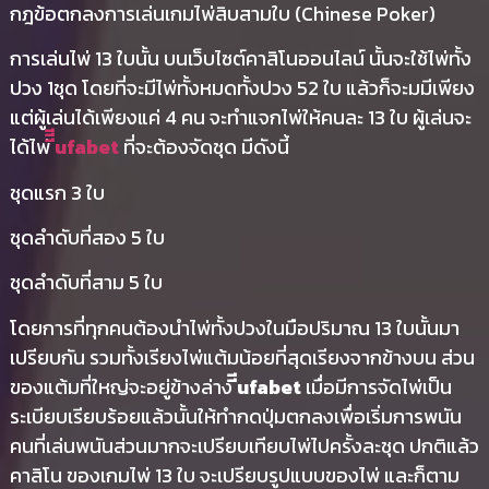
กฎข้อตกลงการเล่นเกมไพ่สิบสามใบ (Chinese Poker)
การเล่นไพ่ 13 ใบนั้น บนเว็บไซต์คาสิโนออนไลน์ นั้นจะใช้ไพ่ทั้ง
ปวง 1ชุด โดยที่จะมีไพ่ทั้งหมดทั้งปวง 52 ใบ แล้วก็จะมมีเพียง
แต่ผู้เล่นได้เพียงแค่ 4 คน จะทำแจกไพ่ให้คนละ 13 ใบ ผู้เล่นจะ
ได้ไพ่
ีีีufabet
ที่จะต้องจัดชุด มีดังนี้
ชุดแรก 3 ใบ
ชุดลำดับที่สอง 5 ใบ
ชุดลำดับที่สาม 5 ใบ
โดยการที่ทุกคนต้องนำไพ่ทั้งปวงในมือปริมาณ 13 ใบนั้นมา
เปรียบกัน รวมทั้งเรียงไพ่แต้มน้อยที่สุดเรียงจากข้างบน ส่วน
ของแต้มที่ใหญ่จะอยู่ข้างล่าง
ีีufabet
เมื่อมีการจัดไพ่เป็น
ระเบียบเรียบร้อยแล้วนั้นให้ทำกดปุ่มตกลงเพื่อเริ่มการพนัน
คนที่เล่นพนันส่วนมากจะเปรียบเทียบไพ่ไปครั้งละชุด ปกติแล้ว
คาสิโน ของเกมไพ่ 13 ใบ จะเปรียบรูปแบบของไพ่ และก็ตาม