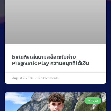
betufa เล่นเกมสล็อตกับค่าย
Pragmatic Play ความสนุกที่ได้เงิน
August 7, 2026
No Comments
ฟุตบอล