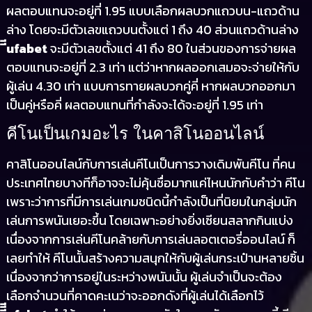
ผลตอบแทนจะอยู่ที่ 1.95 แบบเลือกผลบวกแถวบน-แถวด้าน
ล่าง โดยจะมีตัวเลขแถวบนตั้งแต่ 1 ถึง 40 ส่วนแถวด้านล่าง
ีีufabet
จะมีตัวเลขตั้งแต่ 41 ถึง 80 ในส่วนของการจ่ายผล
ตอบแทนจะอยู่ที่ 2.3 เท่า แต่ว่าหากผลออกเสมอจะจ่ายให้กับ
ผู้เล่น 4.30 เท่า แบบการทายผลบวกคู่คี่ หากผลบวกออกมา
เป็นคู่หรือคี่ ผลตอบแทนที่กำลังจะได้จะอยู่ที่ 1.95 เท่า
คีโนเป็นเกมอะไร ในคาสิโนออนไลน์
คาสิโนออนไลน์กับการเล่นคีโนเป็นการวางเดิมพันคีโน ที่คน
ประเทศไทยบางทีก็อาจจะไม่คุ้นชื่อมากแค่ไหนนักกับคำว่า คีโน
เพราะว่าการที่มีการเล่นเกมชนิดนี้กำลังเป็นที่นิยมในกลุ่มนัก
เล่นการพนันเยอะขึ้น โดยเฉพาะอย่างยิ่งเซียนสลากกินแบ่ง
เนื่องจากการเล่นคีโนคล้ายกับการเล่นลอตเตอรี่ออนไลน์ ก็
เลยทำให้ คีโนนั้นสร้างความสนุกให้กับผู้เล่นกระเป๋านหลายชิ้น
เนื่องจากว่าการอยู่ในระหว่างพนันนั้น ผู้เล่นจำเป็นจะต้อง
เลือกจำนวนที่คาดคะเนว่าจะออกดังที่ผู้เล่นได้เลือกไว้