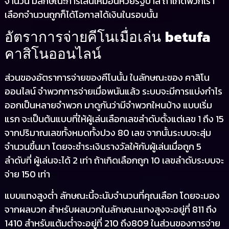
จำนวน มีลักษณะการเล่นเหมือนหวยรัฐบาล ถ้าเกิดพวกเรา
เลือกจำนวนถูกก็ได้โอกาสได้เงินในรอบนั้น
betufa
อัตราการจ่ายคีโนเมื่อเล่น
คาสิโนออนไลน์
ส่วนของอัตราการจ่ายของคีโนนั้น ในลักษณะของ คาสิโน
ออนไลน์ จำพวกการจ่ายเมื่อพนันแล้ว ระบบจะมีการแบ่งกำไร
ออกเป็นหลายจำพวก มาดูกันว่ามีจำพวกใหนบ้าง แบบเริ่ม
แรก จะเป็นต้นแบบที่ให้ผู้เล่นเลือกเลขลำดับตั้งแต่เลข 1 ถึง 15
จากปริมาณเลขทั้งหมดทั้งปวง 80 เลข จากนั้นระบบจะสุ่ม
จำนวนขึ้นมา โดยจะชำระเงินรางวัลให้กับผู้เล่นเมื่อถูก 5
ลำดับที่ ผู้เล่นจะได้ 2 เท่า ถ้าเกิดเลือกถูก 10 เลขลำดับระบบจะ
จ่าย 150 เท่า
แบบแทงสูงต่ำ ลักษณะนี้จะนับจำนวนที่คุณเลือก โดยจะมอง
จากผลบวก สำหรับผลบวกในลักษณะแทงสูงจะอยู่ที่ 811 ถึง
1410 สำหรับแต้มต่ำจะอยู่ที่ 210 ถึง809 ในส่วนของการจ่าย