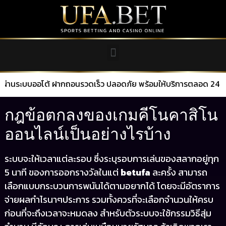
ต้ ฝากถอนรวดเร็ว ปลอดภัย พร้อมให้บริการตลอด 24 ชั่วโมง
กฎข้อตกลงของเกมคีโนคาสิโน
ออนไลน์เป็นอย่างไรบ้าง
ระบบจะให้เวลาแต่ละรอบ ซึ่งระบุรอบการเล่นของสลากอยู่ทุก
5 นาที ของการออกรางวัลในแต่
betufa
ละครั้ง สามารถ
เลือกแบบกระบวนการพนันได้ตามอยากได้ โดยจะมีอัตราการ
จ่ายผลกำไรนาๆประการ รวมทั้งควรที่จะเลือกจำนวนให้ครบ
ก่อนที่จะถึงเวลาจะหมดลง สำหรับตัวระบบจะใช้กรรมวิธีสุ่ม