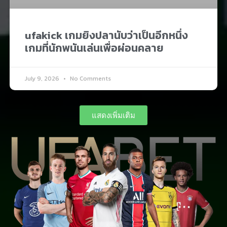
ufakick เกมยิงปลานับว่าเป็นอีกหนึ่ง
เกมที่นักพนันเล่นเพื่อผ่อนคลาย​
July 9, 2026
No Comments
แสดงเพิ่มเติม