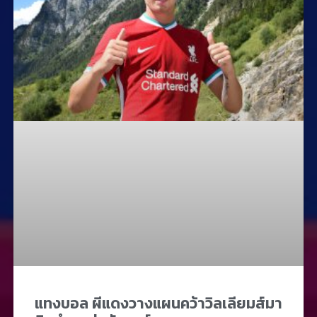
แทงบอล ผีแดงวางแผนคว้าวิลเลียมส์มา