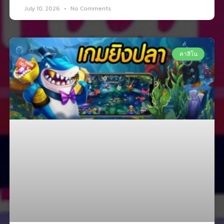
July 10, 2026
No Comments
คาสิโน