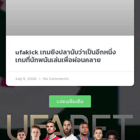
ufakick เกมยิงปลานับว่าเป็นอีกหนึ่ง
เกมที่นักพนันเล่นเพื่อผ่อนคลาย​
July 9, 2026
No Comments
แสดงเพิ่มเติม