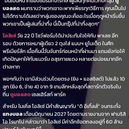
”มันเป็นหน้าที่ของชมรมที่จะรักษาผู้เล่นทุกคนไว้กับกลุ่ม
ดู
บอลสด
ผมทราบว่าพวกเขาจะพากเพียรทุกวิธีการ คุณเป็นไป
ไม่ได้ทราบได้เลยว่ากลุ่มของคุณจะคืออะไรเมื่อฤดูหน้าเริ่มขึ้น
พวกเขาเป็นผู้เล่นที่น่าทึ่ง นี่เป็นกรุ๊ปที่น่าทึ่งสุดๆ”
โอลิเซ่
วัย 22 ปี โชว์ฟอร์มได้น่าประทับใจให้กับ พาเลซ อีก
รอบ ด้วยการเหมาผู้เดียว 2 ตุงใส่ แมนฯ ยูไนเต็ด ในศึก
พรีเมียร์ลีก เมื่อคืนนี้วันจันทร์ก่อนหน้าที่ผ่านมา แถมยังก่อให้
เกิดปัญหาให้กับแนวรับ อสุรกายแดง หลายต่อบ่อยมากอีก
ต่างหาก
พอๆกับว่า เขามีส่วนร่วมโดยตรง (ยิง + แอสซิสต์) ไปแล้ว 10
ลูก (ยิง 6, จ่าย 4) จาก 9 เกมลีกหลังสุดที่สตาร์ทตัวจริงใน
ถิ่น
ดูบอลสด
เซลเฮิร์สท์ พาร์ค
สำหรับ ไมเคิ่ล โอลิเซ่ มีคำสัญญากับ ”ดิ อีเกิ้ลส์” จนกระทั่ง
แทงบอล
เดือนมิถุนายน 2027 โดยตามรายงานจาก ฟาบริสิ
โอ โรมาโน่ กล่าวมาว่า โอลิเซ่ มีค่าฉีกข้อตกลงอยู่ที่ 60 ล้าน