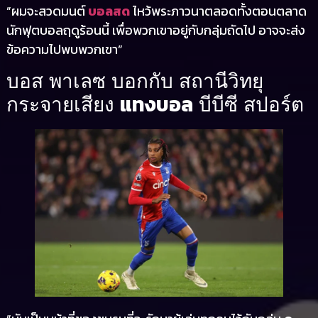
”ผมจะสวดมนต์
บอลสด
ไหว้พระภาวนาตลอดทั้งตอนตลาด
นักฟุตบอลฤดูร้อนนี้ เพื่อพวกเขาอยู่กับกลุ่มถัดไป อาจจะส่ง
ข้อความไปพบพวกเขา”
บอส พาเลซ บอกกับ สถานีวิทยุ
แทงบอล
กระจายเสียง
บีบีซี สปอร์ต