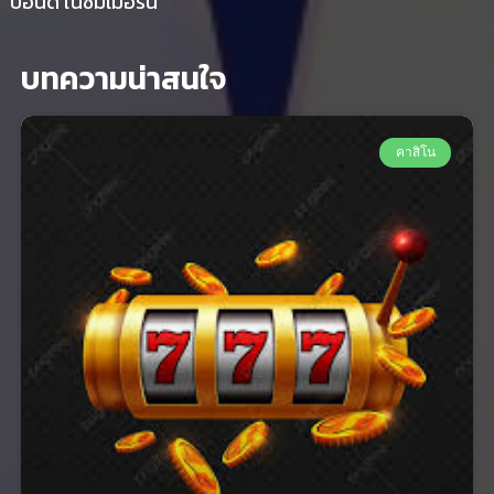
ปอนด์ ในซัมเมอร์นี้
บทความน่าสนใจ
คาสิโน