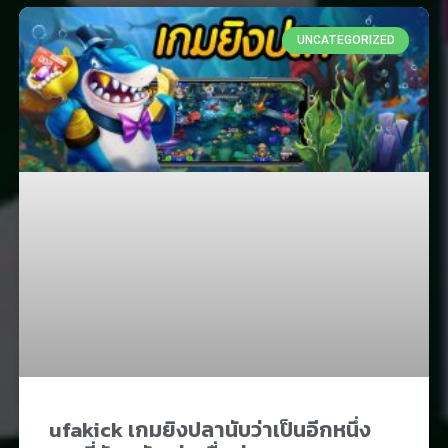
UNCATEGORIZED
ufakick เกมยิงปลานับว่าเป็นอีกหนึ่ง