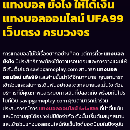
แทงบอล ยังไง ให้ได้เงิน
แทงบอลออนไลน์ UFA99
เว็บตรง ครบวงจร
การแทงบอลไม่ใช่เรื่องยากอย่างที่คิด แต่การที่จะ
แทงบอล
ยังไง
มีประสิทธิภาพต้องใช้ความรอบคอบและการวางแผนให้
ดี กับเว็บไซต์ savipgameplay.com สามารถ
แทงบอล
ออนไลน์
ufa99
และค่ายชั้นนำได้อีกมากมาย
คุณสามารถ
เข้าร่วมและเล่นการเดิมพันอย่างสะดวกสบายและมั่นใจ ด้วย
บริการที่มีคุณภาพและระบบการเงินที่ปลอดภัย พร้อมกับโปร
โมท์เว็บ savipgameplay.com คุณสามารถเข้าร่วม
ประสบการณ์การ
แทงบอลออนไลน์
fafa
855
ที่น่าตื่นเต้น
และมีความสุขได้อย่างไม่มีข้อจำกัด ดังนั้น เริ่มต้นสนุกสนาน
และเข้าร่วมแทงบอลออนไลน์กับเว็บไซต์ยอดนิยมในปัจจุบัน