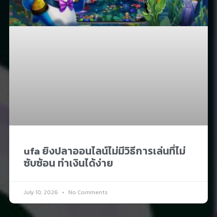
ufa ยิงปลาออนไลน์ไม่มีวิธีการเล่นที่ไม่
ซับซ้อน ทำเงินได้ง่าย
July 10, 2026
No Comments