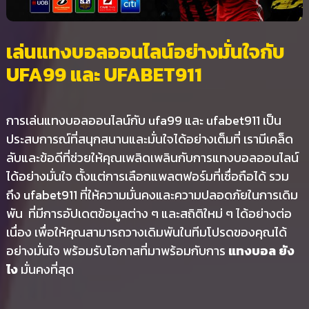
เล่นแทงบอลออนไลน์อย่างมั่นใจกับ
UFA
99 และ
UFABET
911
การเล่นแทงบอลออนไลน์กับ ufa99 และ ufabet911 เป็น
ประสบการณ์ที่สนุกสนานและมั่นใจได้อย่างเต็มที่ เรามีเคล็ด
ลับและข้อดีที่ช่วยให้คุณเพลิดเพลินกับการแทงบอลออนไลน์
ได้อย่างมั่นใจ ตั้งแต่การเลือกแพลตฟอร์มที่เชื่อถือได้ รวม
ถึง ufabet911 ที่ให้ความมั่นคงและความปลอดภัยในการเดิม
พัน ที่มีการอัปเดตข้อมูลต่าง ๆ และสถิติใหม่ ๆ ได้อย่างต่อ
เนื่อง เพื่อให้คุณสามารถวางเดิมพันในทีมโปรดของคุณได้
อย่างมั่นใจ พร้อมรับโอกาสที่มาพร้อมกับการ
แทงบอล ยัง
ไง
มั่นคงที่สุด