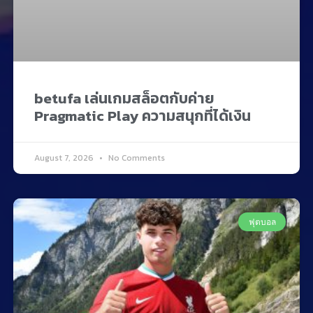
betufa เล่นเกมสล็อตกับค่าย
Pragmatic Play ความสนุกที่ได้เงิน
August 7, 2026
No Comments
ฟุตบอล