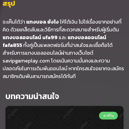
สรุป
จะเห็นได้ว่า
แทงบอล ยังไง
ให้ได้เงิน ไม่ใช่เรื่องยากอย่างที่
คิด ด้วยเคล็ดลับและวิธีการที่สะดวกสบายสำหรับผู้เริ่มต้น
แทงบอลออนไลน์
ufa
99
และ
แทงบอลออนไลน์
fafa
855
ทั้งคู่เป็นแพลตฟอร์มที่น่าสนใจและเชื่อถือได้
สำหรับการแทงบอลออนไลน์ผ่านทางเว็บไซต์
savipgameplay.com โดยเน้นความมั่นคงและความ
ปลอดภัยในการเดิมพันออนไลน์ หากใครสนใจอยากจะสมัคร
สมาชิกเดิมพันสามารถสมัครได้ทันที
บทความน่าสนใจ
คาสิโน